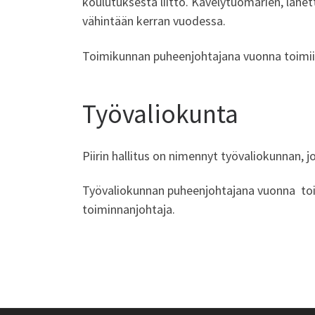
koulutuksesta liitto. Kävelytuomarien, lähet
vähintään kerran vuodessa.
Toimikunnan puheenjohtajana vuonna toimii H
Työvaliokunta
Piirin hallitus on nimennyt työvaliokunnan, j
Työvaliokunnan puheenjohtajana vuonna toim
toiminnanjohtaja.