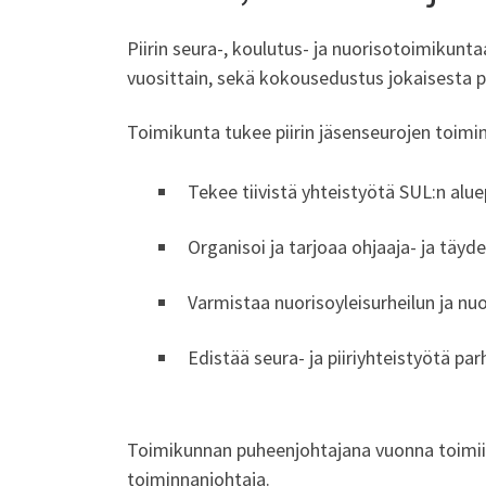
Piirin seura-, koulutus- ja nuorisotoimikunt
vuosittain, sekä kokousedustus jokaisesta pi
Toimikunta tukee piirin jäsenseurojen toimin
Tekee tiivistä yhteistyötä SUL:n alu
Organisoi ja tarjoaa ohjaaja- ja täy
Varmistaa nuorisoyleisurheilun ja n
Edistää seura- ja piiriyhteistyötä pa
Toimikunnan puheenjohtajana vuonna toimii 
toiminnanjohtaja.