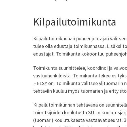
Kilpailutoimikunta
Kilpailutoimikunnan puheenjohtajan valitsee H
tulee olla edustaja toimikunnassa. Lisäksi t
edustajat. Toimikunta kokoontuu puheenjoh
Toimikunta suunnittelee, koordinoi ja valvoo 
vastuuhenkilöistä. Toimikunta tekee esitykset
HELSY on. Toimikunta valitsee ylituomarin n
tehtäviin kuuluu myös tuomarien ja erityisto
Kilpailutoimikunnan tehtävänä on suunnitell
toimitsijoiden koulutusta SUL:n koulutusjär
(tuomari) koulutuksesta vastaavat seurat. 3-t