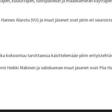
täjien, kuuluttajien, tulospalvelun ja maalikameran käyttäjie
annes Alarotu (VU) ja muut jäsenet ovat piirin eri seuroist
oka kokoontuu tarvittaessa käsittelemään piirin erityistehtäv
ii Heikki Mäkinen ja valiokunnan muut jäsenet ovat Piia H