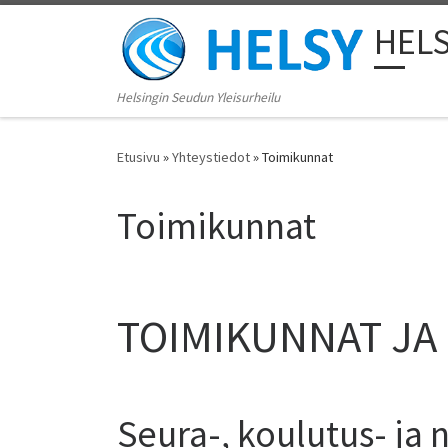
Skip to content
HEL
Helsingin Seudun Yleisurheilu
Etusivu
»
Yhteystiedot
»
Toimikunnat
Toimikunnat
TOIMIKUNNAT JA 
Seura-, koulutus- ja