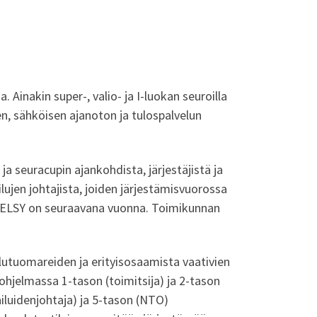
 Ainakin super-, valio- ja I-luokan seuroilla
en, sähköisen ajanoton ja tulospalvelun
ja seuracupin ajankohdista, järjestäjistä ja
lujen johtajista, joiden järjestämisvuorossa
a HELSY on seuraavana vuonna. Toimikunnan
lutuomareiden ja erityisosaamista vaativien
ohjelmassa 1-tason (toimitsija) ja 2-tason
ailuidenjohtaja) ja 5-tason (NTO)