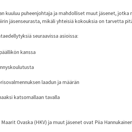
aan kuuluu puheenjohtaja ja mahdolliset muut jäsenet, jotka 
irin jäsenseurasta, mikäli yhteisiä kokouksia on tarvetta pit
taedellytyksiä seuraavissa asioissa:
epäällikön kanssa
dennyskoulutusta
uorisovalmennuksen laadun ja määrän
rhaaksi katsomallaan tavalla
Maarit Ovaska (HKV) ja muut jäsenet ovat Piia Hannukainen