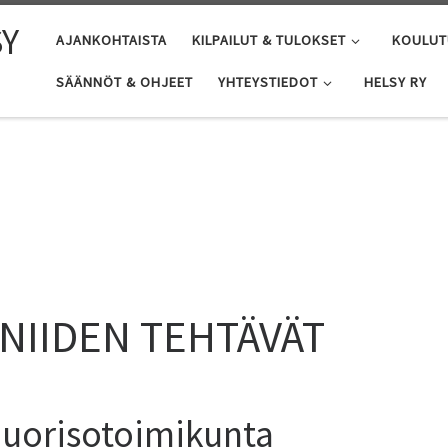
SY
AJANKOHTAISTA
KILPAILUT & TULOKSET
KOULUT
SÄÄNNÖT & OHJEET
YHTEYSTIEDOT
HELSY RY
NIIDEN TEHTÄVÄT
 nuorisotoimikunta