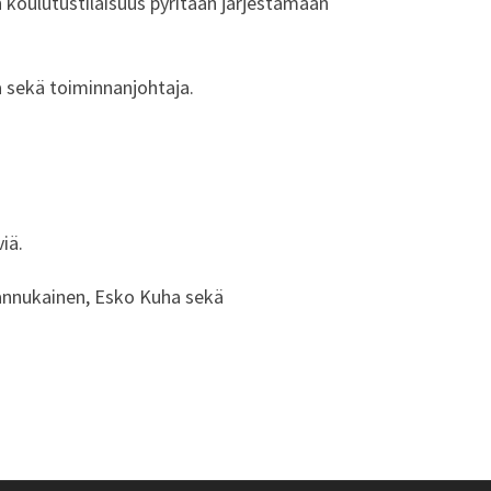
n koulutustilaisuus pyritään järjestämään
a sekä toiminnanjohtaja.
iä.
annukainen, Esko Kuha sekä