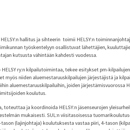
ELSY:n hallitus ja sihteerin toimii HELSY:n toiminnanjohtaja.
oimikunnan työskentelyyn osallistuvat lähettäjien, kuuluttaji
tajan kutsusta vähintään kahdesti vuodessa.
HELSY ry:n kilpailutoimintaa, tekee esitykset pm-kilpailujen 
 myös niiden aluemestaruuskilpailujen järjestäjistä ja kilpai
iihin aluemestaruuskilpailuihin, joiden järjestämisvuoross
imitsijoiden koulutus.
a, toteuttaa ja koordinoida HELSY:n jäsenseurojen yleisurhei
jestelmän mukaisesti. SUL:n viisitasoisessa tuomarikoulutus
ason (lajinjohtaja) koulutuksesta vastaa piiri, 4-tason (kilp