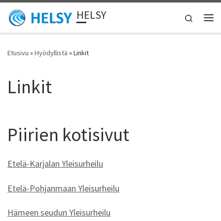
HELSY
Skip to content
Search
Vali
Etusivu
»
Hyödyllistä
»
Linkit
Linkit
Piirien kotisivut
Etelä-Karjalan Yleisurheilu
Etelä-Pohjanmaan Yleisurheilu
Hämeen seudun Yleisurheilu