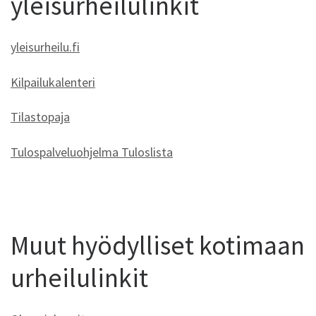
yleisurheilulinkit
yleisurheilu.fi
Kilpailukalenteri
Tilastopaja
Tulospalveluohjelma Tuloslista
Muut hyödylliset kotimaan
urheilulinkit