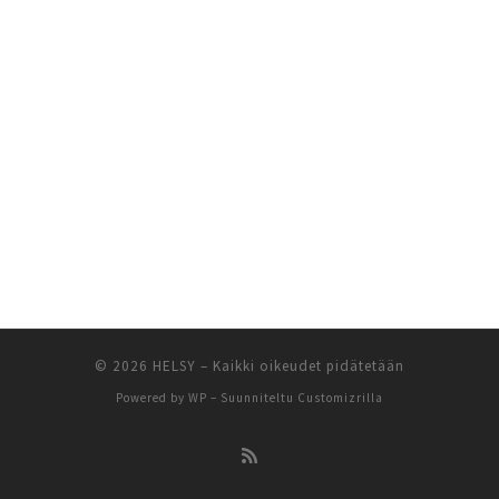
© 2026
HELSY
– Kaikki oikeudet pidätetään
Powered by
WP
– Suunniteltu
Customizrilla