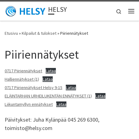
HELSY
Skip to content
Search
Vali
Etusivu
»
Kilpailut & tulokset
»
Piiriennätykset
Piiriennätykset
0717 Piiriennätykset
Lataa
Halliennätykset (1)
Lataa
0717 Piiriennätykset Helsy 9-15
Lataa
ELÄINTARHAN URHEILUKENTÄN ENNÄTYKSET (1)
Lataa
Liikuntamyllyn ennätykset
Lataa
Päivitykset: Juha Kylänpää 045 269 6300,
toimisto@helsy.com