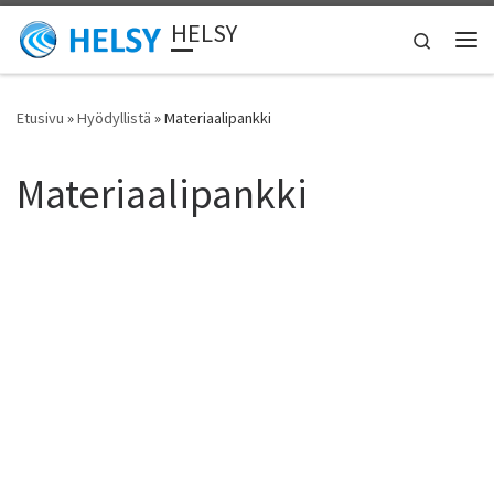
HELSY
Skip to content
Search
Vali
Etusivu
»
Hyödyllistä
»
Materiaalipankki
Materiaalipankki