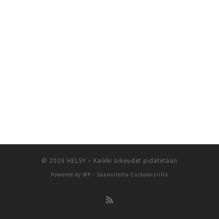
© 2026
HELSY
– Kaikki oikeudet pidätetään
Powered by
WP
– Suunniteltu
Customizrilla