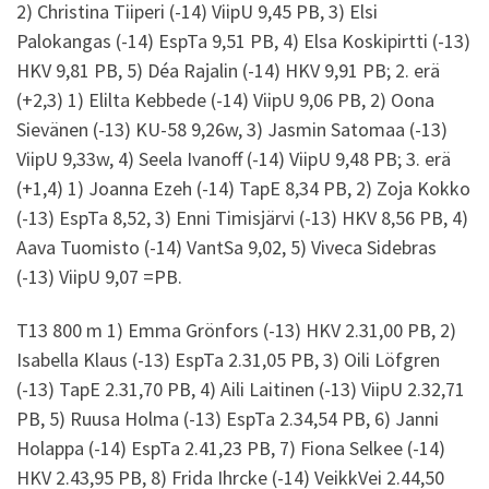
2) Christina Tiiperi (-14) ViipU 9,45 PB, 3) Elsi
Palokangas (-14) EspTa 9,51 PB, 4) Elsa Koskipirtti (-13)
HKV 9,81 PB, 5) Déa Rajalin (-14) HKV 9,91 PB; 2. erä
(+2,3) 1) Elilta Kebbede (-14) ViipU 9,06 PB, 2) Oona
Sievänen (-13) KU-58 9,26w, 3) Jasmin Satomaa (-13)
ViipU 9,33w, 4) Seela Ivanoff (-14) ViipU 9,48 PB; 3. erä
(+1,4) 1) Joanna Ezeh (-14) TapE 8,34 PB, 2) Zoja Kokko
(-13) EspTa 8,52, 3) Enni Timisjärvi (-13) HKV 8,56 PB, 4)
Aava Tuomisto (-14) VantSa 9,02, 5) Viveca Sidebras
(-13) ViipU 9,07 =PB.
T13 800 m 1) Emma Grönfors (-13) HKV 2.31,00 PB, 2)
Isabella Klaus (-13) EspTa 2.31,05 PB, 3) Oili Löfgren
(-13) TapE 2.31,70 PB, 4) Aili Laitinen (-13) ViipU 2.32,71
PB, 5) Ruusa Holma (-13) EspTa 2.34,54 PB, 6) Janni
Holappa (-14) EspTa 2.41,23 PB, 7) Fiona Selkee (-14)
HKV 2.43,95 PB, 8) Frida Ihrcke (-14) VeikkVei 2.44,50