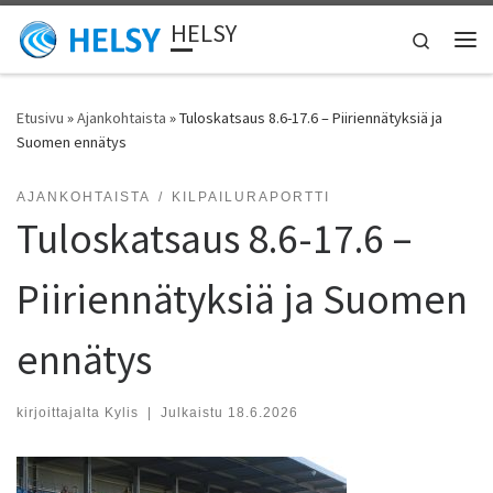
HELSY
Skip to content
Search
Vali
Etusivu
»
Ajankohtaista
»
Tuloskatsaus 8.6-17.6 – Piiriennätyksiä ja
Suomen ennätys
AJANKOHTAISTA
KILPAILURAPORTTI
Tuloskatsaus 8.6-17.6 –
Piiriennätyksiä ja Suomen
ennätys
kirjoittajalta
Kylis
|
Julkaistu
18.6.2026