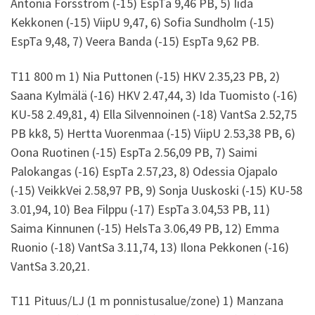
Antonia Forsström (-15) EspTa 9,46 PB, 5) Iida
Kekkonen (-15) ViipU 9,47, 6) Sofia Sundholm (-15)
EspTa 9,48, 7) Veera Banda (-15) EspTa 9,62 PB.
T11 800 m 1) Nia Puttonen (-15) HKV 2.35,23 PB, 2)
Saana Kylmälä (-16) HKV 2.47,44, 3) Ida Tuomisto (-16)
KU-58 2.49,81, 4) Ella Silvennoinen (-18) VantSa 2.52,75
PB kk8, 5) Hertta Vuorenmaa (-15) ViipU 2.53,38 PB, 6)
Oona Ruotinen (-15) EspTa 2.56,09 PB, 7) Saimi
Palokangas (-16) EspTa 2.57,23, 8) Odessia Ojapalo
(-15) VeikkVei 2.58,97 PB, 9) Sonja Uuskoski (-15) KU-58
3.01,94, 10) Bea Filppu (-17) EspTa 3.04,53 PB, 11)
Saima Kinnunen (-15) HelsTa 3.06,49 PB, 12) Emma
Ruonio (-18) VantSa 3.11,74, 13) Ilona Pekkonen (-16)
VantSa 3.20,21.
T11 Pituus/LJ (1 m ponnistusalue/zone) 1) Manzana