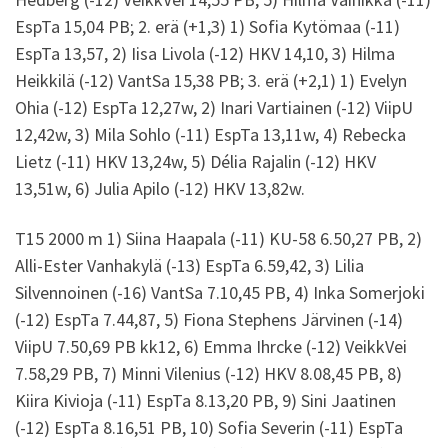
EspTa 15,04 PB; 2. erä (+1,3) 1) Sofia Kytömaa (-11)
EspTa 13,57, 2) Iisa Livola (-12) HKV 14,10, 3) Hilma
Heikkilä (-12) VantSa 15,38 PB; 3. erä (+2,1) 1) Evelyn
Ohia (-12) EspTa 12,27w, 2) Inari Vartiainen (-12) ViipU
12,42w, 3) Mila Sohlo (-11) EspTa 13,11w, 4) Rebecka
Lietz (-11) HKV 13,24w, 5) Délia Rajalin (-12) HKV
13,51w, 6) Julia Apilo (-12) HKV 13,82w.
T15 2000 m 1) Siina Haapala (-11) KU-58 6.50,27 PB, 2)
Alli-Ester Vanhakylä (-13) EspTa 6.59,42, 3) Lilia
Silvennoinen (-16) VantSa 7.10,45 PB, 4) Inka Somerjoki
(-12) EspTa 7.44,87, 5) Fiona Stephens Järvinen (-14)
ViipU 7.50,69 PB kk12, 6) Emma Ihrcke (-12) VeikkVei
7.58,29 PB, 7) Minni Vilenius (-12) HKV 8.08,45 PB, 8)
Kiira Kivioja (-11) EspTa 8.13,20 PB, 9) Sini Jaatinen
(-12) EspTa 8.16,51 PB, 10) Sofia Severin (-11) EspTa