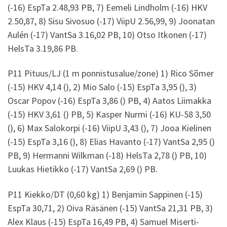
(-16) EspTa 2.48,93 PB, 7) Eemeli Lindholm (-16) HKV
2.50,87, 8) Sisu Sivosuo (-17) ViipU 2.56,99, 9) Joonatan
Aulén (-17) VantSa 3.16,02 PB, 10) Otso Itkonen (-17)
HelsTa 3.19,86 PB.
P11 Pituus/LJ (1 m ponnistusalue/zone) 1) Rico Sõmer
(-15) HKV 4,14 (), 2) Mio Salo (-15) EspTa 3,95 (), 3)
Oscar Popov (-16) EspTa 3,86 () PB, 4) Aatos Liimakka
(-15) HKV 3,61 () PB, 5) Kasper Nurmi (-16) KU-58 3,50
(), 6) Max Salokorpi (-16) ViipU 3,43 (), 7) Jooa Kielinen
(-15) EspTa 3,16 (), 8) Elias Havanto (-17) VantSa 2,95 ()
PB, 9) Hermanni Wilkman (-18) HelsTa 2,78 () PB, 10)
Luukas Hietikko (-17) VantSa 2,69 () PB.
P11 Kiekko/DT (0,60 kg) 1) Benjamin Sappinen (-15)
EspTa 30,71, 2) Oiva Räsänen (-15) VantSa 21,31 PB, 3)
Alex Klaus (-15) EspTa 16,49 PB, 4) Samuel Miserti-