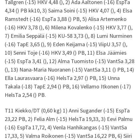
Tallgren (-15) HKV 4,48 (), 2) Ada Aaltonen (-16) EspTa
4,34 () PB kk10, 3) Saima Soini (-15) HKV 4,07 (), 4) Elsa
Ramstedt (-16) EspTa 3,88 () PB, 5) Alisa Artemenko
(-16) HKV 3,78 (), 6) Milena Kovalenko (-15) HKV 3,77 (),
7) Emilia Seppälä (-15) KU-58 3,73 (), 8) Lumi Nurminen
(-16) TapE 3,65 (), 9) Eden Keijama (-15) ViipU 3,57 (),
10) Senni Toje (-16) HKV 3,49 () PB, 11) Elsa Jäämies
(-15) EspTa 3,41 (), 12) Alma Tuomisto (-15) VantSa 3,28
(), 13) Nana-Maria Nuoranen (-15) VantSa 3,11 () PB, 14)
Ella Laurasvaara (-16) HelsTa 2,97 () PB, 15) Unna
Takala (-18) TapE 2,94 () PB, 16) Vellamo Itkonen (-17)
HelsTa 2,54 () PB.
T11 Kiekko/DT (0,60 kg) 1) Anni Sugander (-15) EspTa
23,22 PB, 2) Felia Alm (-15) HelsTa 19,33, 3) Eevi Palmu
(-16) EspTa 17,72, 4) Venla Hanhikangas (-15) VantSa
17,33, 5) Valma Roikonen (-15) VantSa 16,22 PB, 6) Siiri