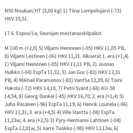
N50 Moukari/HT (3,00 kg) 1) Tiina Lompolojärvi (-73)
HKV 35,51.
17.6. Espoo/Le, Seurojen mestaruuskilpailut:
M 100 m (+2,0) 5) Viljami Heinonen (-05) HKV 11,05 PB,
8) Viljami Lestinen (-06) HKV 11,21. Alkuerät 1. erä (+1,4)
1) Viljami Heinonen (-05) HKV 11,11 PB, 2) Joonas
Hulkko (-04) EspTa 11,32, 3) Jan Goc (-83) HKV 12,31
PB, 4) Mikhail Paramonov (-83) VantSa 12,39, 6) Tomi
Hakola (-72) HKV 14,10, 7) Petri Svärd (-68) KU-58
14,54, 8) Georg Dunkel (-45) HKV 16,70; 2. erä (+1,4) 5)
Juho Räsänen (-96) EspTa 11,19, 6) Henrik Lounela (-06)
HKV 11,31; 3. erä (+4,5) 4) Ville Hanttu (-08) EspTa
11,23w; 4. erä (+2,5) 3) Pyry-Hermanni Lahtinen (-04)
EspTa 12,01w, 5) Aarre Tuokko (-90) HKV 12,13w, 6)