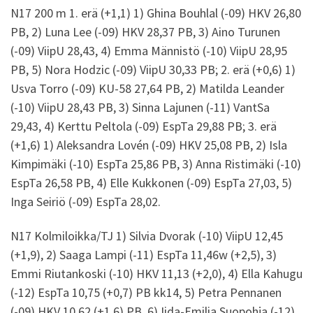
N17 200 m 1. erä (+1,1) 1) Ghina Bouhlal (-09) HKV 26,80
PB, 2) Luna Lee (-09) HKV 28,37 PB, 3) Aino Turunen
(-09) ViipU 28,43, 4) Emma Männistö (-10) ViipU 28,95
PB, 5) Nora Hodzic (-09) ViipU 30,33 PB; 2. erä (+0,6) 1)
Usva Torro (-09) KU-58 27,64 PB, 2) Matilda Leander
(-10) ViipU 28,43 PB, 3) Sinna Lajunen (-11) VantSa
29,43, 4) Kerttu Peltola (-09) EspTa 29,88 PB; 3. erä
(+1,6) 1) Aleksandra Lovén (-09) HKV 25,08 PB, 2) Isla
Kimpimäki (-10) EspTa 25,86 PB, 3) Anna Ristimäki (-10)
EspTa 26,58 PB, 4) Elle Kukkonen (-09) EspTa 27,03, 5)
Inga Seiriö (-09) EspTa 28,02.
N17 Kolmiloikka/TJ 1) Silvia Dvorak (-10) ViipU 12,45
(+1,9), 2) Saaga Lampi (-11) EspTa 11,46w (+2,5), 3)
Emmi Riutankoski (-10) HKV 11,13 (+2,0), 4) Ella Kahugu
(-12) EspTa 10,75 (+0,7) PB kk14, 5) Petra Pennanen
(-09) HKV 10,62 (+1,6) PB, 6) Iida-Emilia Suopohja (-12)