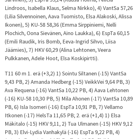
Lindroos, Isabella Klaus, Selma Nirkko), 4) VantSa 57,26
(Lilia Silvennoinen, Aava Tuomisto, Elsa Alakoski, Alissa
Ikonen), 5) KU-58 58,36 (Emma Sirppiniemi, Nelli
Plochich, Oona Sievänen, Aino Laukka), 6) EspTa 60,15
(Emili Raudik, Iris Bomb, Eeva-Ingrid Sihvo, Liisa
Jäämies), 7) HKV 60,29 (Alina Lehtonen, Veera
Pulkkanen, Adele Hoot, Elsa Koskipirtti).
T11 60 m 1. erä (+3,2) 1) Sointu Siltanen (-15) VantSa
9,43 PB, 2) Amanda Hedberg (-15) VeikkVei 9,64 PB, 3)
Ava Requena (-16) VantSa 10,22 PB, 4) Aava Lehtonen
(-16) KU-58 10,30 PB, 5) Mila Ahonen (-17) VantSa 10,89
PB, 6) Isla Isomeri (-16) EspTa 10,91 PB, 7) Vellamo
Itkonen (-17) HelsTa 11,65 PB; 2. erä (+1,4) 1) Elsa
Mäkitalo (-15) HKV 9,11, 2) Tua Ulmanen (-15) HKV 9,12
PB, 3) Elvi-Lydia Vanhakylä (-16) EspTa 9,22 PB, 4)