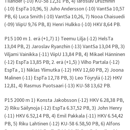
Tilander (-10) KU-58 12,31 PB, 4) Iaroslav Druzhinin
(-10) EspTa 10,96, 5) Juho Andersson (-10) VantSa 10,57
PB, 6) Luca Smith (-10) VantSa 10,26, 7) Nooa Chaisuedi
(-09) ViipU 9,76 PB, 8) Henri Hulkko (-10) HKV 8,64 PB.
P15 100 m 1. erä (+1,7) 1) Teemu Lilja (-12) HelsTa
13,04 PB, 2) Jaroslav Ryanzhin (-13) VantSa 13,04 PB, 3)
Viljami Vainikka (-11) ViipU 13,84 PB, 4) Mikael Hänninen
(-12) EspTa 13,85 PB; 2. erä (+1,5) ) Vilho Partala (-12)
EspTa , 1) Niklas Ylimutka (-12) HKV 12,60 PB, 2) Joona
Malinen (-11) EspTa 12,78 PB, 3) Leo Töyrylä (-12) HKV
12,81, 4) Rasmus Puotsaari (-13) KU-58 13,62 PB.
P15 2000 m 1) Konsta Jakobsson (-12) HKV 6.28,38 PB,
2) Riku Säilynoja (-12) EspTa 6.37,52 PB, 3) John Henry
(-11) HKV 6.52,14 PB, 4) Emil Pakkala (-11) HKV 6.54,42
PB, 5) Riku Lahtinen (-12) KU-58 6.58,50 PB, 6) Alfons