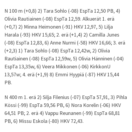
N 100 m (+0,8) 2) Tara Sohlo (-08) EspTa 12,50 PB, 4)
Olivia Rautiainen (-08) EspTa 12,59. Alkuerät 1. erä
(+0,7) 2) Minna Heimonen (-91) HKV 12,97, 5) Lilja
Harala (-93) HKV 15,65; 2. erä (+1,4) 2) Camilla Junes
(-08) EspTa 12,83, 6) Anne Nurmi (-58) HKV 16,66; 3. erä
(+2,3) 1) Tara Sohlo (-08) EspTa 12,42w, 2) Olivia
Rautiainen (-08) EspTa 12,59w, 5) Olivia Hänninen (-04)
EspTa 13,35w, 6) Veera Mikkonen (-06) KirkkonU
13,57w; 4. erä (+1,9) 8) Emmi Hyypiä (-87) HKV 15,44
PB.
N 400 m 1. erä 2) Silja Filenius (-07) EspTa 57,91, 3) Pihla
Kössi (-99) EspTa 59,56 PB, 6) Nora Korelin (-06) HKV
64,51 PB; 2. erä 4) Vappu Reunanen (-99) EspTa 68,81
PB, 6) Missu Eskola (-80) HKV 72,43.