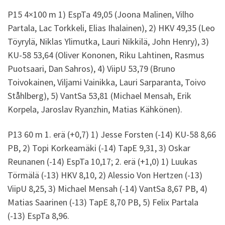
P15 4×100 m 1) EspTa 49,05 (Joona Malinen, Vilho
Partala, Lac Torkkeli, Elias Ihalainen), 2) HKV 49,35 (Leo
Töyrylä, Niklas Ylimutka, Lauri Nikkilä, John Henry), 3)
KU-58 53,64 (Oliver Kononen, Riku Lahtinen, Rasmus
Puotsaari, Dan Sahros), 4) ViipU 53,79 (Bruno
Toivokainen, Viljami Vainikka, Lauri Sarparanta, Toivo
Ståhlberg), 5) VantSa 53,81 (Michael Mensah, Erik
Korpela, Jaroslav Ryanzhin, Matias Kähkönen).
P13 60 m 1. erä (+0,7) 1) Jesse Forsten (-14) KU-58 8,66
PB, 2) Topi Korkeamäki (-14) TapE 9,31, 3) Oskar
Reunanen (-14) EspTa 10,17; 2. erä (+1,0) 1) Luukas
Törmälä (-13) HKV 8,10, 2) Alessio Von Hertzen (-13)
ViipU 8,25, 3) Michael Mensah (-14) VantSa 8,67 PB, 4)
Matias Saarinen (-13) TapE 8,70 PB, 5) Felix Partala
(-13) EspTa 8,96.