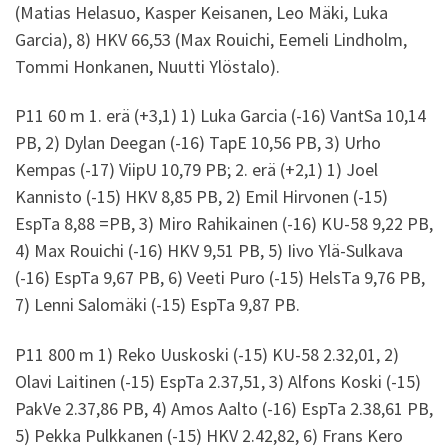
(Matias Helasuo, Kasper Keisanen, Leo Mäki, Luka
Garcia), 8) HKV 66,53 (Max Rouichi, Eemeli Lindholm,
Tommi Honkanen, Nuutti Ylöstalo).
P11 60 m 1. erä (+3,1) 1) Luka Garcia (-16) VantSa 10,14
PB, 2) Dylan Deegan (-16) TapE 10,56 PB, 3) Urho
Kempas (-17) ViipU 10,79 PB; 2. erä (+2,1) 1) Joel
Kannisto (-15) HKV 8,85 PB, 2) Emil Hirvonen (-15)
EspTa 8,88 =PB, 3) Miro Rahikainen (-16) KU-58 9,22 PB,
4) Max Rouichi (-16) HKV 9,51 PB, 5) Iivo Ylä-Sulkava
(-16) EspTa 9,67 PB, 6) Veeti Puro (-15) HelsTa 9,76 PB,
7) Lenni Salomäki (-15) EspTa 9,87 PB.
P11 800 m 1) Reko Uuskoski (-15) KU-58 2.32,01, 2)
Olavi Laitinen (-15) EspTa 2.37,51, 3) Alfons Koski (-15)
PakVe 2.37,86 PB, 4) Amos Aalto (-16) EspTa 2.38,61 PB,
5) Pekka Pulkkanen (-15) HKV 2.42,82, 6) Frans Kero