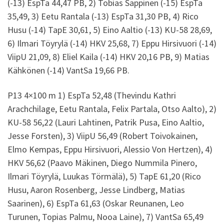
(-13) EspTa 44,47 PB, 2) Tobias Sappinen (-15) EspTa
35,49, 3) Eetu Rantala (-13) EspTa 31,30 PB, 4) Rico
Husu (-14) TapE 30,61, 5) Eino Aaltio (-13) KU-58 28,69,
6) Ilmari Töyrylä (-14) HKV 25,68, 7) Eppu Hirsivuori (-14)
ViipU 21,09, 8) Eliel Kaila (-14) HKV 20,16 PB, 9) Matias
Kähkönen (-14) VantSa 19,66 PB.
P13 4×100 m 1) EspTa 52,48 (Thevindu Kathri
Arachchilage, Eetu Rantala, Felix Partala, Otso Aalto), 2)
KU-58 56,22 (Lauri Lahtinen, Patrik Pusa, Eino Aaltio,
Jesse Forsten), 3) ViipU 56,49 (Robert Toivokainen,
Elmo Kempas, Eppu Hirsivuori, Alessio Von Hertzen), 4)
HKV 56,62 (Paavo Mäkinen, Diego Nummila Pinero,
Ilmari Töyrylä, Luukas Törmälä), 5) TapE 61,20 (Rico
Husu, Aaron Rosenberg, Jesse Lindberg, Matias
Saarinen), 6) EspTa 61,63 (Oskar Reunanen, Leo
Turunen, Topias Palmu, Nooa Laine), 7) VantSa 65,49