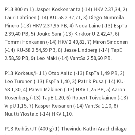
P13 800 m 1) Jasper Koskenranta (-14) HKV 2.37,34, 2)
Lauri Lahtinen (-14) KU-58 2.37,71, 3) Diego Nummila
Pinero (-13) HKV 2.37,95 PB, 4) Nooa Laine (-13) EspTa
2.39,40 PB, 5) Jouko Suni (-13) KirkkonU 2.42,47, 6)
Tommi Honkanen (-14) HKV 2.49,81, 7) Miron Sindonen
(-14) KU-58 2.54,59 PB, 8) Jesse Lindberg (-14) TapE
2.58,59 PB, 9) Leo Mäki (-14) VantSa 2.58,60 PB.
P13 Korkeus/HJ 1) Otso Aalto (-13) EspTa 1,49 PB, 2)
Leo Turunen (-13) EspTa 1,40, 3) Patrik Pusa (-14) KU-
58 1,30, 4) Paavo Mäkinen (-13) HKV 1,25 PB, 5) Aaron
Rosenberg (-13) TapE 1,20, 6) Robert Toivokainen (-13)
ViipU 1,15, 7) Kasper Keisanen (-14) VantSa 1,10, 8)
Nuutti Ylöstalo (-14) HKV 1,10.
P13 Keihäs/JT (400 g) 1) Thevindu Kathri Arachchilage