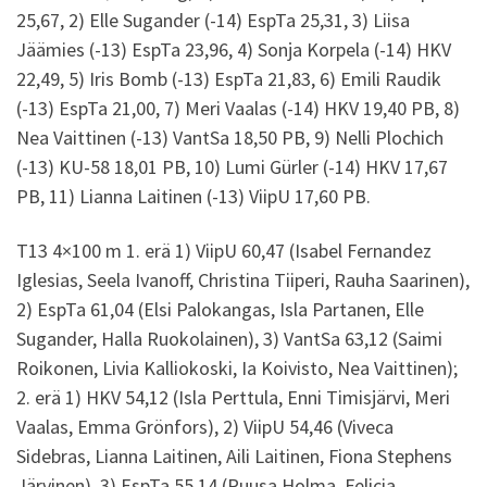
25,67, 2) Elle Sugander (-14) EspTa 25,31, 3) Liisa
Jäämies (-13) EspTa 23,96, 4) Sonja Korpela (-14) HKV
22,49, 5) Iris Bomb (-13) EspTa 21,83, 6) Emili Raudik
(-13) EspTa 21,00, 7) Meri Vaalas (-14) HKV 19,40 PB, 8)
Nea Vaittinen (-13) VantSa 18,50 PB, 9) Nelli Plochich
(-13) KU-58 18,01 PB, 10) Lumi Gürler (-14) HKV 17,67
PB, 11) Lianna Laitinen (-13) ViipU 17,60 PB.
T13 4×100 m 1. erä 1) ViipU 60,47 (Isabel Fernandez
Iglesias, Seela Ivanoff, Christina Tiiperi, Rauha Saarinen),
2) EspTa 61,04 (Elsi Palokangas, Isla Partanen, Elle
Sugander, Halla Ruokolainen), 3) VantSa 63,12 (Saimi
Roikonen, Livia Kalliokoski, Ia Koivisto, Nea Vaittinen);
2. erä 1) HKV 54,12 (Isla Perttula, Enni Timisjärvi, Meri
Vaalas, Emma Grönfors), 2) ViipU 54,46 (Viveca
Sidebras, Lianna Laitinen, Aili Laitinen, Fiona Stephens
Järvinen), 3) EspTa 55,14 (Ruusa Holma, Felicia