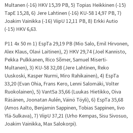
Multanen (-16) HKV 15,39 PB, 5) Topias Heikkinen (-15)
TapE 15,28, 6) Jere Lahtinen (-16) KU-58 14,97 PB, 7)
Joakim Vainikka (-16) ViipU 12,11 PB, 8) Erkki Autio
(-15) HKV 6,63.
P11 4x 50 m 1) EspTa 29,19 PB (Mio Salo, Emil Hirvonen,
Alex Klaus, Olavi Laitinen), 2) HKV 29,74 (Joel Kannisto,
Pekka Pulkkanen, Rico Sõmer, Samuel Miserti-
Multanen), 3) KU-58 32,08 (Jere Lahtinen, Reko
Uuskoski, Kasper Nurmi, Miro Rahikainen), 4) EspTa
33,20 (Evan Ohia, Frans Kero, Lenni Salomäki, Volter
Ruokolainen), 5) VantSa 35,66 (Luukas Hietikko, Oiva
Räsänen, Joonatan Aulén, Väinö Töyli), 6) EspTa 35,68
(Amos Aalto, Benjamin Sappinen, Tobias Sappinen, Iivo
Ylä-Sulkava), 7) ViipU 37,21 (Urho Kempas, Sisu Sivosuo,
Joakim Vainikka, Max Salokorpi).