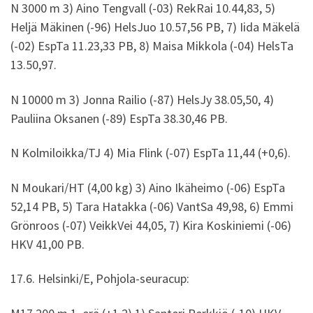
N 3000 m 3) Aino Tengvall (-03) RekRai 10.44,83, 5)
Heljä Mäkinen (-96) HelsJuo 10.57,56 PB, 7) Iida Mäkelä
(-02) EspTa 11.23,33 PB, 8) Maisa Mikkola (-04) HelsTa
13.50,97.
N 10000 m 3) Jonna Railio (-87) HelsJy 38.05,50, 4)
Pauliina Oksanen (-89) EspTa 38.30,46 PB.
N Kolmiloikka/TJ 4) Mia Flink (-07) EspTa 11,44 (+0,6).
N Moukari/HT (4,00 kg) 3) Aino Ikäheimo (-06) EspTa
52,14 PB, 5) Tara Hatakka (-06) VantSa 49,98, 6) Emmi
Grönroos (-07) VeikkVei 44,05, 7) Kira Koskiniemi (-06)
HKV 41,00 PB.
17.6. Helsinki/E, Pohjola-seuracup: