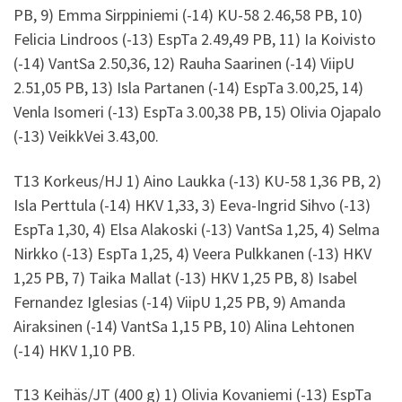
PB, 9) Emma Sirppiniemi (-14) KU-58 2.46,58 PB, 10)
Felicia Lindroos (-13) EspTa 2.49,49 PB, 11) Ia Koivisto
(-14) VantSa 2.50,36, 12) Rauha Saarinen (-14) ViipU
2.51,05 PB, 13) Isla Partanen (-14) EspTa 3.00,25, 14)
Venla Isomeri (-13) EspTa 3.00,38 PB, 15) Olivia Ojapalo
(-13) VeikkVei 3.43,00.
T13 Korkeus/HJ 1) Aino Laukka (-13) KU-58 1,36 PB, 2)
Isla Perttula (-14) HKV 1,33, 3) Eeva-Ingrid Sihvo (-13)
EspTa 1,30, 4) Elsa Alakoski (-13) VantSa 1,25, 4) Selma
Nirkko (-13) EspTa 1,25, 4) Veera Pulkkanen (-13) HKV
1,25 PB, 7) Taika Mallat (-13) HKV 1,25 PB, 8) Isabel
Fernandez Iglesias (-14) ViipU 1,25 PB, 9) Amanda
Airaksinen (-14) VantSa 1,15 PB, 10) Alina Lehtonen
(-14) HKV 1,10 PB.
T13 Keihäs/JT (400 g) 1) Olivia Kovaniemi (-13) EspTa