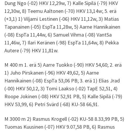
Dung Ngo (-02) HKV 12,29w, 7) Kalle Sipilä (-79) HKV
12,30w, 8) Teemu Aaltonen (-70) HKV 13,14w; 5. erä
(+3,1) 1) Viljami Lestinen (-06) HKV 11,12w, 3) Matias
Tapanainen (-05) EspTa 11,28w, 5) Aarne Hannikainen
(-08) EspTa 11,44w, 6) Samuel Vihma (-08) VantSa
11,46w, 7) Ilari Keränen (-98) EspTa 11,64w, 8) Pekka
Autere (-79) HKV 11,81w.
M 400 m 1. erä 5) Aarre Tuokko (-90) HKV 54,60; 2. erä
1) Juho Pirskanen (-96) HKV 49,62, 5) Aarne
Hannikainen (-08) EspTa 53,06 PB; 3. erä 1) Elias Jrad
(-00) HKV 50,12, 3) Tomi Laakso (-02) TapE 52,51, 4)
Roope Jokinen (-08) HKV 52,91 PB, 5) Kalle Sipilä (-79)
HKV 53,99, 6) Petri Svärd (-68) KU-58 66,91.
M 3000 m 2) Rasmus Krogell (-02) KU-58 8.33,99 PB, 5)
Tuomas Kuusinen (-07) HKV 9.07,58 PB, 6) Rasmus