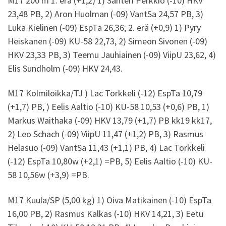
M17 200 m 1. erä (+1,2) 1) Santeri Perkkiö (-10) HKV
23,48 PB, 2) Aron Huolman (-09) VantSa 24,57 PB, 3)
Luka Kielinen (-09) EspTa 26,36; 2. erä (+0,9) 1) Pyry
Heiskanen (-09) KU-58 22,73, 2) Simeon Sivonen (-09)
HKV 23,33 PB, 3) Teemu Jauhiainen (-09) ViipU 23,62, 4)
Elis Sundholm (-09) HKV 24,43.
M17 Kolmiloikka/TJ ) Lac Torkkeli (-12) EspTa 10,79
(+1,7) PB, ) Eelis Aaltio (-10) KU-58 10,53 (+0,6) PB, 1)
Markus Waithaka (-09) HKV 13,79 (+1,7) PB kk19 kk17,
2) Leo Schach (-09) ViipU 11,47 (+1,2) PB, 3) Rasmus
Helasuo (-09) VantSa 11,43 (+1,1) PB, 4) Lac Torkkeli
(-12) EspTa 10,80w (+2,1) =PB, 5) Eelis Aaltio (-10) KU-
58 10,56w (+3,9) =PB.
M17 Kuula/SP (5,00 kg) 1) Oiva Matikainen (-10) EspTa
16,00 PB, 2) Rasmus Kalkas (-10) HKV 14,21, 3) Eetu