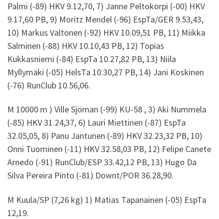
Palmi (-89) HKV 9.12,70, 7) Janne Peltokorpi (-00) HKV
9.17,60 PB, 9) Moritz Mendel (-96) EspTa/GER 9.53,43,
10) Markus Valtonen (-92) HKV 10.09,51 PB, 11) Miikka
Salminen (-88) HKV 10.10,43 PB, 12) Topias
Kukkasniemi (-84) EspTa 10.27,82 PB, 13) Niila
Myllymäki (-05) HelsTa 10.30,27 PB, 14) Jani Koskinen
(-76) RunClub 10.56,06.
M 10000 m ) Ville Sjöman (-99) KU-58 , 3) Aki Nummela
(-85) HKV 31.24,37, 6) Lauri Miettinen (-87) EspTa
32.05,05, 8) Panu Jantunen (-89) HKV 32.23,32 PB, 10)
Onni Tuominen (-11) HKV 32.58,03 PB, 12) Felipe Canete
Arnedo (-91) RunClub/ESP 33.42,12 PB, 13) Hugo Da
Silva Pereira Pinto (-81) Downt/POR 36.28,90.
M Kuula/SP (7,26 kg) 1) Matias Tapanainen (-05) EspTa
12,19.