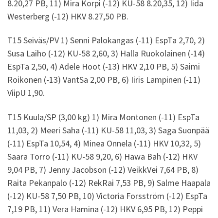
8.20,27 PB, 11) Mira Korpi (-12) KU-58 8.20,35, 12) Iida
Westerberg (-12) HKV 8.27,50 PB.
T15 Seiväs/PV 1) Senni Palokangas (-11) EspTa 2,70, 2)
Susa Laiho (-12) KU-58 2,60, 3) Halla Ruokolainen (-14)
EspTa 2,50, 4) Adele Hoot (-13) HKV 2,10 PB, 5) Saimi
Roikonen (-13) VantSa 2,00 PB, 6) Iiris Lampinen (-11)
ViipU 1,90.
T15 Kuula/SP (3,00 kg) 1) Mira Montonen (-11) EspTa
11,03, 2) Meeri Saha (-11) KU-58 11,03, 3) Saga Suonpää
(-11) EspTa 10,54, 4) Minea Onnela (-11) HKV 10,32, 5)
Saara Torro (-11) KU-58 9,20, 6) Hawa Bah (-12) HKV
9,04 PB, 7) Jenny Jacobson (-12) VeikkVei 7,64 PB, 8)
Raita Pekanpalo (-12) RekRai 7,53 PB, 9) Salme Haapala
(-12) KU-58 7,50 PB, 10) Victoria Forsström (-12) EspTa
7,19 PB, 11) Vera Hamina (-12) HKV 6,95 PB, 12) Peppi