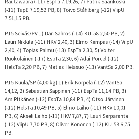
Rautawaara (-11) EspTa 7.19,26, 7) Patrik Saarikoski
(-11) TapE 7.19,52 PB, 8) Toivo Ståhlberg (-12) ViipU
7.51,15 PB.
P15 Seiväs/PV 1) Dan Sahros (-14) KU-58 2,50 PB, 2)
Lauri Nikkilä (-11) HKV 2,40, 3) Elmo Kempas (-14) ViipU
2,40, 4) Topias Palmu (-13) EspTa 2,30, 5) Volter
Ruokolainen (-17) EspTa 2,30, 6) Adai Porcel (-12)
HelsTa 2,20 PB, 7) Matias Helasuo (-13) VantSa 2,00 PB.
P15 Kuula/SP (4,00 kg) 1) Erik Korpela (-12) VantSa
14,12, 2) Sebastian Sappinen (-11) EspTa 11,14 PB, 3)
Arn Pitkänen (-12) EspTa 10,84 PB, 4) Otso Järvinen
(-12) HelsTa 10,49 PB, 5) Elmo Laiho (-11) HKV 10,01
PB, 6) Akseli Laiho (-11) HKV 7,87, 7) Lauri Sarparanta
(-12) ViipU 7,70 PB, 8) Oliver Kononen (-12) KU-58 6,75
PB.