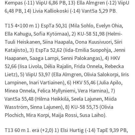
Kempas (-11) ViipU 6,86 PB, 13) Ella Almgren (-12) ViipU
6,48 PB, 14) Livia Kalliokoski (-14) VantSa 5,29 PB.
T15 4×100 m 1) EspTa 50,31 (Mila Sohlo, Evelyn Ohia,
Ella Kahugu, Sofia Kytömaa), 2) KU-58 51,98 (Helmi-
Tuuli Heiskanen, Siina Haapala, Oona Kuusivuori, Siiri
Katajisto), 3) EspTa 52,62 (Iida-Emilia Suopohja, Jenni
Haapanen, Saaga Lampi, Senni Palokangas), 4) HKV
52,66 (Iisa Livola, Délia Rajalin, Frida Onnela, Rebecka
Lietz), 5) ViipU 53,97 (Ella Almgren, Olivia Salokorpi, Iiris
Lampinen, Inari Vartiainen), 6) HKV 55,46 (Julia Apilo,
Minea Onnela, Felica Myllyniemi, Vera Hamina), 7)
VantSa 55,48 (Hilma Heikkilä, Seela Lajunen, Miida
Wasström, Sinna Lajunen), 8) KU-58 55,75 (Olivia
Plochich, Mira Korpi, Maija Rossi, Susa Laiho).
T13 60 m 1. erä (+2,0) 1) Elsi Hurtig (-14) TapE 9,39 PB,