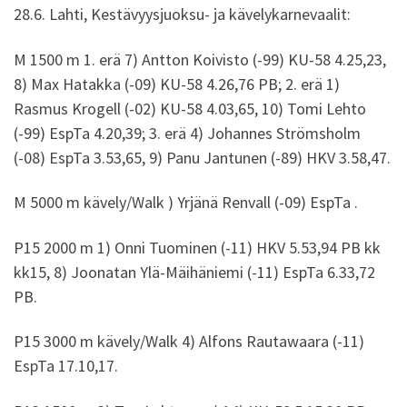
28.6. Lahti, Kestävyysjuoksu- ja kävelykarnevaalit:
M 1500 m 1. erä 7) Antton Koivisto (-99) KU-58 4.25,23,
8) Max Hatakka (-09) KU-58 4.26,76 PB; 2. erä 1)
Rasmus Krogell (-02) KU-58 4.03,65, 10) Tomi Lehto
(-99) EspTa 4.20,39; 3. erä 4) Johannes Strömsholm
(-08) EspTa 3.53,65, 9) Panu Jantunen (-89) HKV 3.58,47.
M 5000 m kävely/Walk ) Yrjänä Renvall (-09) EspTa .
P15 2000 m 1) Onni Tuominen (-11) HKV 5.53,94 PB kk
kk15, 8) Joonatan Ylä-Mäihäniemi (-11) EspTa 6.33,72
PB.
P15 3000 m kävely/Walk 4) Alfons Rautawaara (-11)
EspTa 17.10,17.