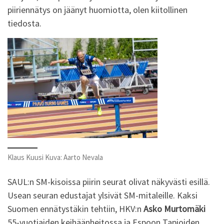
piiriennätys on jäänyt huomiotta, olen kiitollinen
tiedosta.
Klaus Kuusi Kuva: Aarto Nevala
SAUL:n SM-kisoissa piirin seurat olivat näkyvästi esillä.
Usean seuran edustajat ylsivät SM-mitaleille. Kaksi
Suomen ennätystäkin tehtiin, HKV:n
Asko Murtomäki
55-vuotiaiden keihäänheitossa ja Espoon Tapioiden