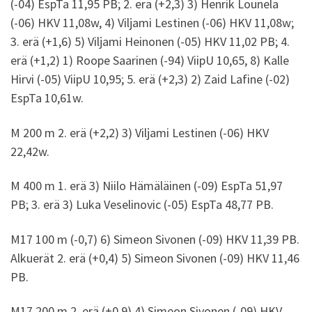
(-04) EspTa 11,95 PB; 2. erä (+2,3) 3) Henrik Lounela
(-06) HKV 11,08w, 4) Viljami Lestinen (-06) HKV 11,08w;
3. erä (+1,6) 5) Viljami Heinonen (-05) HKV 11,02 PB; 4.
erä (+1,2) 1) Roope Saarinen (-94) ViipU 10,65, 8) Kalle
Hirvi (-05) ViipU 10,95; 5. erä (+2,3) 2) Zaid Lafine (-02)
EspTa 10,61w.
M 200 m 2. erä (+2,2) 3) Viljami Lestinen (-06) HKV
22,42w.
M 400 m 1. erä 3) Niilo Hämäläinen (-09) EspTa 51,97
PB; 3. erä 3) Luka Veselinovic (-05) EspTa 48,77 PB.
M17 100 m (-0,7) 6) Simeon Sivonen (-09) HKV 11,39 PB.
Alkuerät 2. erä (+0,4) 5) Simeon Sivonen (-09) HKV 11,46
PB.
M17 200 m 2. erä (+0,9) 4) Simeon Sivonen (-09) HKV