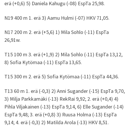
erä (+0,6) 5) Daniela Kahugu (-08) EspTa 25,98.
N19 400 m 1. erä 3) Aamu Hulmi (-07) HKV 71,05.
N17 200 m 2. erä (+5,6) 1) Mila Sohlo (-11) EspTa
26,91w.
T15 100 m 3. erä (+1,9) 2) Mila Sohlo (-11) EspTa 13,12,
8) Sofia Kytömaa (-11) EspTa 13,65.
T15 300 m 2. erä 5) Sofia Kytömaa (-11) EspTa 44,36.
T13 60 m 1. erä (-0,3) 2) Anni Sugander (-15) EspTa 9,70,
3) Milja Parkkamäki (-13) RekRai 9,92; 2. erä (+0,4) 4)
Pihla Viljakainen (-13) EspTa 9,14, 6) Elle Sugander (-14)
EspTa 9,48; 3. erä (+0,8) 3) Ruusa Holma (-13) EspTa
9,14; 4. erä (-0,3) 2) Matilda Arola (-13) HKV 8,51.