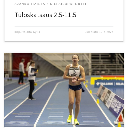
AJANKOHTAISTA
KILPAILURAPORTTI
Tuloskatsaus 2.5-11.5
kirjoittajalta
Kylis
Julkaistu
12.5.2026
11-17 vuotiaille kilpakävelijöille seurariippumattomasti
Valmentajina maajoukkueurheilijat Aliisa Kiiski ja Ella Rautawaara
sekä Jani Lehtinen Noin joka toinen keskiviikko klo 17-18.30
Leppävaarassa, aloitus 13.5 Kustannukset: Kesäkausi (8 kertaa)
60€ ja ilmoittautumiset ja lisätiedot: jani@espoontapiot.fi