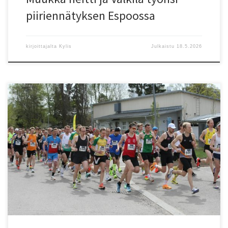
piiriennätyksen Espoossa
kirjoittajalta
Kylis
Julkaistu
18.5.2026
Menestystä maantiellä. SAUL-SM-maantiekympillä piirin seurojen
urheilijat saavuttivat useita mestaruuksia ja mitaleita. Kilpailussa
tehtiin Suomen ennätys. 65-vuotiaissa KU-58:n Julian Critchlow
juoksi Suomen mestariksi ajalla 36.56. Entinen ikäluokan Suomen
ennätys oli Jukka Kauppilan 37.06 vuodelta 2023. Critchlow piti
hyvää vauhtia, myös vitosen väliaika 18.07 alitti ikäluokan SE-ajan
18.14. Espoon Tapioiden Klaus Kuusi […]