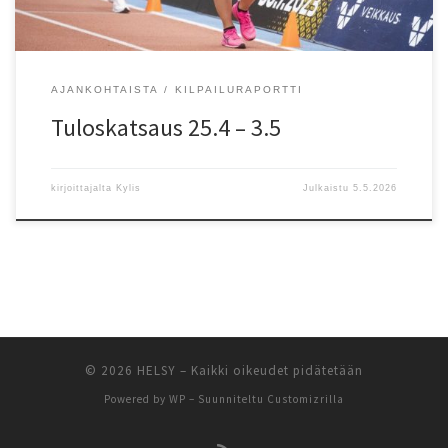
AJANKOHTAISTA
KILPAILURAPORTTI
Tuloskatsaus 25.4 – 3.5
kirjoittajalta
Kylis
Julkaistu
5.5.2026
© 2026
HELSY
– Kaikki oikeudet pidätetään
Powered by
WP
– Suunniteltu
Customizrilla