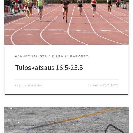
m 1) Ville Korhonen (-06) KU-58 2.09,99, 2) Tuomo Vanhanen (-63)
HKV 2.31,59. P11 60 m aidat/hurdles (60 cm) 1. erä (+0,8) 3) Elmeri
Saha (-16) KU-58 14,50 PB. P11 Seiväs/PV 1) Volter Ruokolainen
(-17) EspTa 2,25. P9 60 […]
AJANKOHTAISTA
KILPAILURAPORTTI
Tuloskatsaus 16.5-25.5
kirjoittajalta
Kylis
Julkaistu
26.5.2026