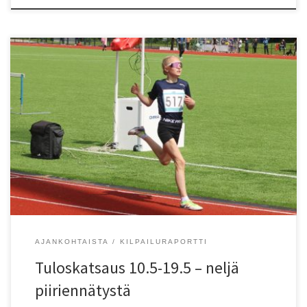
Jakson aikana syntyi neljä piiriennätystä. HCR:ssä Helsingin Kisa-
Veikkojen Onni Tuominen juoksi vitosen aikaan 16.27, joka on 15-
vuotiaiden piiriennätys. Espoonlahdessa Juhani Viitalan
muistokilpailuissa syntyi kaksi piiriennätystä. Kiekonheitossa
Vantaan Salamoiden Iida Muukka paransi omissa nimissään ollutta
19-vuotiaiden piiriennätystä lukemiin 52,09. Espoon Tapioiden
Emma Valkila työnsi nelikiloista kuulaa 13,51. Tulos on 17-
vuotiaden piiriennätys, […]
AJANKOHTAISTA
KILPAILURAPORTTI
Tuloskatsaus 10.5-19.5 – neljä
piiriennätystä