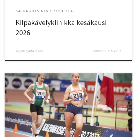
AJANKOHTAISTA
KOULUTUS
Kilpakävelyklinikka kesäkausi
2026
kirjoittajalta
Kylis
Julkaistu
8.5.2026
3.5. Tampere/Ph, Heittokisat: P13 Moukari/HT (3,00 kg) 6) Topias
Palmu (-13) EspTa 27,48. T10 Moukari/HT (2,50 kg) 1) Eevi Palmu
(-16) EspTa 19,67 PB. 3.5. Nurmijärvi/R, HSL Group -moukari 1: M50
Moukari/HT (6,00 kg) 1) Esa Katajainen (-73) HKV 48,76. N
Moukari/HT (4,00 kg) 4) Tara Hatakka (-06) VantSa 49,04, […]