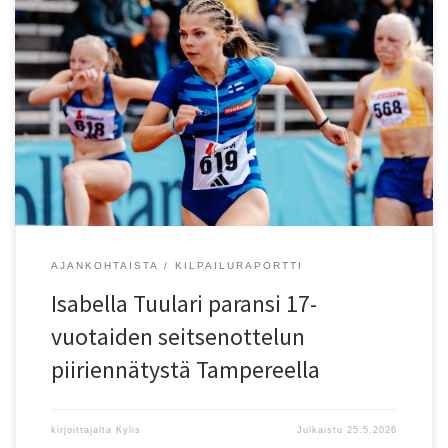
17-vuotiaiden seitsenottelussa Tampereella Espoon Tapioiden
Isabella Tuulari teki ennätyksensä 5615 pistettä (14,01, 171, 11,79,
25,25, 530, 45,47 ja 2.18,52). Tulos on uusi piiriennätys, entinenkin
oli Tuularin nimissä.
AJANKOHTAISTA
KILPAILURAPORTTI
Isabella Tuulari paransi 17-
vuotaiden seitsenottelun
piiriennätystä Tampereella
kirjoittajalta
Kylis
Julkaistu
25.5.2026