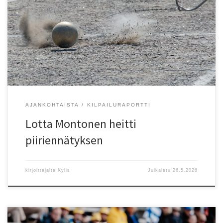
Espoon Tapioiden Lotta Montonen heitti 13-vuotiaiden moukarin
piiriennätyksen Alavudella KLL:n mestaruuskilpailuissa. Tulos on
46,56, entinen piiriennätys oli Tapioiden Mikaela Gerkmanin 44,83
vuodelta 2008.
AJANKOHTAISTA
KILPAILURAPORTTI
Lotta Montonen heitti
piiriennätyksen
kirjoittajalta
Kylis
Julkaistu
26.5.2026