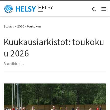
HELSY
Skip to content
Search
Vali
Etusivu
»
2026
»
toukokuu
Kuukausiarkistot:
toukoku
u 2026
8 artikkelia
Tuloskatsaus 16.5-25.5 25.5. Sipoo, Sibbo Energi -tävling 3: M 800