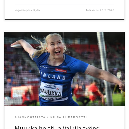
kirjoittajalta
Kylis
Julkaistu
20.5.2026
Espoonlahdessa Juhani Viitalan muistokilpailuissa syntyi kaksi
piiriennätystä. Kiekonheitossa Vantaan Salamoiden Iida Muukka
paransi omissa nimissään ollutta 19-vuotiaiden piiriennätystä
lukemiin 52,09. Espoon Tapioiden Emma Valkila työnsi nelikiloista
kuulaa 13,51. Tulos on 17-vuotiaden piiriennätys, entinen oli KU-
58:n Suvi Voutilaisen 13,50 vuodelta 1997. Teksti: Juha Kylänpää
Kuvat: SUL
AJANKOHTAISTA
KILPAILURAPORTTI
Muukka heitti ja Valkila työnsi