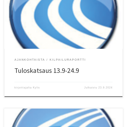
Salamien Erik Korpela (P12) ja Helsingin Kisa-Veikkojen Sonja
Korpela (T10) ottelivat uudet piiriennätyspisteet. Vantaan Salamien
Lilia Silvennoinen juoksi 800 metrillä uuden 9-vuotiaiden
piiriennätyksen. Ysivuotiaat ovat olleet tällä kaudella iskussa.
Silvennoinen juoksi 10.9 myös 600 metrillä piiriennätyksen Eltsussa
ja HKV:n Manzana Tallgren 4.9 Porvoossa 150 […]
AJANKOHTAISTA
KILPAILURAPORTTI
Tuloskatsaus 13.9-24.9
kirjoittajalta
Kylis
Julkaistu
23.9.2024