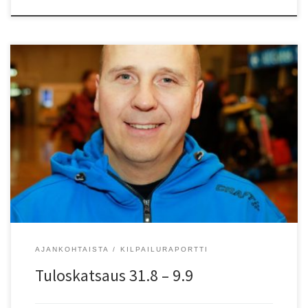
9.9. Porvoo, Klubbm?sterskap 7: P12 Keihäs/JT (400 g)?2)?Elmo
Kempas?(-14) ViipU 21,10. T9 Pituus/LJ (1 m ponnistusalue/zone)?
2)?Nella Ahtiala?(-15) KU-58 3,24?(). T9 Kiekko/DT (0,60 kg)?1)?
Nella Ahtiala?(-15) KU-58 10,95. 9.9. Hartola, Keihäskunkku-kisat: N
Keihäs/JT (600 g)?1)?Siiri Elomaa?(-03) HKV 51,76. 8.9. Zagreb CRO:
N 800 m?9)?Eveliina Määttänen?(-95) EspTa 2.00,05. 7.9.-8.9. Lepp?
virta, TUL:n J?rvi-Suomen Kyvyt […]
AJANKOHTAISTA
KILPAILURAPORTTI
Tuloskatsaus 31.8 – 9.9