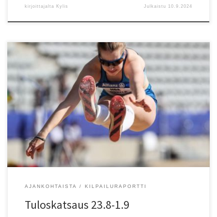
kirjoittajalta
Kylis
Julkaistu
10.9.2024
KU-58:n Mico Lampinen heitti piirienn?tyksell? 62,20 U20 MM-
pronssia Perun Limassa. HKV:n Elle Ceder sivusi 19-vuotiaiden 800
metrin piiriennätystä 2.05,36 v?lierässä. Ceder jakaa pe:n ??Minna
Nummelan (nyk. Lamminen) kanssa. U20 MM-kisoissa oli kuusi piirin
seurojen urheilijaa. ? Pariisin paralympialaisissa HKV:n Iida Lounela
oli pituudessa neljäs. Suomi voitti aikuisten maaottelut Ruotsia
vastaan. […]
AJANKOHTAISTA
KILPAILURAPORTTI
Tuloskatsaus 23.8-1.9