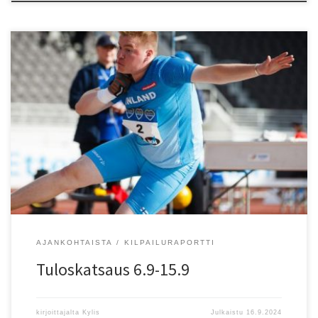
15.9. Laitila, 11-9-v. pm-moniottelut: P11 Neliottelu/Quadrathlon
(2,50 kg) ) Oskari Kovaniemi (-13) EspTa 1218 PB (11.34/-0.8 1.17
31.00 2:52.36). 15.9. Mikkeli/R, Heittokisat: P9 Kuula/SP (2,00 kg) 1)
Elmeri Saha (-16) KU-58 3,14. T13 Kiekko/DT (0,60 kg) 1) Meeri Saha
(-11) KU-58 31,45 PB, 3) Saaga Lampi (-11) […]
AJANKOHTAISTA
KILPAILURAPORTTI
Tuloskatsaus 6.9-15.9
kirjoittajalta
Kylis
Julkaistu
16.9.2024