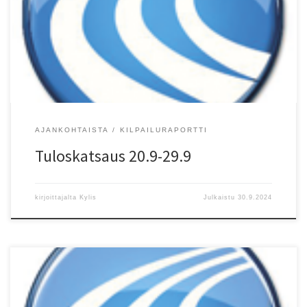
Lappalainen (-89) (Helsinki) 1.18.23, 2) Aapo Kinnunen (-90)
RunClub 1.20.28, 3) Samuli Laine (-86) (Helsinki) 1.27.06. N 10 km
tiejuoksu/RR 1) Kaisa Kankaanpää (-92) HelsJuo 46.28, 2) Nina
Sarnesto (-75) HelsJuo […]
AJANKOHTAISTA
KILPAILURAPORTTI
Tuloskatsaus 20.9-29.9
kirjoittajalta
Kylis
Julkaistu
30.9.2024
Piirin syysmoniotteluissa syntyi kolme piiriennätystä. Vantaan