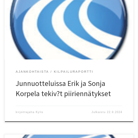
Viikonloppuna käytiin junnumoniottelut kahdessa osassa El?
intarhassa ja Hiekkaharjussa. Lauantaina Helsingin Kisa-Veikkojen
Sonja Korpela otteli 10-vuotiaiden neliottelussa pisteet 1246, joka
on uusi piiriennätys. Entinen piiriennätys oli Espoon Tapioiden
Evelyn Ohian 1118 vuodelta 2022. Sunnuntaina Vantaan
Salamoiden Erik Korpela teki 12-vuotiaiden viisiottelussa pisteet
2663, joka on kaikkien aikojen paras tulos Suomessa. Entinen […]
AJANKOHTAISTA
KILPAILURAPORTTI
Junnuotteluissa Erik ja Sonja
Korpela tekiv?t piiriennätykset
kirjoittajalta
Kylis
Julkaistu
22.9.2024