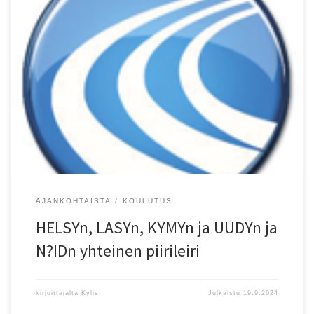
HELSYn, LASYn, KYMYn ja UUDYn ja N?IDn yhteinen piirileiri kaudella
2024-2025 toteutetaan kolmessa osassa Liikuntakeskus
Pajulahdessa seuraavasti: leiri 8.-10.11.2024 leiri 3.-5.01.2025 leiri
11.-13.4.2025 Leiri Yleisurheilun lajikarnevaalit kesäll? 2025 ?
lajikarnevaaleille erillinen ilmoittautuminen suoraan karnevaalij?
rjestäjille Ilmoittautuminen leiritykseen:
https://www.suomisport.fi/events/08cfb07e-08d0-4a05-9704-
b2c131b2de9e T?yt? hakulomake 22.09.2024 mennessä, jolloin
piirileirityksen hakuaika päättyy. […]
AJANKOHTAISTA
KOULUTUS
HELSYn, LASYn, KYMYn ja UUDYn ja
N?IDn yhteinen piirileiri
kirjoittajalta
Kylis
Julkaistu
19.9.2024