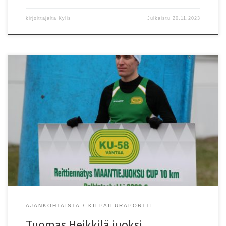
kirjoittajalta
Kylis
Julkaistu
20.11.2023
Kenttäurheilijat-58:n Tuomas Heikkilä juoksi maantiekympin aikaan
29.27. Aika on täsmälleen sama kuin HKV:n Simo Wannaksen
piiriennätys vuodelta 2004. Samalla Heikkilä rikkoi
Maantiejuoksucupin reittiennätyksen 29.48, joka oli Jarkko
Järvenpään nimissä. Reittiennätyksestä tuli myös MK Facaden ja
Rentan reittiennätysbonus. Heikkilän päälaji on suunnistus. Syksyllä
Italiassa hän saavutti EM-pronssia sprinttisuunnistuksessa.
Suunnistuksessa Heikkilä edustaa […]
AJANKOHTAISTA
KILPAILURAPORTTI
Tuomas Heikkilä juoksi