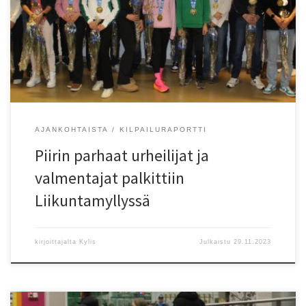
esitetty piirin parhaat 2023 urheilijoista Juha Kylänpää LAJI
TULOS saavutus Valmentaja Naiset Eveliina Määttänen EspTa 800 m
1.59,81 pe, ka-2 MM-ve, SM-2 Jan Petra? N22 Anna Pursiainen
EspTa 100 m 11,46/23,77 pe-22 EM22- SM-3, […]
AJANKOHTAISTA
KILPAILURAPORTTI
Piirin parhaat urheilijat ja
valmentajat palkittiin
Liikuntamyllyssä
kirjoittajalta
Kylis
Julkaistu
29.11.2023