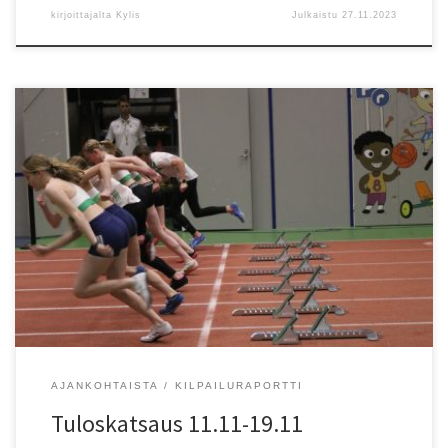
kirjoittajalta
Kylis
Julkaistu
27.11.2023
Tuloskatsaus 11.11-19.11 19.11. Pajulahti, Intersport-
nuorisohallikisat: M30 200 m – ylipitk? rata/oversized 3. erä 4) Veli-
Matti Mannila (-79) HelsTa 32,40 PB. T15 200 m – ylipitk?
rata/oversized 1. erä 1) Maiju Mettälä (-09) HKV 28,54 PB; 2. erä 1)
Aleksandra Lovén (-09) HKV 27,70 PB. T15 Pituus/LJ 3) Maiju Mettälä
[…]
AJANKOHTAISTA
KILPAILURAPORTTI
Tuloskatsaus 11.11-19.11