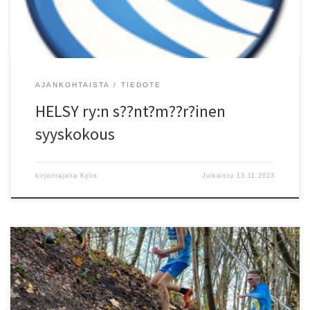
syyskokouksessa tai ennakolta s?hk?postitse HELSY ry:n toimistoon.
[…]
AJANKOHTAISTA
TIEDOTE
HELSY ry:n s??nt?m??r?inen
syyskokous
kirjoittajalta
Kylis
Julkaistu
13.11.2023
5.11. Reykjavik ISL: N 9 km maastojuoksu/CC 12) Taru Palsa (-88)
HKV 35.13 4.11 POHJOISBAANAN MAILI 2023 Naiset: 1. Taimi