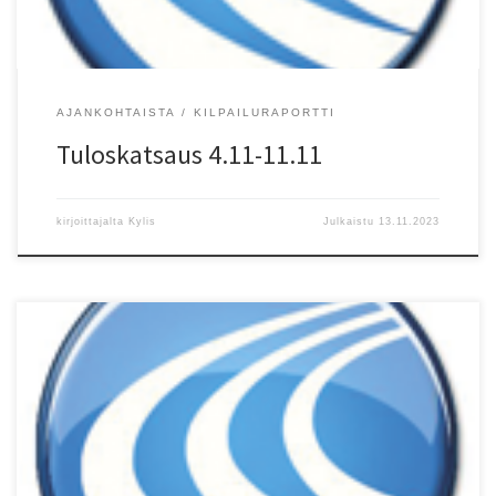
AJANKOHTAISTA
KILPAILURAPORTTI
Tuloskatsaus 4.11-11.11
kirjoittajalta
Kylis
Julkaistu
13.11.2023
Kokouskutsu???????????????????????????????????????????????????
???????????????? 13.11.2023 HELSY ry:n S??NT?M??R?INEN
SYYSKOKOUS Helsingin Seudun Yleisurheilu HELSY ry:n s??ntämä?r?
inen syyskokous pidetään Helsingin Liikuntamyllyn koulutustilassa
(alakerta), tiistaina 28.11.2023 klo 18:30 alkaen. Ennen kokousta klo
18:00 alkaen palkitaan HELSY ry:n piirin parhaat urheilijat ja heid?n
valmentajansa 2023. Ohessa valtakirja, joka pitää palauttaa