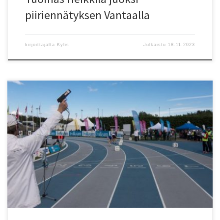
piiriennätyksen Vantaalla
kirjoittajalta
Kylis
Julkaistu
18.11.2023
Lauantaina 26.11. 10.00 – 13.00 Lähettäjäkoulutustilaisuus
Liikuntamyllyssä uusille lähettäjätehtävistä kiinnostuneille
henkilöille. Sopii myös kertauksena aikaisemmin lähettäjänä
toimineille. Ilmoittaudu ennakkoon, 17.11. mennessä:
toimisto@helsy.com Koulutuksen jälkeen mahdollisuus käytännön
harjoitteluun jo samana päivänä Marrashalleissa. Kouluttajina Vesa
Artman ja Simo Lindberg Lisätiedot Juha Kylänpää 0452696300
toimisto@helsy.com