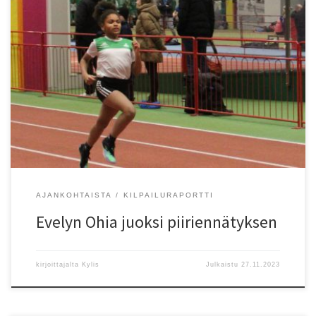
Espoon Tapioiden Evelyn Ohia juoksi 60 metriä Marrashalleissa
Liikuntamyllyssä aikaan 8,28. Aika on 11-vuotiaiden uusi
piiriennätys. Entinen oli Viipurin Urheilijoiden Lotta Kemppisen 8,42
vuodelta 2009. Kemppinen juoksi myös tuulituloksen 8,38, jota
Ohia sivusi jo edellisen? viikonloppuna Liikuntamyllyssä OP-Junior
Gamesissa. Juha Kylänpää
AJANKOHTAISTA
KILPAILURAPORTTI
Evelyn Ohia juoksi piiriennätyksen
kirjoittajalta
Kylis
Julkaistu
27.11.2023