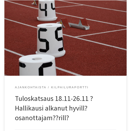
26.11. Helsinki, Marrashallikilpailut: M17 60 m ) Konsta Kock (-06)
ViipU . M17 200 m 2) Konsta Kock (-06) ViipU 24,26 PB. P14 60 m 2)
Luka Kielinen (-09) EspTa 8,40 PB, 3) Pau Linsi? I Sal? (-10) VantSa
8,78 PB, 4) Rene Vainio (-10) VantSa 9,56 PB. P14 200 […]
AJANKOHTAISTA
KILPAILURAPORTTI
Tuloskatsaus 18.11-26.11 ?
Hallikausi alkanut hyvill?
osanottajam??rill?