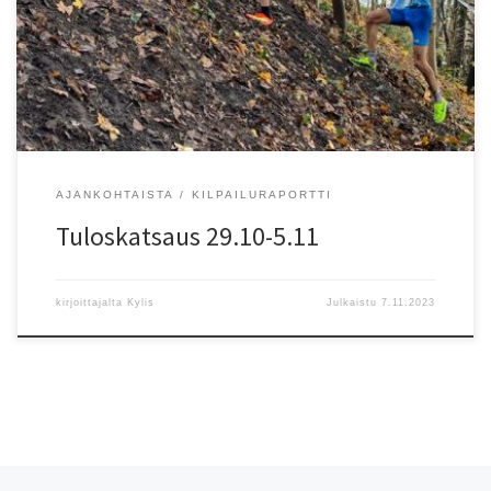
Vallinoja 5.54? 2. Lotta Haarahiltunen 6.04? 3. Taru Valovirta 6.14 4.
Petra Tuomiranta 6.24? 5. Essi Hein?mäki 6.56 Miehet: 1. Mikael
Heikinheimo 4.47? 2. Antti Rikkinen […]
AJANKOHTAISTA
KILPAILURAPORTTI
Tuloskatsaus 29.10-5.11
kirjoittajalta
Kylis
Julkaistu
7.11.2023