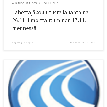
AJANKOHTAISTA
KOULUTUS
Lähettäjäkoulutusta lauantaina
26.11. ilmoittautuminen 17.11.
mennessä
kirjoittajalta
Kylis
Julkaistu
14.11.2023
Maantiejuoksuja on joka viikonloppu ja ulkomailtakin tulee hyvä
tuloksia. Hallikausi alkaa ensi viikonloppuna. 11.11. Lohja,
Talvijuoksusarja 1: M 10 km tiejuoksu/RR 8) Pauli Leinonen (-95)
HelsSu 36.13, 13) Antti Leinonen (-80) (Helsinki) 40.08, 15) Tuomas
Teuri (-75) HelsJuo 40.49. M 5 km tiejuoksu/RR 3) Joni Parviainen
(-95) […]