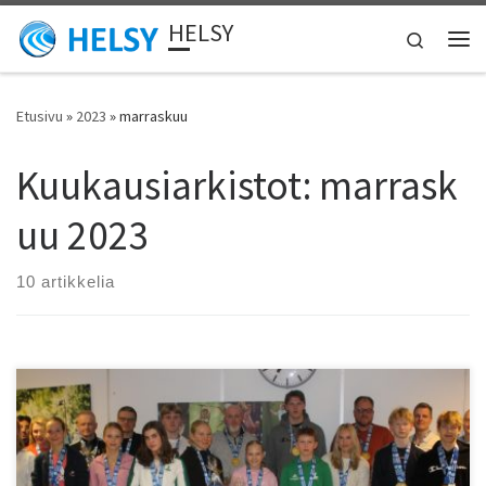
HELSY
Skip to content
Search
Vali
Etusivu
»
2023
»
marraskuu
Kuukausiarkistot:
marrask
uu 2023
10 artikkelia
Kuvassa kaikki paikalla olleet palkitut. Lis?? kuvia Helsyn
Facebooki-sivuilla Onnittelut kaikille palkituille. Tilaisuudessa