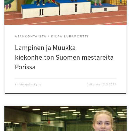
tulos on 15-vuotiaiden hallipiiriennätys.SM-hopealle heitti […]
AJANKOHTAISTA
KILPAILURAPORTTI
Lampinen ja Muukka
kiekonheiton Suomen mestareita
Porissa
kirjoittajalta
Kylis
Julkaistu
12.3.2022
Vantaan Salamien Jenna Vakkilainen voitti Tampereella 17-