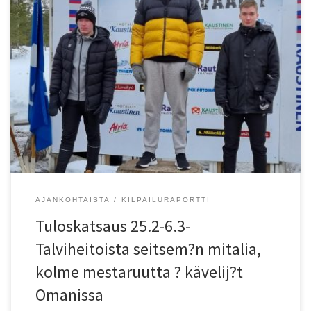
Moukarin talvimestaruuskilpailuissa KU-58:n Max ja Mico Lampinen
heittiv?t mestareiksi. Mico Lampisen tulos rikkoi myös 17-vuotiaden
EM-rajan ja EYOF-rajan. Max Lampinen j?i niukasti U20 MM-rajasta
69,97. Pronssia Kaustisilla heittiv?t Tapioiden Aarni Ikäheimo 15-
vuotiaissa ja KU-58:n Erika Tanninen 17-vuotiaissa. Mustasaaren
Botnia-hallissa HKV:n Minka Nurro heitti hallikeihäässä pronssia.
Aikuisurheilijoista saman seuran Tommi […]
AJANKOHTAISTA
KILPAILURAPORTTI
Tuloskatsaus 25.2-6.3-
Talviheitoista seitsem?n mitalia,
kolme mestaruutta ? kävelij?t
Omanissa