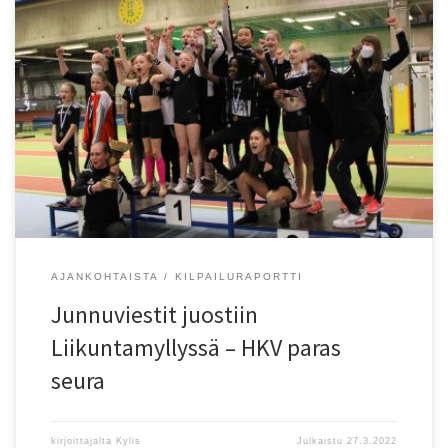
Viestinjuoksun juhlaa vietettiin lauantaina Liikuntamyllyssä.
Junnuviestit juostiin? 4 X 200 metrin viestit sarjoissa 9, 11, 13 ja 15
vuotta. Jaossa oli myös kiertopalkinto parhaalle seuralle. Kilpailut
käytiin hyvässä urheiluhengessä ja palkintopallilla n?htiin paljon
iloisia nuoria urheilijoita. Paras seura oli Helsingin Kisa-Veikot, joka
sai vuodeksi haltuunsa uuden kieropalkinnon. 26.3. […]
AJANKOHTAISTA
KILPAILURAPORTTI
Junnuviestit juostiin
Liikuntamyllyssä – HKV paras
seura
kirjoittajalta
Kylis
Julkaistu
27.3.2022