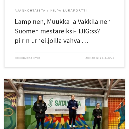
AJANKOHTAISTA
KILPAILURAPORTTI
Lampinen, Muukka ja Vakkilainen
Suomen mestareiksi- TJIG:ss?
piirin urheiljoilla vahva …
kirjoittajalta
Kylis
Julkaistu
14.3.2022
Vantaan Salamien Iida Muukka heitti Porin Karhu-hallissa 15-
vuotiaiden Suomen mestariksi. Kiekko kaarsi lukemiin 46,76. Tulos
on Suomen kaikkien aikojen hallitilastossa viides. Ulkoratojen
piirienn?tyksestä Muukka j?i vain vajaan metrin. Piiriennätys on
Espoon Tapioiden Helena Sivulan 47,69. Alle 15-vuotiaissa ei
HelSY:ssä piirienn?tyksi? hallissa ole toistaiseksi tilastoitu. Muukan