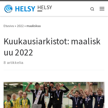
HELSY
Skip to content
Search
Vali
Etusivu
»
2022
»
maaliskuu
Kuukausiarkistot:
maalisk
uu 2022
8 artikkelia
Helsyn junnuviestit Liikuntamyllyssä päästiin vihdoin juoksemaan.
Edellisen kerran niistä kilpailtiin helmikuussa vuonna 2020. 4 X 200