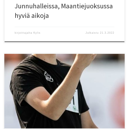
Junnuhalleissa, Maantiejuoksussa
hyviä aikoja
kirjoittajalta
Kylis
Julkaistu
21.3.2022
Viikonloppuna kilpailtiin kiekonheitossa ja moniotteluissa SM-
titteleistä. Vantaalaisseurojen urheilijat saavuttivat kolme Suomen
mestaruutta. Porissa kiekonheiton talvimestaruuskilpailuissa
Kenttäurheilijat-58:n Mico Lampinen heitti 17-vuotiaden Suomen
mestariksi. Viikkoa aiemmin Lampinen voitti moukarissa myös
mestaruuden. 15-vuotiaiden Suomen mestari on Vantaan Salamien
Iida Muukka. Voittotulos j?i vajaan metrin Espoon Tapioiden Helena
Sivulan piirienn?tyksestä. Kes?ll? on odotettavissa […]