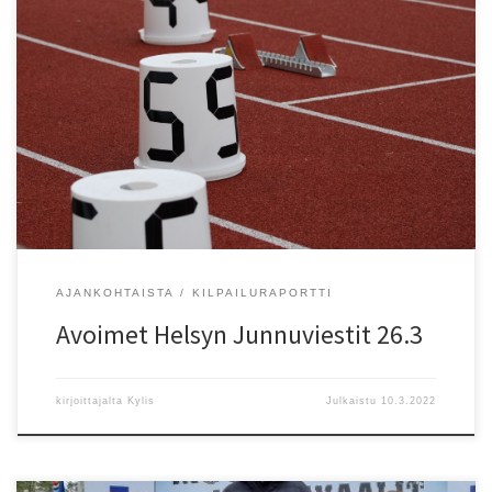
Avoimet Helsyn Junnuviestit j?rjestet??n lauantaina 26.maaliskuta
kello 15:00-18:00 Liikuntamyllyssä. Kolme parasta joukkuetta
palkitaan upouusilla Helsy:n nauhallisilla mitaleilla. Tervetuloa!
https://www.kilpailukalenteri.fi/?cs=16&nid=30353
AJANKOHTAISTA
KILPAILURAPORTTI
Avoimet Helsyn Junnuviestit 26.3
kirjoittajalta
Kylis
Julkaistu
10.3.2022