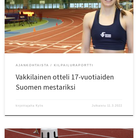
vuotaiden viisiottelun Suomen mestaruuden. Voittotulos 3863
pistettä j?i vain 21 pistettä HKV Nea Proninin piirienn?tyksestä
vuodelta 2012. Onnittelut Jenna Vakkilainen ja valmentaja Riku
Valtonen vuoden neljännestä Suomen mestaruudesta! 11.3.
Tampere: N17 Viisiottelu (3,00 kg) 1) Jenna Vakkilainen (-05) VantSa
3863 (8.34 1.57 13.47 […]
AJANKOHTAISTA
KILPAILURAPORTTI
Vakkilainen otteli 17-vuotiaiden
Suomen mestariksi
kirjoittajalta
Kylis
Julkaistu
11.3.2022