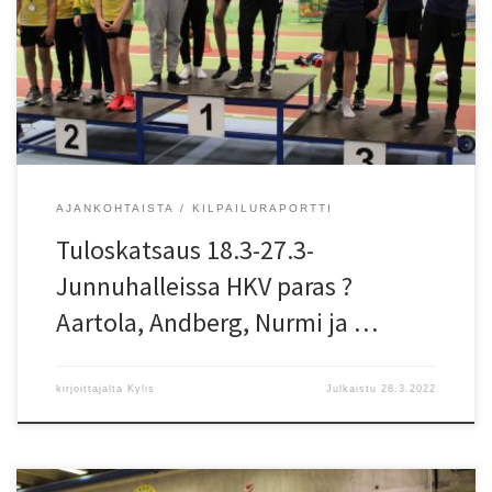
metrin viesteissä kilpailtiin 9 ? 15-vuotiaiden sarjoissa.
Yhteispisteissä paras oli HKV. Tapiot oli toinen ja KU-58 kolmas. Ensi
vuonna Junnuviestit kilpaillaan tuttuun tapaan jo helmikuussa. HKV
sai haltuunsa uuden kiertopalkinnon, joka ratkotaan yhteispisteill?.
[…]
AJANKOHTAISTA
KILPAILURAPORTTI
Tuloskatsaus 18.3-27.3-
Junnuhalleissa HKV paras ?
Aartola, Andberg, Nurmi ja …
kirjoittajalta
Kylis
Julkaistu
28.3.2022