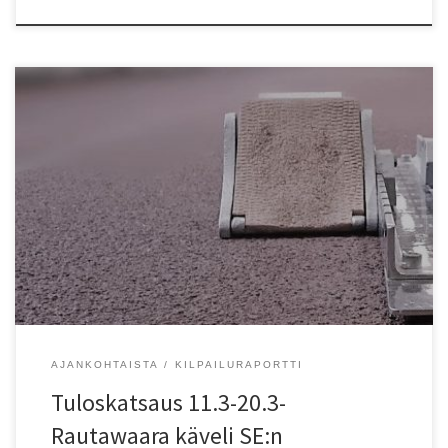
Junnuhalleissa syntyi yksi halliratojen SE. Espoon Tapioiden Ella
Rautawaara käveli 14-vuotaiden 3000 metrillä ajan 13.51,49.
Entinen halli-SE, Tapioiden Henrika Parviaisen 14.11,63 parani n?in
yli 20 sekuntia Rautawaaran tulos on myös ulkoratojen piiriennätys.
Entinen oli Tapioiden Taika Nummen 13.56,07 vuodelta 2011.
Junnuhalleissa syntyi paljon hyviä tuloksia. Monen tuloksen perässä
on […]
AJANKOHTAISTA
KILPAILURAPORTTI
Tuloskatsaus 11.3-20.3-
Rautawaara käveli SE:n