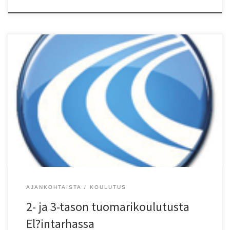
Kolmostason koulutus Torstaina 18.marraskuuta 2021 kello 17:00-
21:30 Ilmoittutumiset: maarit.ovaska@kolmbus,fi 050 570 4310
Kakkostason koulutus Torstaina 25.marraskuuta 2021 kello 17:00-
21.00 Ilmoittutumiset: maarit.ovaska@kolmbus,fi 050 570 4310
AJANKOHTAISTA
KOULUTUS
2- ja 3-tason tuomarikoulutusta
El?intarhassa