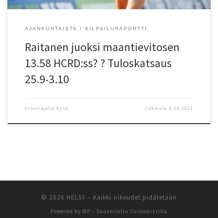
AJANKOHTAISTA
KILPAILURAPORTTI
Raitanen juoksi maantievitosen
13.58 HCRD:ss? ? Tuloskatsaus
25.9-3.10
kirjoittajalta
Kylis
Julkaistu
4.10.2021
© 2026
HELSY
– Kaikki oikeudet pidätetään
Powered by
WP
– Suunniteltu
Customizrilla