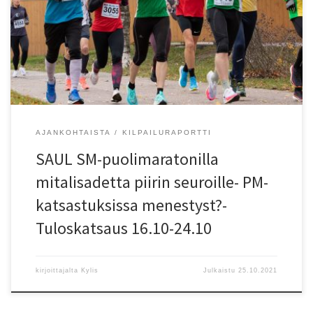
vuotiaat, HKV:n Matleena Livson 50-vuotiaat, KU-58:n Laura
Manninen 45-vuotiaat, Runners Clubin Virpi G??s 40-vuotiaat ja KU-
58:n Julia Venesmaa 35-vuotiaat. Mannisen voittoaika 1.15.47 on
vuositilaston nelosaika. SAUL:n kisoissa kilpaillaan myös
joukkuekilpailuissa […]
AJANKOHTAISTA
KILPAILURAPORTTI
SAUL SM-puolimaratonilla
mitalisadetta piirin seuroille- PM-
katsastuksissa menestyst?-
Tuloskatsaus 16.10-24.10
kirjoittajalta
Kylis
Julkaistu
25.10.2021