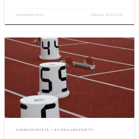
kirjoittajalta
Kylis
Julkaistu
15.10.2021
Helsingin Kisa-Veikkojen Varpu Holmberg paransi 12 sentti? 80-
vuotiaiden korkeusennätystä Oulussa. Samalla tuli Suomen
mestaruus SAUL:n mestaruuskilpailuissa. Heitt?j?t kilpailivat viikon
aikana Kouvolassa ja Espoossa. Syksyn aikana Espoon Tapioiden
Oona Vanhanen paransi 10-vuotiaiden keihään piiriennätyksen
lukemiin 28,14. Maantiell? Helsinki City Running Dayssa ja Vantaan
Maratonilla HelSYn seurojen urheilijat saavuttivat hyviä aikoja. 9.10
[…]
AJANKOHTAISTA
KILPAILURAPORTTI