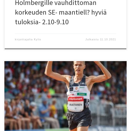
Holmbergille vauhdittoman
korkeuden SE- maantiell? hyviä
tuloksia- 2.10-9.10
kirjoittajalta
Kylis
Julkaistu
11.10.2021
Suomen suurin juoksutapahtuma, Helsinki City Running Day, t?ytti
Helsingin kadut lauantaina. Helsingin Kisa-Veikkojen Topi Raitanen
juoksi maantievitosen 13.58. Maratonin hallitseva Suomen mestari,
HKV:n Aki Nummela oli kolmas maratonilla. Toinen maraton viikon
sis??n. HCRD:ssä oli paljon HelSY:n seurojen urheilijoita ja j?
rjestelyvastuussa HKV,HPV ja VU Suomen Urheiluliiton lisäksi. Kaikki
tulokset eh?tt?v?t […]