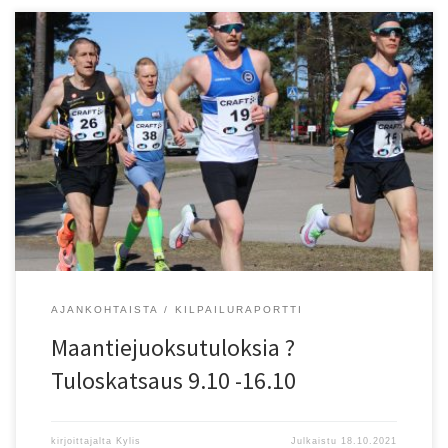
16.10. Kankaanpää, 16. Kankaanpään maraton: M
Puolimaraton/Halfmarathon 6) Antti Mattila (-75) HelsJuo 1.21.45. M
Maraton/Marathon 13) Pekka Kokko (-79) (Helsinki) 3.08.38. N 10 km
tiejuoksu/RR 2) Anu Pitk?nen (-79) HelsJuo 43.30. N
Puolimaraton/Halfmarathon 2) Tiina Kauppila (-63) HelsJuo 1.43.07.
N Maraton/Marathon 2) Heidi Mattila (-93) TriSuomi 3.26.28, 4) P?ivi
Vierula? […]
AJANKOHTAISTA
KILPAILURAPORTTI
Maantiejuoksutuloksia ?
Tuloskatsaus 9.10 -16.10
kirjoittajalta
Kylis
Julkaistu
18.10.2021