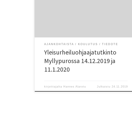
urheilukoulua huomioiden lasten fyysisen, psyykkisen
ja sosiaalisen kasvun sekä kehityksen. Tutkinnon
oppisis?lt? ja kesto Tutkinnon aiheina ovat mm.
vuorovaikutustaidot, lasten ohjaaminen ja harjoituksen
johtaminen, lasten urheilun perusteet sekä
yleisurheilun lajiopetus. […]
AJANKOHTAISTA
KOULUTUS
TIEDOTE
Yleisurheiluohjaajatutkinto
Myllypurossa 14.12.2019 ja
11.1.2020
kirjoittajalta
Hannes Alarotu
Julkaistu
24.11.2019