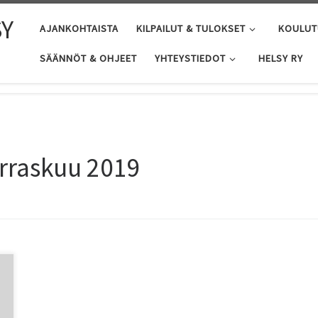
SY
AJANKOHTAISTA
KILPAILUT & TULOKSET
KOULUT
SÄÄNNÖT & OHJEET
YHTEYSTIEDOT
HELSY RY
rraskuu 2019