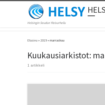
Skip to content
HEL
Helsingin Seudun Yleisurheilu
Etusivu
»
2019
»
marraskuu
Kuukausiarkistot:
ma
1 artikkeli
I-TASO, YLEISURHEILUOHJAAJATUTKINTO HELSINKI
MYLLYPURO 14.12.2019 ja 11.1.2020 Tutkinnon
osaamistavoite Tutkinnon jälkeen osallistuja osaa
suunnitella ja ohjata seuran 7 – 11-vuotiaiden