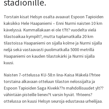
stadionille.
Torstain kisat Helsyn osalta avaavat Espoon Tapioiden
kaksikko Hele Haapaniemi – Enni Nurmi naisten 10 km
kävelyssä. Kummallakaan ei ole t?lt? vuodelta vielä
tilastoaikaa kympilt?, mutta tuplamatkalla 20 km
tilastoissa Haapaniemi on sijalla kolme ja Nurmi sijalla
neljä sekä vastaavasti puolimatkalla 5000 metrillä
Haapaniemi on kauden tilastokärki ja Nurmi sijalla
kuusi.
Naisten 7-ottelussa KU-58:n Iina-Kaisa Mäkelä l?htee
torstaina alkavaan otteluun tilaston nelossijalta ja
Espoon Tapioiden Saga Kivekk??n mahdollisuudet ylt??
vähintään pisteille lienev?t varsin hyvät. Yhteens?
ottelussa on kuusi Helsyn seuroja edustavaa urheilijaa.