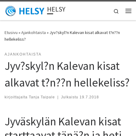
HELSY
Skip to content
Search
Vali
Etusivu
»
Ajankohtaista
»
Jyv?skyl?n Kalevan kisat alkavat t?n??n
hellekeliss?
AJANKOHTAISTA
Jyv?skyl?n Kalevan kisat
alkavat t?n??n hellekeliss?
kirjoittajalta
Tanja Taipale
|
Julkaistu
19.7.2018
Jyväskylän Kalevan kisat
starttaavat tänä?n ja heti