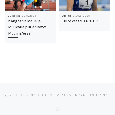
Julkaistu
29.5.2024
Julkaistu
16.9.2025
Kangasniemelle ja
Tuloskatsaus 6.9-15.9
Muukalle piiriennätys
Myyrm?ess?
Artikkelien navigointi
Edellinen
ALLE 18-VUOTIAIDEN EM-KISAT K?YNTIIN GY?RISS? TORSTAINA
ARTIKKELISIVULLE