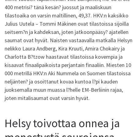
400 metrisi? tänä kesän? juossut ja maaliskuun
tilastoaika on varsin maltillinen, 49,37. HKV:n kaksikko
Julius Uutela – Tommi Mäkinen ovat tilastoissa sijoilla
seitsem?n ja kahdeksan, joten jatkoonpääsy? ajatellen
saumat ovat hyvät. Naisten vastaavalla matkalla Helsyn
nelikko Laura Andberg, Kira Kruuti, Amira Chokairy ja
Charlotta B?tzow haastavat tilastoissa kovempia ja
kisaavat finaalipaikoista perjantain finaaliin. Miesten 10
000 metrillä HKV:n Aki Nummela on Suomen tilastoissa
neljänten? ja osoittanut kovaa kuntoa l?pi kauden
juoksemalla muun muassa l?helle EM-Berliinin rajaa,
joten mitalisaumat ovat varsin hyvät.
Helsy toivottaa onnea ja