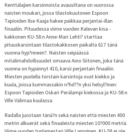
Kenttälajien karsinnoista avausiltana on vuorossa
naisten moukari, jossa tilastokuutonen Espoon
Tapioiden Ilse Kaaja hakee paikkaa perjantai-illan
finaaliin. Pituudessa viime vuoden Kalevan kisa -
kakkonen KU-58:n Anne-Mari Lehti? starttaa
pituuskarsintaan tilastokakkosen paikalta 617 tänä
vuonna hyp?nneen?. Naisten seipäässä
mitalimahdollisuudet omaava Aino Siitonen, joka tänä
vuonna on hypännyt 410, karsii perjantain finaaliin.
Miesten puolella torstain karsintoja ovat kiekko ja
kuula, joissa kummassakin n?hd??n yksi helsyl?inen:
Espoon Tapioiden Oskari Perälampi kiekossa ja KU-58:n
Ville Välimaa kuulassa.
Radalla juostaan tänä?n sekä naisten että miesten 400
metrin alkuerät sekä finaaleista miesten 10?000 metriä.
Viime vuoden tuplamestari Ville Lampinen, KU-58 ei ole