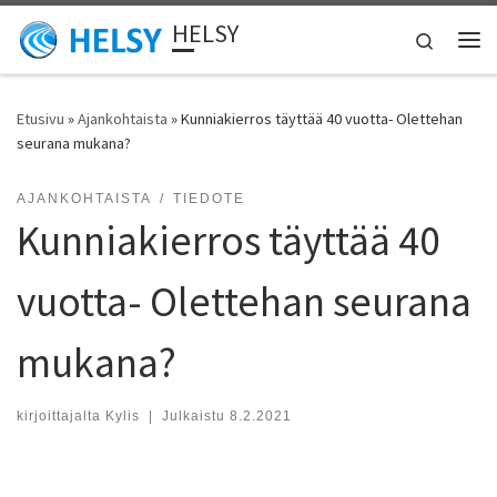
HELSY
Skip to content
Search
Vali
Etusivu
»
Ajankohtaista
»
Kunniakierros täyttää 40 vuotta- Olettehan
seurana mukana?
AJANKOHTAISTA
TIEDOTE
Kunniakierros täyttää 40
vuotta- Olettehan seurana
mukana?
kirjoittajalta
Kylis
|
Julkaistu
8.2.2021