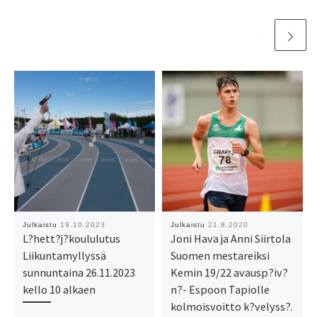
Julkaistu
19.10.2023
Julkaistu
21.8.2020
L?hett?j?koululutus
Joni Hava ja Anni Siirtola
Liikuntamyllyssä
Suomen mestareiksi
sunnuntaina 26.11.2023
Kemin 19/22 avausp?iv?
kello 10 alkaen
n?- Espoon Tapiolle
kolmoisvoitto k?velyss?.