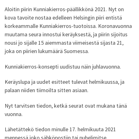
Aloitin piirin Kunniakierros-päällikkönä 2021. Nyt on
kova tavoite nostaa edelleen Helsingin piiri entistä
korkeammalle Kunniakierros-tuotoissa. Koronavuonna
muutama seura innostui keräyksestä, ja piirin sijoitus
nousi jo sijalle 15 aiemmasta viimeisestä sijasta 21,
joka on piirien lukumäärä Suomessa.
Kunniakierros-konsepti uudistuu näin juhlavuonna.
Keräyslupa ja uudet esitteet tulevat helmikuussa, ja
palaan niiden tiimoilta sitten asiaan.
Nyt tarvitsen tiedon, ketkä seurat ovat mukana tänä
vuonna.
Lähetättekö tiedon minulle 17. helmikuuta 2021
mennessä joko sähköpostiin tai puhelimitse.