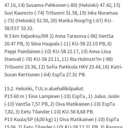
47.16, 14) Susanna Pehkonen (-80) (Helsinki) 47.42, 15)
Suvi Kaunisto (-74) TriSuomi 51.58, 19) Inka Noramaa
(-75) (Helsinki) 52.50, 20) Marika Roop?rg (-67) KU-
58/EST 53.32.
N 5 km tiejuoksu/RR 2) Anna Tarasova (-06) VantSa
20.47 PB, 5) Siina Haapala (-11) KU-58 22.10 PB, 6)
Peppi Painilainen (-10) KU-58 22.17, 10) Anna-Liisa
Stenvall (-78) KU-58 23.11, 11) Ria Holmstr?m (-98)
TriSuomi 23.36, 12) Sofia Parkkola HKV 23.44, 16) Katri-
Susan Kerttunen (-64) EspTa 27.31 PB.
15.2. Helsinki, TUL:n aluehallikilpailut:
P15 60 m ) Eino Lampinen (-10) EspTa , 1) Julius Juslin
(-10) VantSa 7,57 PB, 2) Oiva Matikainen (-10) EspTa
7,82, 3) Eetu Tilander (-10) KU-58 8,68 PB.
P15 Kuula/SP (4,00 kg) 1) Oiva Matikainen (-10) EspTa
15,06, 2) Eetu Tilander (-10) KU-58 12,21 PB, 3) Rasmus