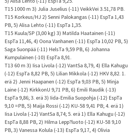
5) Alisa Lehto (-11) EspTa 9,25.
T15 1000 m 3) Julia Juselius (-11) VeikkVei 3.51,78 PB.
T15 Korkeus/HJ 2) Senni Palokangas (-11) EspTa 1,43
PB, 5) Alisa Lehto (-11) EspTa 1,35.
T15 Kuula/SP (3,00 kg) 3) Matilda Haatainen (-11)
EspTa 11,46, 4) Oona Vanhanen (-11) EspTa 10,02 PB, 5)
Saga Suonpää (-11) HelsTa 9,59 PB, 6) Johanna
Kumpulainen (-10) EspTa 8,91.
T13 60 m 3) Iisa Livola (-12) VantSa 8,79, 4) Ella Kahugu
(-12) EspTa 8,82 PB, 5) Lilian Mikkola (-12) HKV 8,82. 1.
erä 2) Jenni Haapanen (-12) EspTa 9,03 PB, 5) Minja
Laine (-12) KirkkonU 9,71 PB, 6) Emili Raudik (-13)
EspTa 9,86; 3. erä 3) Iida-Emilia Suopohja (-12) EspTa
9,10 =PB, 5) Maija Rossi (-12) KU-58 9,41 PB; 4. erä 1)
Iisa Livola (-12) VantSa 8,74; 5. erä 1) Ella Kahugu (-12)
EspTa 8,88 PB, 2) Hilma Lepp?luoto (-12) KU-58 9,10
PB, 3) Vanessa Kolula (-13) EspTa 9,17, 4) Olivia