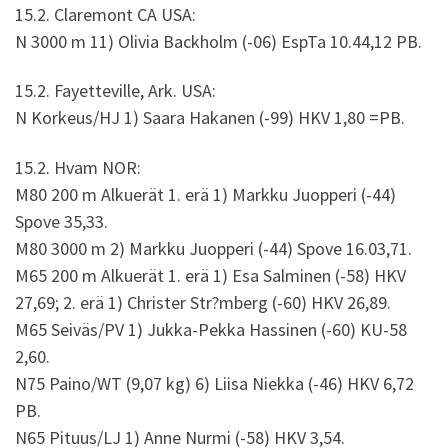
15.2. Claremont CA USA:
N 3000 m 11) Olivia Backholm (-06) EspTa 10.44,12 PB.
15.2. Fayetteville, Ark. USA:
N Korkeus/HJ 1) Saara Hakanen (-99) HKV 1,80 =PB.
15.2. Hvam NOR:
M80 200 m Alkuerät 1. erä 1) Markku Juopperi (-44)
Spove 35,33.
M80 3000 m 2) Markku Juopperi (-44) Spove 16.03,71.
M65 200 m Alkuerät 1. erä 1) Esa Salminen (-58) HKV
27,69; 2. erä 1) Christer Str?mberg (-60) HKV 26,89.
M65 Seiväs/PV 1) Jukka-Pekka Hassinen (-60) KU-58
2,60.
N75 Paino/WT (9,07 kg) 6) Liisa Niekka (-46) HKV 6,72
PB.
N65 Pituus/LJ 1) Anne Nurmi (-58) HKV 3,54.