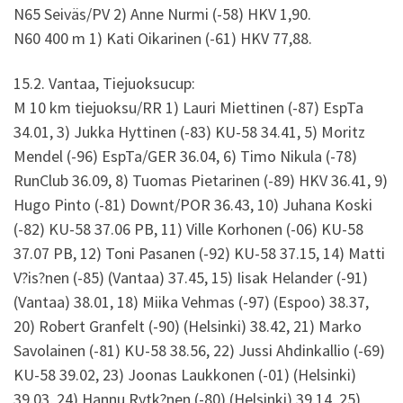
N65 Seiväs/PV 2) Anne Nurmi (-58) HKV 1,90.
N60 400 m 1) Kati Oikarinen (-61) HKV 77,88.
15.2. Vantaa, Tiejuoksucup:
M 10 km tiejuoksu/RR 1) Lauri Miettinen (-87) EspTa
34.01, 3) Jukka Hyttinen (-83) KU-58 34.41, 5) Moritz
Mendel (-96) EspTa/GER 36.04, 6) Timo Nikula (-78)
RunClub 36.09, 8) Tuomas Pietarinen (-89) HKV 36.41, 9)
Hugo Pinto (-81) Downt/POR 36.43, 10) Juhana Koski
(-82) KU-58 37.06 PB, 11) Ville Korhonen (-06) KU-58
37.07 PB, 12) Toni Pasanen (-92) KU-58 37.15, 14) Matti
V?is?nen (-85) (Vantaa) 37.45, 15) Iisak Helander (-91)
(Vantaa) 38.01, 18) Miika Vehmas (-97) (Espoo) 38.37,
20) Robert Granfelt (-90) (Helsinki) 38.42, 21) Marko
Savolainen (-81) KU-58 38.56, 22) Jussi Ahdinkallio (-69)
KU-58 39.02, 23) Joonas Laukkonen (-01) (Helsinki)
39.03, 24) Hannu Rytk?nen (-80) (Helsinki) 39.14, 25)