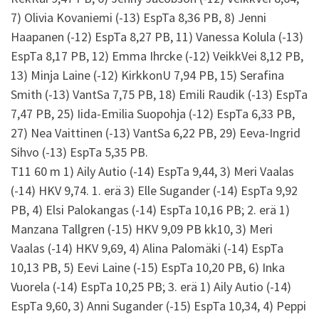
7) Olivia Kovaniemi (-13) EspTa 8,36 PB, 8) Jenni
Haapanen (-12) EspTa 8,27 PB, 11) Vanessa Kolula (-13)
EspTa 8,17 PB, 12) Emma Ihrcke (-12) VeikkVei 8,12 PB,
13) Minja Laine (-12) KirkkonU 7,94 PB, 15) Serafina
Smith (-13) VantSa 7,75 PB, 18) Emili Raudik (-13) EspTa
7,47 PB, 25) Iida-Emilia Suopohja (-12) EspTa 6,33 PB,
27) Nea Vaittinen (-13) VantSa 6,22 PB, 29) Eeva-Ingrid
Sihvo (-13) EspTa 5,35 PB.
T11 60 m 1) Aily Autio (-14) EspTa 9,44, 3) Meri Vaalas
(-14) HKV 9,74. 1. erä 3) Elle Sugander (-14) EspTa 9,92
PB, 4) Elsi Palokangas (-14) EspTa 10,16 PB; 2. erä 1)
Manzana Tallgren (-15) HKV 9,09 PB kk10, 3) Meri
Vaalas (-14) HKV 9,69, 4) Alina Palomäki (-14) EspTa
10,13 PB, 5) Eevi Laine (-15) EspTa 10,20 PB, 6) Inka
Vuorela (-14) EspTa 10,25 PB; 3. erä 1) Aily Autio (-14)
EspTa 9,60, 3) Anni Sugander (-15) EspTa 10,34, 4) Peppi