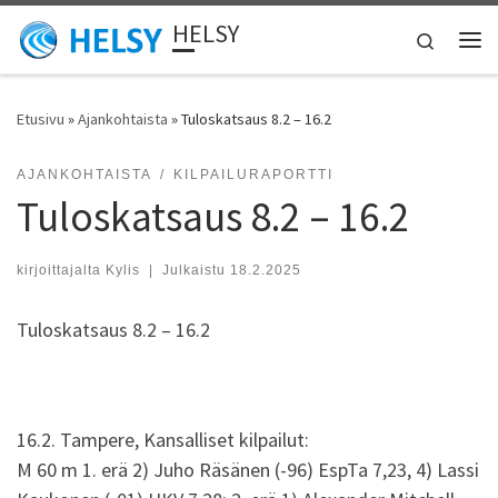
HELSY
Skip to content
Search
Vali
Etusivu
»
Ajankohtaista
»
Tuloskatsaus 8.2 – 16.2
AJANKOHTAISTA
KILPAILURAPORTTI
Tuloskatsaus 8.2 – 16.2
kirjoittajalta
Kylis
|
Julkaistu
18.2.2025
Tuloskatsaus 8.2 – 16.2
16.2. Tampere, Kansalliset kilpailut:
M 60 m 1. erä 2) Juho Räsänen (-96) EspTa 7,23, 4) Lassi