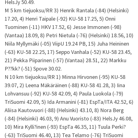
HelsJy 50.49.
M 5 km tiejuoksu/RR 3) Henrik Rantala (-84) (Helsinki)
17.20, 4) Henri Taipale (-92) KU-58 17.25, 5) Onni
Tuominen (-11) HKV 17.52, 6) Jesse Immonen (-98)
(Vantaa) 18.09, 8) Petri Nietula (-76) (Helsinki) 18.56, 10)
Niila Myllymäki (-05) ViipU 19.24 PB, 15) Juha Heininen
(-63) KU-58 22.25, 17) Seppo Vanhala (-52) KU-58 23.45,
21) Pekka Piiparinen (-57) (Vantaa) 28.51, 22) Markku
P??kk? (-51) Spove 30.02.
N 10 km tiejuoksu/RR 1) Minna Hirvonen (-95) KU-58
39.07, 2) Leena Mäkäräinen (-88) KU-58 41.28, 3) Iina
Lohvansuu (-92) KU-58 42.09, 4) Paula Luokola (-79)
TriSuomi 42.09, 5) Ida Armanini (-81) EspTa/ITA 42.52, 6)
Aliisa Kautovuori (-88) (Helsinki) 43.10, 8) Nora Berg
(-84) (Helsinki) 46.03, 9) Anu Vuoristo (-83) HelsJy 46.08,
10) Mira Kylli?inen (-93) EspTa 46.35, 11) Tuula Perki?
(-63) TriSuomi 46.40, 13) Tea Telamo (-76) TriSuomi