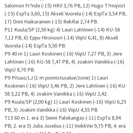
Salomon Fr?nde (-15) HKV 3,76 PB, 12) Hugo T?rnqvist
(-15) EspTa 3,60, 15) Akseli Vuorela (-14) EspTa 3,54 PB,
17) Onni Haikarainen (-15) RekRai 2,74 PB.
P11 Kuula/SP (2,50 kg) 4) Lauri Lahtinen (-14) KU-58
7,12 PB, 6) Eppu Hirsivuori (-14) ViipU 6,41, 8) Akseli
Vuorela (-14) EspTa 5,50 PB.
P9 40 m 1) Lauri Koskinen (-16) ViipU 7,27 PB, 3) Jere
Lahtinen (-16) KU-58 7,47 PB, 4) Joakim Vainikka (-16)
ViipU 8,70 PB.
P9 Pituus/LJ (1 m ponnistusalue/zone) 1) Lauri
Koskinen (-16) ViipU 3,46 PB, 2) Jere Lahtinen (-16) KU-
58 3,22 PB, 4) Joakim Vainikka (-16) ViipU 2,42.
P9 Kuula/SP (2,00 kg) 1) Lauri Koskinen (-16) ViipU 6,25
PB, 3) Joakim Vainikka (-16) ViipU 4,55 PB.
T15 60 m 1. erä 3) Senni Palokangas (-11) EspTa 8,94
PB; 2. erä 5) Julia Juselius (-11) VeikkVei 9,75 PB; 4. erä