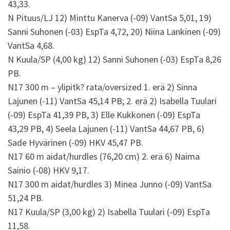
43,33.
N Pituus/LJ 12) Minttu Kanerva (-09) VantSa 5,01, 19)
Sanni Suhonen (-03) EspTa 4,72, 20) Niina Lankinen (-09)
VantSa 4,68.
N Kuula/SP (4,00 kg) 12) Sanni Suhonen (-03) EspTa 8,26
PB.
N17 300 m – ylipitk? rata/oversized 1. erä 2) Sinna
Lajunen (-11) VantSa 45,14 PB; 2. erä 2) Isabella Tuulari
(-09) EspTa 41,39 PB, 3) Elle Kukkonen (-09) EspTa
43,29 PB, 4) Seela Lajunen (-11) VantSa 44,67 PB, 6)
Sade Hyvärinen (-09) HKV 45,47 PB.
N17 60 m aidat/hurdles (76,20 cm) 2. erä 6) Naima
Sainio (-08) HKV 9,17.
N17 300 m aidat/hurdles 3) Minea Junno (-09) VantSa
51,24 PB.
N17 Kuula/SP (3,00 kg) 2) Isabella Tuulari (-09) EspTa
11,58.