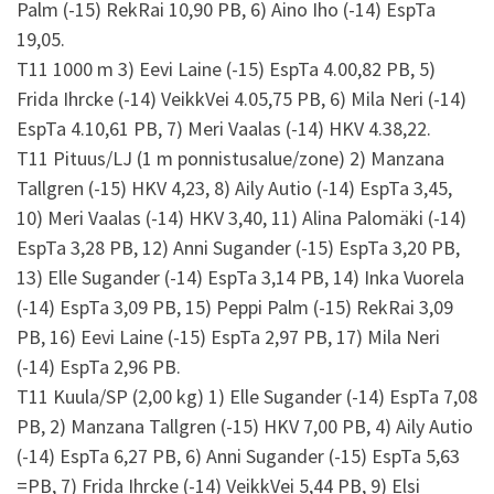
Palm (-15) RekRai 10,90 PB, 6) Aino Iho (-14) EspTa
19,05.
T11 1000 m 3) Eevi Laine (-15) EspTa 4.00,82 PB, 5)
Frida Ihrcke (-14) VeikkVei 4.05,75 PB, 6) Mila Neri (-14)
EspTa 4.10,61 PB, 7) Meri Vaalas (-14) HKV 4.38,22.
T11 Pituus/LJ (1 m ponnistusalue/zone) 2) Manzana
Tallgren (-15) HKV 4,23, 8) Aily Autio (-14) EspTa 3,45,
10) Meri Vaalas (-14) HKV 3,40, 11) Alina Palomäki (-14)
EspTa 3,28 PB, 12) Anni Sugander (-15) EspTa 3,20 PB,
13) Elle Sugander (-14) EspTa 3,14 PB, 14) Inka Vuorela
(-14) EspTa 3,09 PB, 15) Peppi Palm (-15) RekRai 3,09
PB, 16) Eevi Laine (-15) EspTa 2,97 PB, 17) Mila Neri
(-14) EspTa 2,96 PB.
T11 Kuula/SP (2,00 kg) 1) Elle Sugander (-14) EspTa 7,08
PB, 2) Manzana Tallgren (-15) HKV 7,00 PB, 4) Aily Autio
(-14) EspTa 6,27 PB, 6) Anni Sugander (-15) EspTa 5,63
=PB, 7) Frida Ihrcke (-14) VeikkVei 5,44 PB, 9) Elsi