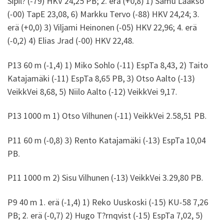
Sipil? (-79) HKV 24,25 PB; 2. erä (+0,8) 1) Samu Laakso
(-00) TapE 23,08, 6) Markku Tervo (-88) HKV 24,24; 3.
erä (+0,0) 3) Viljami Heinonen (-05) HKV 22,96; 4. erä
(-0,2) 4) Elias Jrad (-00) HKV 22,48.
P13 60 m (-1,4) 1) Miko Sohlo (-11) EspTa 8,43, 2) Taito
Katajamäki (-11) EspTa 8,65 PB, 3) Otso Aalto (-13)
VeikkVei 8,68, 5) Niilo Aalto (-12) VeikkVei 9,17.
P13 1000 m 1) Otso Vilhunen (-11) VeikkVei 2.58,51 PB.
P11 60 m (-0,8) 3) Rento Katajamäki (-13) EspTa 10,04
PB.
P11 1000 m 2) Sisu Vilhunen (-13) VeikkVei 3.29,80 PB.
P9 40 m 1. erä (-1,4) 1) Reko Uuskoski (-15) KU-58 7,26
PB; 2. erä (-0,7) 2) Hugo T?rnqvist (-15) EspTa 7,02, 5)