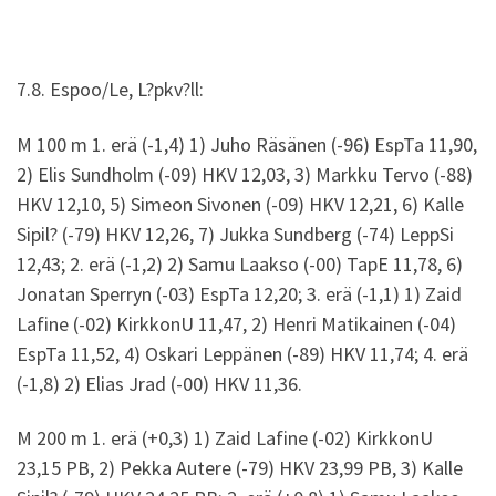
7.8. Espoo/Le, L?pkv?ll:
M 100 m 1. erä (-1,4) 1) Juho Räsänen (-96) EspTa 11,90,
2) Elis Sundholm (-09) HKV 12,03, 3) Markku Tervo (-88)
HKV 12,10, 5) Simeon Sivonen (-09) HKV 12,21, 6) Kalle
Sipil? (-79) HKV 12,26, 7) Jukka Sundberg (-74) LeppSi
12,43; 2. erä (-1,2) 2) Samu Laakso (-00) TapE 11,78, 6)
Jonatan Sperryn (-03) EspTa 12,20; 3. erä (-1,1) 1) Zaid
Lafine (-02) KirkkonU 11,47, 2) Henri Matikainen (-04)
EspTa 11,52, 4) Oskari Leppänen (-89) HKV 11,74; 4. erä
(-1,8) 2) Elias Jrad (-00) HKV 11,36.
M 200 m 1. erä (+0,3) 1) Zaid Lafine (-02) KirkkonU
23,15 PB, 2) Pekka Autere (-79) HKV 23,99 PB, 3) Kalle