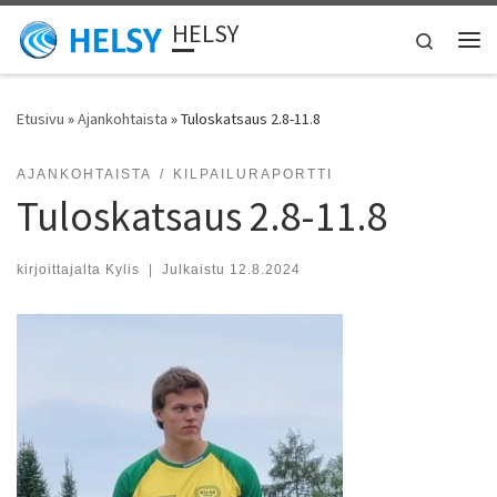
HELSY
Skip to content
Search
Vali
Etusivu
»
Ajankohtaista
»
Tuloskatsaus 2.8-11.8
AJANKOHTAISTA
KILPAILURAPORTTI
Tuloskatsaus 2.8-11.8
kirjoittajalta
Kylis
|
Julkaistu
12.8.2024