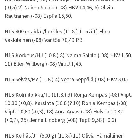
(-0,5) 2) Naima Sainio (-08) HKV 14,46, 6) Olivia
Rautiainen (-08) EspTa 15,50.
N16 400 m aidat/hurdles (11.8.) 1. erä 1) Elina
Vakkilainen (-08) VantSa 70,49 PB.
N16 Korkeus/HJ (10.8.) 8) Naima Sainio (-08) HKV 1,50,
11) Ellen Willberg (-08) ViipU 1,45.
N16 Seiväs/PV (11.8.) 4) Veera Seppälä (-08) HKV 3,05.
N16 Kolmiloikka/TJ (11.8.) 9) Ronja Kempas (-08) ViipU
10,80 (+0,8). Karsinta (10.8.)? 10) Ronja Kempas (-08)
ViipU 10,60 (-0,3), 18) Aura Arvas (-08) HelsTa 10,37
(+0,7), 25) Jenna Lindberg (-08) TapE 9,56 (+0,6).
N16 Keihäs/JT (500 g) (11.8.) 11) Olivia Hämäläinen