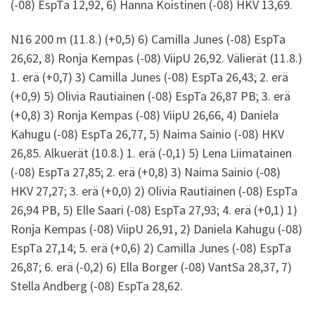
(-08) EspTa 12,92, 6) Hanna Koistinen (-08) HKV 13,69.
N16 200 m (11.8.) (+0,5) 6) Camilla Junes (-08) EspTa
26,62, 8) Ronja Kempas (-08) ViipU 26,92. Välierät (11.8.)
1. erä (+0,7) 3) Camilla Junes (-08) EspTa 26,43; 2. erä
(+0,9) 5) Olivia Rautiainen (-08) EspTa 26,87 PB; 3. erä
(+0,8) 3) Ronja Kempas (-08) ViipU 26,66, 4) Daniela
Kahugu (-08) EspTa 26,77, 5) Naima Sainio (-08) HKV
26,85. Alkuerät (10.8.) 1. erä (-0,1) 5) Lena Liimatainen
(-08) EspTa 27,85; 2. erä (+0,8) 3) Naima Sainio (-08)
HKV 27,27; 3. erä (+0,0) 2) Olivia Rautiainen (-08) EspTa
26,94 PB, 5) Elle Saari (-08) EspTa 27,93; 4. erä (+0,1) 1)
Ronja Kempas (-08) ViipU 26,91, 2) Daniela Kahugu (-08)
EspTa 27,14; 5. erä (+0,6) 2) Camilla Junes (-08) EspTa
26,87; 6. erä (-0,2) 6) Ella Borger (-08) VantSa 28,37, 7)
Stella Andberg (-08) EspTa 28,62.