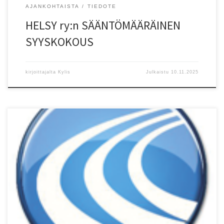
AJANKOHTAISTA
TIEDOTE
HELSY ry:n SÄÄNTÖMÄÄRÄINEN
SYYSKOKOUS
kirjoittajalta
Kylis
Julkaistu
10.11.2025
HELSY ry:n S??NT?M??R?INEN KEV?TKOKOUS Helsingin Seudun
Yleisurheilu HELSY ry:n s??ntämä?r?inen kev?tkokous pidetään
Helsingin Liikuntamyllyn koulutustilassa (alakerta), maanantaina
28.4.2025 klo 18:00 alkaen. (Hallitus kokoontuu paikalle klo 17:00).
ASIALISTA: 1 Kokouksen avaus, 2 Valitaan kokouksen
puheenjohtaja, sihteeri, kaksi p?yt?kirjan tarkastajaa ja kaksi ??nten
laskijaa, 3 Todetaan l?sn? olevat jäsenet, valtuutetut ??nioikeuden
k?ytt?j?t […]