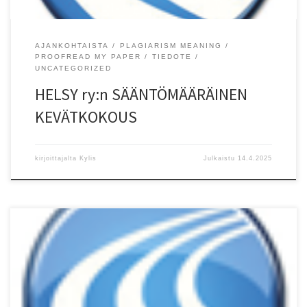
AJANKOHTAISTA
PLAGIARISM MEANING
PROOFREAD MY PAPER
TIEDOTE
UNCATEGORIZED
HELSY ry:n SÄÄNTÖMÄÄRÄINEN
KEVÄTKOKOUS
kirjoittajalta
Kylis
Julkaistu
14.4.2025
– 3.5. PM/AM-kisat Espoossa k?vell??n radalla, ei maantiell? –
muutokset jo kilpailukalenterissa – 28.?30.7. 14-19 AM-kisat j?
rjestet??n kolmip?iv?isin? Kuusankoskella – p?ivittyy