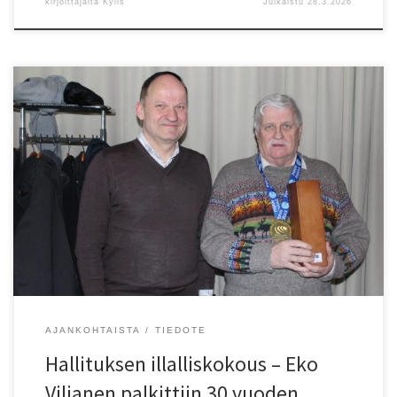
kirjoittajalta
Kylis
Julkaistu
28.3.2026
Piirin uusi ja vanha hallitus kokoontui järjestäytymiskokoukseen
Lasipalatsissa. Kokouksen lopuksi palkittiin Leppävaaran Sisun Eko
Viljanen 30 vuoden hallitustyöskentelystä, joka on piirin historian
pisin ura. Palkinnon ojensi piirin puheenjohtajana vuodesta 2017
edelleen jatkava Esko Kuha. Onnittelut Eko ja nähdään kentillä ja
kilpailuissa edelleen! Hallituksessa tapahtui vain yksi muutos. Ekon
tilalle […]
AJANKOHTAISTA
TIEDOTE
Hallituksen illalliskokous – Eko
Viljanen palkittiin 30 vuoden