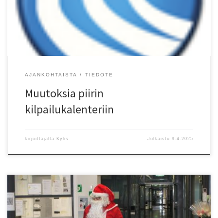
kilpailukalenteriin lähiaikoina Helsyn kilpailukalenteri 2025
AJANKOHTAISTA
TIEDOTE
Muutoksia piirin
kilpailukalenteriin
kirjoittajalta
Kylis
Julkaistu
9.4.2025