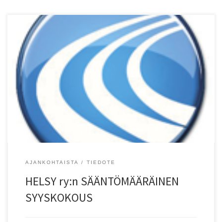
Helsingin Seudun Yleisurheilu HELSY ry:n s??ntämä?r?inen
syyskokous pidetään Helsingin Liikuntamyllyn koulutustilassa
(alakerta), keskiviikkona 27.11.2024 klo 19:00 alkaen. ASIALISTA: 1
Kokouksen avaus, 2 Valitaan kokouksen puheenjohtaja, sihteeri,
kaksi p?yt?kirjan tarkastajaa ja kaksi ??nten laskijaa, 3 Todetaan l?
sn? olevat jäsenet, valtuutetut ??nioikeuden k?ytt?j?t ja ??nim??r?t,
4 Todetaan kokouksen laillisuus ja päät?svaltaisuus, 5 […]
AJANKOHTAISTA
TIEDOTE
HELSY ry:n SÄÄNTÖMÄÄRÄINEN
SYYSKOKOUS