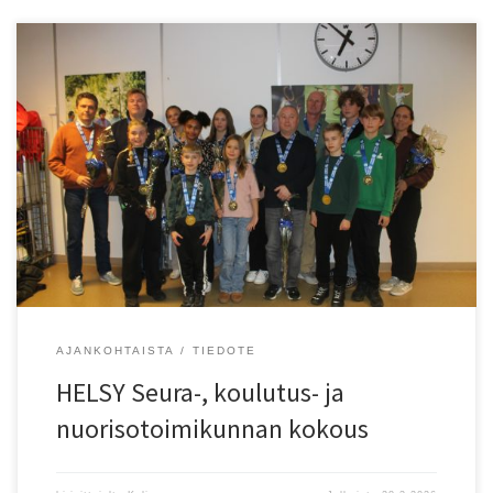
Aika: Keskiviikko 8.4.2026 17:30-19:30 Paikka: Liikuntamyllyn
koulutustila Toimikunta: Maarit Ovaska, HKV, puheenjohtaja; Piia
Hannukainen HeTa; Heikki Mäkinen, KU-58; Marja Toikka, TapE ja
Juha Kylänpää sihteeri. Kokous on avoin kaikille seurojen
edustajille Aiheet: Leiritys Tulevat Tähdet Ohjaaja- ja
tuomarikoulutus Seurojen organisointi Terveuloa!
AJANKOHTAISTA
TIEDOTE
HELSY Seura-, koulutus- ja
nuorisotoimikunnan kokous