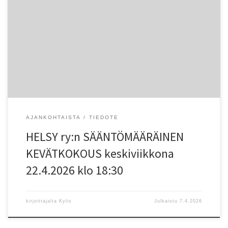
Helsingin Seudun Yleisurheilu HELSY ry:n sääntömääräinen
kevätkokous pidetään Helsingin Liikuntamyllyn koulutustilassa
(alakerta), keskiviikkona 22.4.2026 klo 18:30 alkaen. (Hallitus
kokoontuu paikalle klo 17:30). ASIALISTA: Kokouksen avaus Valitaan
kokouksen puheenjohtaja, sihteeri, kaksi pöytäkirjan tarkastajaa ja
kaksi äänten laskijaa, Todetaan läsnä olevat jäsenet, valtuutetut
äänioikeuden käyttäjät ja äänimäärät, […]
AJANKOHTAISTA
TIEDOTE
HELSY ry:n SÄÄNTÖMÄÄRÄINEN
KEVÄTKOKOUS keskiviikkona
22.4.2026 klo 18:30
kirjoittajalta
Kylis
Julkaistu
7.4.2026