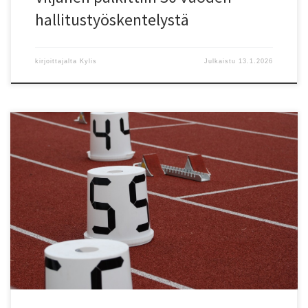
hallitustyöskentelystä
kirjoittajalta
Kylis
Julkaistu
13.1.2026
HELSY ry:n SÄÄNTÖMÄÄRÄINEN SYYSKOKOUS Helsingin Seudun
Yleisurheilu HELSY ry:n sääntömääräinen syyskokous pidetään
Helsingin Liikuntamyllyn koulutustilassa (alakerta), tiistaina
25.11.2025 klo 19:00 alkaen. Ennen kokousta klo 18:15 alkaen
palkitaan HELSY ry:n piirin parhaat urheilijat ja heidän
valmentajansa 2025, sekä Tulevat tähdet -monipuolisuuskilpailussa
menestyneet. Ohessa valtakirja, joka pitää palauttaa
syyskokouksessa tai […]