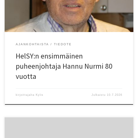
Yleisurheilu toimi lajiliiton, Suomen Urheiluliitto r.y (SUL),
alaisuudessa taloudellisesti itsenäisesti […]
AJANKOHTAISTA
TIEDOTE
HelSY:n ensimmäinen
puheenjohtaja Hannu Nurmi 80
vuotta
kirjoittajalta
Kylis
Julkaistu
10.7.2026
Kokouskutsu HELSY ry:n SÄÄNTÖMÄÄRÄINEN KEVÄTKOKOUS