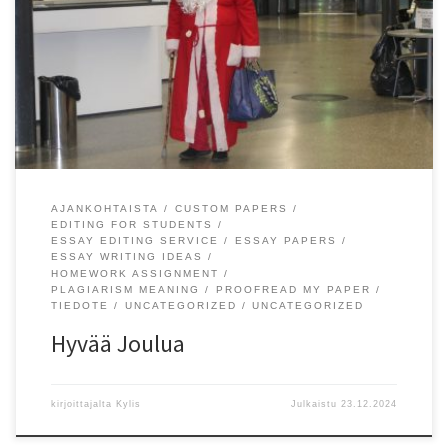
Hyvä? Joulua piirin kaikille urheilijoille ja toimijoille.
AJANKOHTAISTA
CUSTOM PAPERS
EDITING FOR STUDENTS
ESSAY EDITING SERVICE
ESSAY PAPERS
ESSAY WRITING IDEAS
HOMEWORK ASSIGNMENT
PLAGIARISM MEANING
PROOFREAD MY PAPER
TIEDOTE
UNCATEGORIZED
UNCATEGORIZED
Hyvää Joulua
kirjoittajalta
Kylis
Julkaistu
23.12.2024