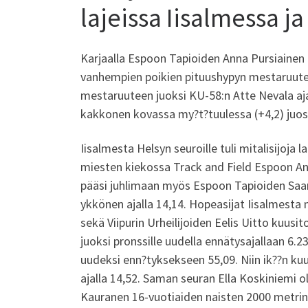
lajeissa Iisalmessa j
Karjaalla Espoon Tapioiden Anna Pursiainen p
vanhempien poikien pituushypyn mestaruutee
mestaruuteen juoksi KU-58:n Atte Nevala aja
kakkonen kovassa my?t?tuulessa (+4,2) juostu
Iisalmesta Helsyn seuroille tuli mitalisijoja
miesten kiekossa Track and Field Espoon Ant
pääsi juhlimaan myös Espoon Tapioiden Saara
ykkönen ajalla 14,14. Hopeasijat Iisalmest
sekä Viipurin Urheilijoiden Eelis Uitto kuus
juoksi pronssille uudella ennätysajallaan 6
uudeksi enn?tyksekseen 55,09. Niin ik??n kuu
ajalla 14,52. Saman seuran Ella Koskiniemi ol
Kauranen 16-vuotiaiden naisten 2000 metrin e