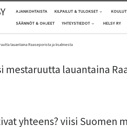
SY
AJANKOHTAISTA
KILPAILUT & TULOKSET
KOULUT
SÄÄNNÖT & OHJEET
YHTEYSTIEDOT
HELSY RY
ruutta lauantaina Raaseporista ja Iisalmesta
si mestaruutta lauantaina Ra
tivat yhteens? viisi Suomen 