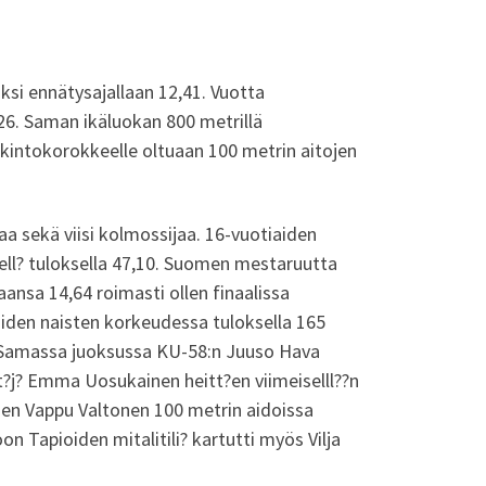
ksi ennätysajallaan 12,41. Vuotta
26. Saman ikäluokan 800 metrillä
lkintokorokkeelle oltuaan 100 metrin aitojen
jaa sekä viisi kolmossijaa. 16-vuotiaiden
eell? tuloksella 47,10. Suomen mestaruutta
ansa 14,64 roimasti ollen finaalissa
iden naisten korkeudessa tuloksella 165
09. Samassa juoksussa KU-58:n Juuso Hava
t?j? Emma Uosukainen heitt?en viimeiselll??n
iden Vappu Valtonen 100 metrin aidoissa
on Tapioiden mitalitili? kartutti myös Vilja