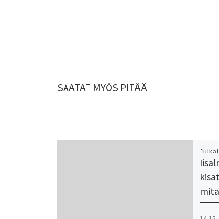
SAATAT MYÖS PITÄÄ
Julka
Iisa
kisa
mita
14-15 