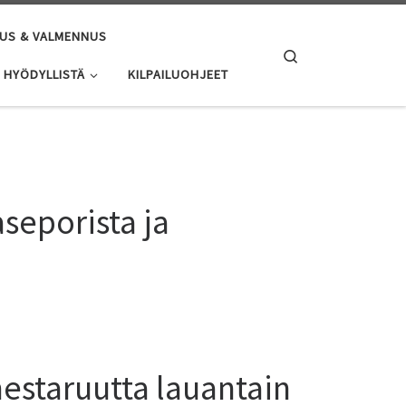
US & VALMENNUS
Search
HYÖDYLLISTÄ
KILPAILUOHJEET
aseporista ja
mestaruutta lauantain