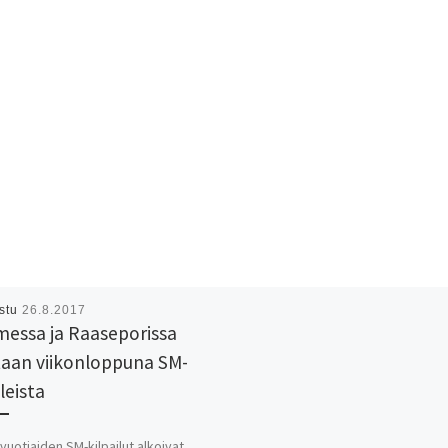
istu
26.8.2017
lmessa ja Raaseporissa
taan viikonloppuna SM-
leista
-vuotiaiden SM-kilpailut alkoivat