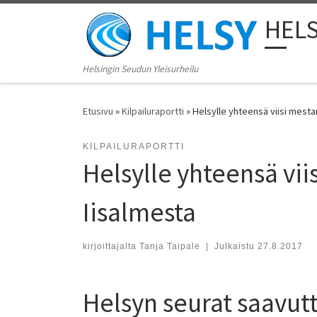
Skip to content
HEL
Helsingin Seudun Yleisurheilu
Etusivu
»
Kilpailuraportti
»
Helsylle yhteensä viisi mesta
KILPAILURAPORTTI
Helsylle yhteensä vii
Iisalmesta
kirjoittajalta
Tanja Taipale
|
Julkaistu
27.8.2017
Helsyn seurat saavut