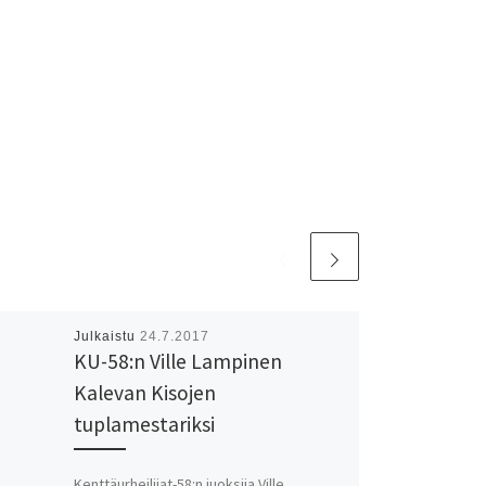
Julkaistu
24.7.2017
KU-58:n Ville Lampinen
Kalevan Kisojen
tuplamestariksi
Kenttäurheilijat-58:n juoksija Ville