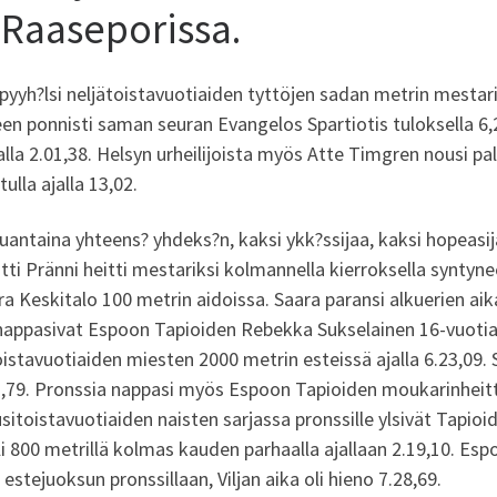
a Raaseporissa.
yyh?lsi neljätoistavuotiaiden tyttöjen sadan metrin mestari
n ponnisti saman seuran Evangelos Spartiotis tuloksella 6,
lla 2.01,38. Helsyn urheilijoista myös Atte Timgren nousi pa
lla ajalla 13,02.
 lauantaina yhteens? yhdeks?n, kaksi ykk?ssijaa, kaksi hopeasi
ti Pränni heitti mestariksi kolmannella kierroksella syntyn
 Keskitalo 100 metrin aidoissa. Saara paransi alkuerien aika
a nappasivat Espoon Tapioiden Rebekka Sukselainen 16-vuotia
itoistavuotiaiden miesten 2000 metrin esteissä ajalla 6.23,
.23,79. Pronssia nappasi myös Espoon Tapioiden moukarinheit
sitoistavuotiaiden naisten sarjassa pronssille ylsivät Tapio
i 800 metrillä kolmas kauden parhaalla ajallaan 2.19,10. Espo
stejuoksun pronssillaan, Viljan aika oli hieno 7.28,69.