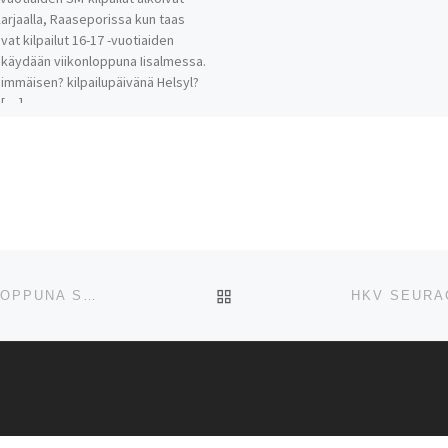
Karjaalla, Raaseporissa kun taas
vat kilpailut 16-17 -vuotiaiden
 käydään viikonloppuna Iisalmessa.
immäisen? kilpailupäivänä Helsyl?
i […]
ARTIKKELISIVULLE
IISALMESSA JA RAASEPORISSA KISATAAN VIIKONLOPPUNA SM-MITALEISTA