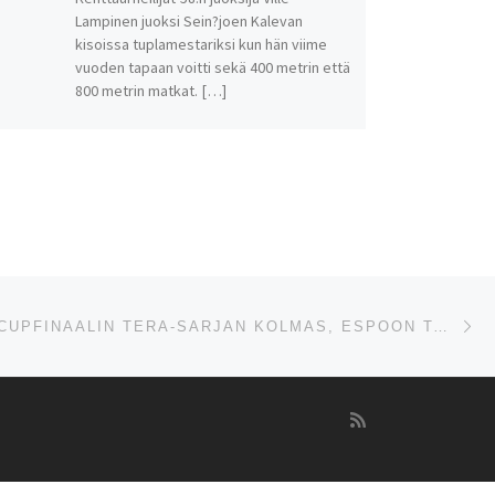
Lampinen juoksi Sein?joen Kalevan
kisoissa tuplamestariksi kun hän viime
vuoden tapaan voitti sekä 400 metrin että
800 metrin matkat. […]
Se
HKV SEURACUPFINAALIN TERA-SARJAN KOLMAS, ESPOON TAPIOT NELJÄS