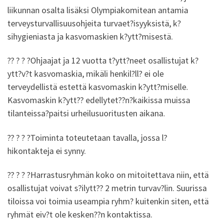
liikunnan osalta lisäksi Olympiakomitean antamia
terveysturvallisuusohjeita turvaet?isyyksistä, k?
sihygieniasta ja kasvomaskien k?ytt?misestä.
?? ? ? ?Ohjaajat ja 12 vuotta t?ytt?neet osallistujat k?
ytt?v?t kasvomaskia, mikäli henkil?ll? ei ole
terveydellistä estettä kasvomaskin k?ytt?miselle.
Kasvomaskin k?ytt?? edellytet??n?kaikissa muissa
tilanteissa?paitsi urheilusuoritusten aikana.
?? ? ? ?Toiminta toteutetaan tavalla, jossa l?
hikontakteja ei synny.
?? ? ? ?Harrastusryhmän koko on mitoitettava niin, että
osallistujat voivat s?ilytt?? 2 metrin turvav?lin. Suurissa
tiloissa voi toimia useampia ryhm? kuitenkin siten, että
ryhmät eiv?t ole kesken??n kontaktissa.