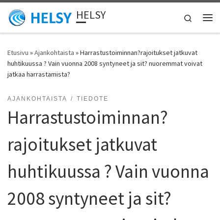
HELSY
Skip to content
Search
Vali
Etusivu
»
Ajankohtaista
»
Harrastustoiminnan?rajoitukset jatkuvat
huhtikuussa ? Vain vuonna 2008 syntyneet ja sit? nuoremmat voivat
jatkaa harrastamista?
AJANKOHTAISTA
TIEDOTE
Harrastustoiminnan?
rajoitukset jatkuvat
huhtikuussa ? Vain vuonna
2008 syntyneet ja sit?