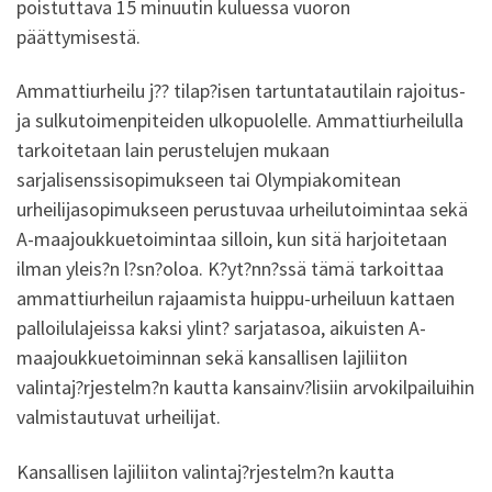
poistuttava 15 minuutin kuluessa vuoron
päättymisestä.
Ammattiurheilu j?? tilap?isen tartuntatautilain rajoitus-
ja sulkutoimenpiteiden ulkopuolelle. Ammattiurheilulla
tarkoitetaan lain perustelujen mukaan
sarjalisenssisopimukseen tai Olympiakomitean
urheilijasopimukseen perustuvaa urheilutoimintaa sekä
A-maajoukkuetoimintaa silloin, kun sitä harjoitetaan
ilman yleis?n l?sn?oloa. K?yt?nn?ssä tämä tarkoittaa
ammattiurheilun rajaamista huippu-urheiluun kattaen
palloilulajeissa kaksi ylint? sarjatasoa, aikuisten A-
maajoukkuetoiminnan sekä kansallisen lajiliiton
valintaj?rjestelm?n kautta kansainv?lisiin arvokilpailuihin
valmistautuvat urheilijat.
Kansallisen lajiliiton valintaj?rjestelm?n kautta