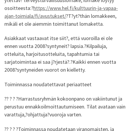
ytettäv? terveysturvallisuuslomake, lomake löytyy
osoitteesta:?
https://www.hel.fi/kulttuurin-ja-vapaa-
ajan-toimiala/fi/avustukset/
?T?yt?thän lomakkeen,
mikäli et ole aiemmin toimittanut lomaketta.
Asiakkaat vastaavat itse siit?, että vuoroilla ei ole
ennen vuotta 2008?syntyneit? lapsia.?Kilpailuja,
otteluita, harjoitusotteluita, tapahtumia tai
sarjatoimintaa ei saa j?rjestä?.?Kaikki ennen vuotta
2008?syntyneiden vuorot on kielletty.
Toiminnassa noudatettavat periaatteet
?? ? ? ?Harrastusryhmän kokoonpano on vakiintunut ja
perustuu ennakkoilmoittautumiseen. Tilat avataan vain
varattuja,?ohjattuja?vuoroja varten.
?? ? ? ?Toiminnassa noudatetaan viranomaisten, ja