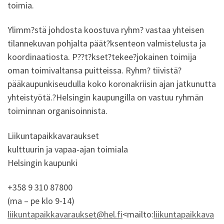
toimia.
Ylimm?stä johdosta koostuva ryhm? vastaa yhteisen
tilannekuvan pohjalta päät?ksenteon valmistelusta ja
koordinaatiosta. P??t?kset?tekee?jokainen toimija
oman toimivaltansa puitteissa. Ryhm? tiivistä?
pääkaupunkiseudulla koko koronakriisin ajan jatkunutta
yhteistyötä.?Helsingin kaupungilla on vastuu ryhmän
toiminnan organisoinnista.
Liikuntapaikkavaraukset
kulttuurin ja vapaa-ajan toimiala
Helsingin kaupunki
+358 9 310 87800
(ma – pe klo 9-14)
liikuntapaikkavaraukset@hel.fi
<mailto:
liikuntapaikkava