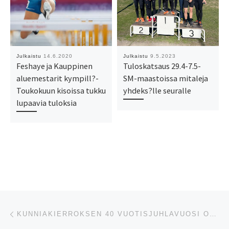
Julkaistu
14.6.2020
Julkaistu
9.5.2023
Feshaye ja Kauppinen
Tuloskatsaus 29.4-7.5-
aluemestarit kympill?-
SM-maastoissa mitaleja
Toukokuun kisoissa tukku
yhdeks?lle seuralle
lupaavia tuloksia
Artikkelien navigointi
Edellinen
KUNNIAKIERROKSEN 40 VUOTISJUHLAVUOSI ON ALKANUT!