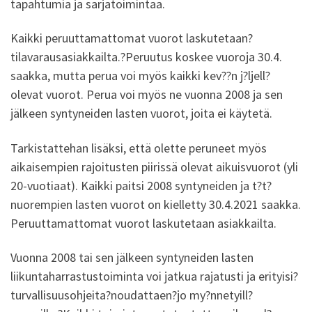
tapahtumia ja sarjatoimintaa.
Kaikki peruuttamattomat vuorot laskutetaan?
tilavarausasiakkailta.?Peruutus koskee vuoroja 30.4.
saakka, mutta perua voi myös kaikki kev??n j?ljell?
olevat vuorot. Perua voi myös ne vuonna 2008 ja sen
jälkeen syntyneiden lasten vuorot, joita ei käytetä.
Tarkistattehan lisäksi, että olette peruneet myös
aikaisempien rajoitusten piirissä olevat aikuisvuorot (yli
20-vuotiaat). Kaikki paitsi 2008 syntyneiden ja t?t?
nuorempien lasten vuorot on kielletty 30.4.2021 saakka.
Peruuttamattomat vuorot laskutetaan asiakkailta.
Vuonna 2008 tai sen jälkeen syntyneiden lasten
liikuntaharrastustoiminta voi jatkua rajatusti ja erityisi?
turvallisuusohjeita?noudattaen?jo my?nnetyill?