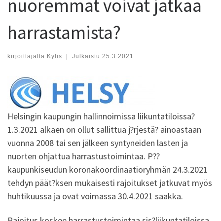
nuoremmat voivat jatkaa
harrastamista?
kirjoittajalta
Kylis
|
Julkaistu
25.3.2021
Helsingin kaupungin hallinnoimissa liikuntatiloissa?
1.3.2021 alkaen on ollut sallittua j?rjestä? ainoastaan
vuonna 2008 tai sen jälkeen syntyneiden lasten ja
nuorten ohjattua harrastustoimintaa. P??
kaupunkiseudun koronakoordinaatioryhmän 24.3.2021
tehdyn päät?ksen mukaisesti rajoitukset jatkuvat myös
huhtikuussa ja ovat voimassa 30.4.2021 saakka.
Rajoitus koskee harrastustoimintaa sis?liikuntatiloissa,