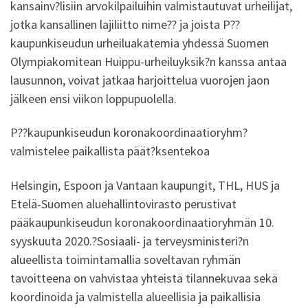
kansainv?lisiin arvokilpailuihin valmistautuvat urheilijat,
jotka kansallinen lajiliitto nime?? ja joista P??
kaupunkiseudun urheiluakatemia yhdessä Suomen
Olympiakomitean Huippu-urheiluyksik?n kanssa antaa
lausunnon, voivat jatkaa harjoittelua vuorojen jaon
jälkeen ensi viikon loppupuolella.
P??kaupunkiseudun koronakoordinaatioryhm?
valmistelee paikallista päät?ksentekoa
Helsingin, Espoon ja Vantaan kaupungit, THL, HUS ja
Etelä-Suomen aluehallintovirasto perustivat
pääkaupunkiseudun koronakoordinaatioryhmän 10.
syyskuuta 2020.?Sosiaali- ja terveysministeri?n
alueellista toimintamallia soveltavan ryhmän
tavoitteena on vahvistaa yhteistä tilannekuvaa sekä
koordinoida ja valmistella alueellisia ja paikallisia