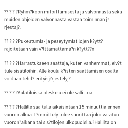
?? ? ? ?Ryhm?koon mitoittamisesta ja valvonnasta sekä
muiden ohjeiden valvonnasta vastaa toiminnan j?
rjestäj?.
?? ? ? ?Pukeutumis- ja peseytymistilojen k?ytt?
rajoitetaan vain v?lttämättämä?n k?ytt??n
?? ? ? ?Harrastukseen saattaja, kuten vanhemmat, eiv?t
tule sisätiloihin. Alle kouluik?isten saattamisen osalta
voidaan tehd? erityisj?rjestelyj?.
?? ? ? ?Aulatiloissa oleskelu ei ole sallittua
?? ? ? ?Hallille saa tulla aikaisintaan 15 minuuttia ennen
vuoron alkua. L?mmittely tulee suorittaa joko varatun
vuoron?aikana tai sis?tilojen ulkopuolella.?Hallilta on