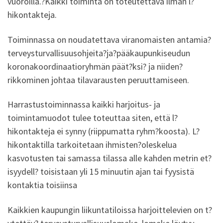
vuoroilla.?Kaikki toiminta on toteutettava ilman l?
hikontakteja.
Toiminnassa on noudatettava viranomaisten antamia?
terveysturvallisuusohjeita?ja?pääkaupunkiseudun
koronakoordinaatioryhmän päät?ksi? ja niiden?
rikkominen johtaa tilavarausten peruuttamiseen.
Harrastustoiminnassa kaikki harjoitus- ja
toimintamuodot tulee toteuttaa siten, että l?
hikontakteja ei synny (riippumatta ryhm?koosta). L?
hikontaktilla tarkoitetaan ihmisten?oleskelua
kasvotusten tai samassa tilassa alle kahden metrin et?
isyydell? toisistaan yli 15 minuutin ajan tai fyysistä
kontaktia toisiinsa
Kaikkien kaupungin liikuntatiloissa harjoittelevien on t?