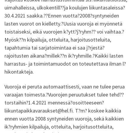
uimahalleissa, ulkokentill??ja koulujen liikuntasaleissa?
30.4.2021 saakka.??Ennen vuotta?2008?syntyneiden
lasten vuorot on kielletty.?Uusia vuoroja ei myönnetä
toistaiseksi, eikä vuorojen k?ytt?j?ryhm?? voi vaihtaa.?
Myösk??n kilpailuja, otteluita, harjoitusotteluita,
tapahtumia tai sarjatoimintaa ei saa j?rjestä?
rajoitusten aikana?millek??n ik?ryhmille.?Kaikki lasten
harrastus- ja toimintamuodot on toteutettava ilman l?
hikontakteja.
Vuoroja ei peruta automaattisesti, vaan ne tulee perua
varaajan toimesta.?Vuorojen peruutukset tulee tehd??
torstaihin?1.4.2021 mennessä?osoitteeseen?
liikuntapaikkavaraukset@hel.fi. T?m? koskee kaikkia
ennen vuotta 2008 syntyneiden vuoroja, sekä kaikkien
ik?ryhmien kilpailuja, otteluita, harjoitusotteluita,