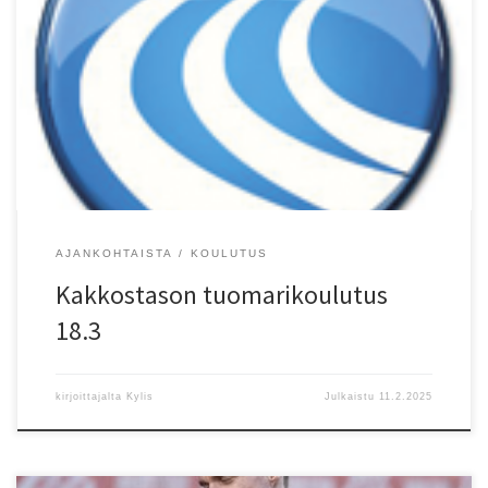
Kakkostason tuomarikoulutusta tarjolla 18.3.2025 kello 17:00
Eläintarhan Urheilukent?n kahviossa Ilmoittautuminen: Maarit
Ovaska? 050 5704310 maarit.ovaska@kolumbus.fi Tervetuloa!
AJANKOHTAISTA
KOULUTUS
Kakkostason tuomarikoulutus
18.3
kirjoittajalta
Kylis
Julkaistu
11.2.2025