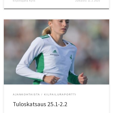
kirjoittajalta
Kylis
Julkaistu
11.2.2025
2.2. Helsinki, Helsyn junnuviestit: P15 4×200 m 1) VantSa 1.42,72
PB (Erik Korpela, Pau Linsi? I Sal?, Julius Juslin, Julius Kurppa), 2)
EspTa 1.47,38 (Miko Sohlo, Joona Malinen, Taito Katajamäki, Oiva
Matikainen), 4) HKV 2.04,05 (Roope Suoniemi, Akseli Laiho, Elmo
Laiho, Lauri Nikkilä). P15 3×600 m 1) EspTa […]
AJANKOHTAISTA
KILPAILURAPORTTI
Tuloskatsaus 25.1-2.2