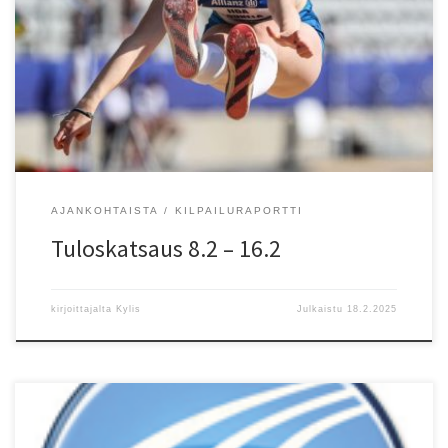
Tuloskatsaus 8.2 – 16.2 16.2. Tampere, Kansalliset kilpailut: M 60 m
1. erä 2) Juho Räsänen (-96) EspTa 7,23, 4) Lassi Kaukonen (-01)
HKV 7,28; 2. erä 1) Alexander Mitchell (-06) EspTa 7,01. Alkuerät 1.
erä 4) Lari Pelanne (-90) HKV 7,89 PB; 2. erä 2) Lassi Kaukonen (-01)
[…]
AJANKOHTAISTA
KILPAILURAPORTTI
Tuloskatsaus 8.2 – 16.2
kirjoittajalta
Kylis
Julkaistu
18.2.2025