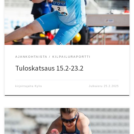
Kolmiloikka/TJ 2) Hanna Ferber (-02) VantSa 12,35 PB. 22.2.-23.2.
Kuortane, SM-hallikilpailut: M 60 m Välierät (22.2.) 1. erä 4)
Alexander Mitchell (-06) EspTa 7,03; 2. erä 6) Zaid Lafine (-02) EspTa
[…]
AJANKOHTAISTA
KILPAILURAPORTTI
Tuloskatsaus 15.2-23.2
kirjoittajalta
Kylis
Julkaistu
25.2.2025