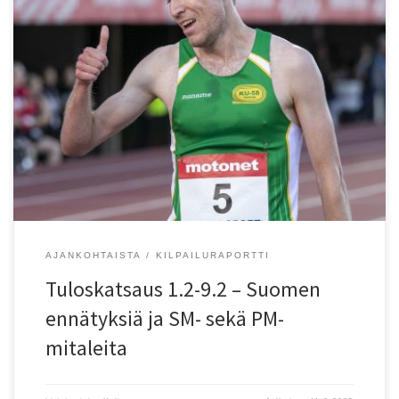
Espoossa käytiin Pohjoismaiden mestaruushallit. Piirin seurojen
urheilijat saavuttivat kaksi PM-pronssia, HKV:n Niko Viljola 800
metrillä ja KU-58:n Tuomas Kaukolahti kolmiloikassa. KU-58:n
Tuomas Heikkilä juoksi 3000 metrillä lyhyen ratojen Suomen
ennätyksen 7.51,13. Tampereella nuorten SM-hallimoniotteluissa
Suomen mestareiksi ottelivat KU-58:n Leo Rautiainen 22-vuotiaissa
ja Espoon Tapioiden Isabella Tuulari 17-vuotiaissa. Turussa Vantaan
Salamoiden […]
AJANKOHTAISTA
KILPAILURAPORTTI
Tuloskatsaus 1.2-9.2 – Suomen
ennätyksiä ja SM- sekä PM-
mitaleita