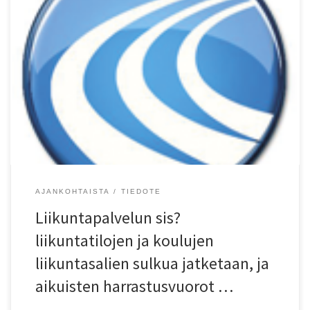
Liikuntapalvelun sis?liikuntatilojen ja koulujen liikuntasalien sulkua
jatketaan 10.1.2021 saakka, eli tilat ovat suljettuna 30.11.2020-
10.1.2021. Kaikki toiminta, myös omavalvontainen toiminta,
saleissa on kiellettyö sulun aikana. Lisäksi kaikki yli 20-vuotiaiden
harrastusvuorot talviulkokentilt? perutaan kyseisell? ajalla. Alla lista
talviulkokentistä, joilla on varattuja vuoroja. Tekonurmet T??l?n
Pallokentt? 6 Vuosaaren liikuntapuisto, Kartanon tekonurmi 2
Pirkkolan […]
AJANKOHTAISTA
TIEDOTE
Liikuntapalvelun sis?
liikuntatilojen ja koulujen
liikuntasalien sulkua jatketaan, ja
aikuisten harrastusvuorot …