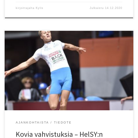
kirjoittajalta
Kylis
Julkaistu
14.12.2020
Viipurin Urheilijat sai kolme kovatasoista vahvistusta. Pituushypyn
2016 EM-vitonen Kristian B?ck vaihtoi Vasa IS:n v?rit VU:n
punamustavalkoisiin. Esbo IF:stä Viipurin Urheilijoihin vaihtoivat
Tuukka Huuskola ja Roope Saarinen. Merkitt?vi? vahvistuksia
molemmat, Huuskola on 150 metrin Suomen ennätyksen omistaja
ja Roope Saarinen on voittanut mm. 200 metriä Kalevan Kisoissa.
Helsingin Kisa-Veikkoihin tui […]
AJANKOHTAISTA
TIEDOTE
Kovia vahvistuksia – HelSY:n