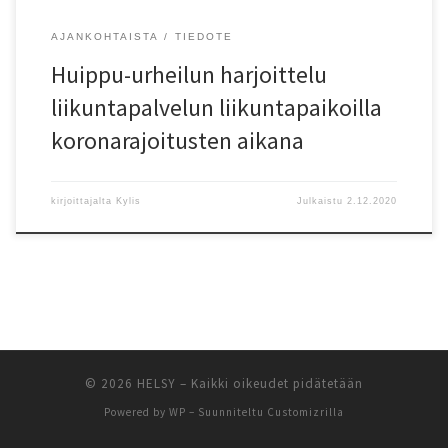
AJANKOHTAISTA
TIEDOTE
Huippu-urheilun harjoittelu
liikuntapalvelun liikuntapaikoilla
koronarajoitusten aikana
kirjoittajalta
Kylis
Julkaistu
2.12.2020
© 2026
HELSY
– Kaikki oikeudet pidätetään
Powered by
WP
– Suunniteltu
Customizrilla