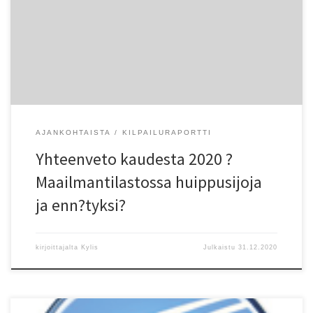
nousi Viipurin Urheilijat. Vantaalaiset olivat seuraavina j?rjestyksessä
Kenttäurheilijat-58 ja Vantaan Salamat. SM-mitaleille ylsi
poikkeuksellisen monta seuraa. Jo mainittujen lisäksi SM-mitalin
pokkasivat Helsingin Juoksijat, Helsingin Tarmo, ?Kirkkonummen
Urheilijat, […]
AJANKOHTAISTA
KILPAILURAPORTTI
Yhteenveto kaudesta 2020 ?
Maailmantilastossa huippusijoja
ja enn?tyksi?
kirjoittajalta
Kylis
Julkaistu
31.12.2020