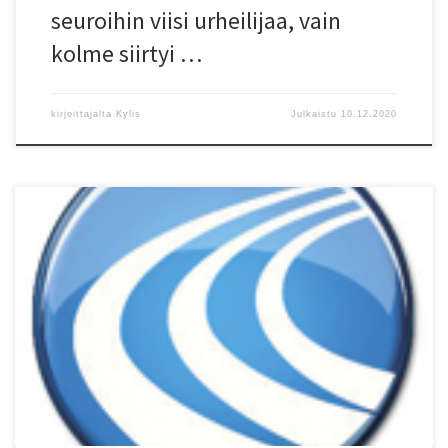
seuroihin viisi urheilijaa, vain
kolme siirtyi …
kirjoittajalta
Kylis
Julkaistu
10.12.2020
P??kaupunkiseudun koronakoordinaatioryhmän päät?ksen
mukaisesti Helsingin kaupungin liikuntapalvelun sis?liikuntatilat ja
koulusalit on suljettu kolmen viikon ajan eli 30.11.-20.12.2020.
Liikuntapaikkojen sulkemisen taustalla on pääkaupunkiseudun
koronatilanteesta johtuva tarve eritt?in voimakkaaseen sosiaalisten
kontaktien rajoittamiseen ja tämän johdosta seuraavan kolmen
viikon aikana sallitaan sis?liikuntatiloissa vain t?ysin v?lttämättämän
urheilutoiminta. T?ten kilpa- ja huippu-urheilun harjoittelu- ja
kilpailumahdollisuudet […]