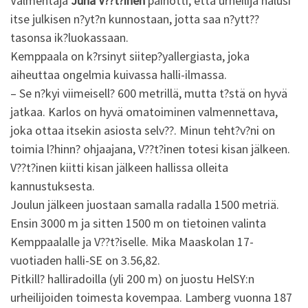
Valmentaja
Juha V??t?inen
painotti, että urheilija halusi
itse julkisen n?yt?n kunnostaan, jotta saa n?ytt??
tasonsa ik?luokassaan.
Kemppaala on k?rsinyt siitep?yallergiasta, joka
aiheuttaa ongelmia kuivassa halli-ilmassa.
– Se n?kyi viimeisell? 600 metrillä, mutta t?stä on hyvä
jatkaa. Karlos on hyvä omatoiminen valmennettava,
joka ottaa itsekin asiosta selv??. Minun teht?v?ni on
toimia l?hinn? ohjaajana, V??t?inen totesi kisan jälkeen.
V??t?inen kiitti kisan jälkeen hallissa olleita
kannustuksesta.
Joulun jälkeen juostaan samalla radalla 1500 metriä.
Ensin 3000 m ja sitten 1500 m on tietoinen valinta
Kemppaalalle ja V??t?iselle. Mika Maaskolan 17-
vuotiaden halli-SE on 3.56,82.
Pitkill? halliradoilla (yli 200 m) on juostu HelSY:n
urheilijoiden toimesta kovempaa. Lamberg vuonna 187