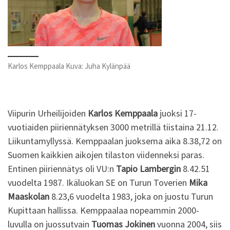
Karlos Kemppaala Kuva: Juha Kylänpää
Viipurin Urheilijoiden
Karlos Kemppaala
juoksi 17-
vuotiaiden piiriennätyksen 3000 metrillä tiistaina 21.12.
Liikuntamyllyssä. Kemppaalan juoksema aika 8.38,72 on
Suomen kaikkien aikojen tilaston viidenneksi paras.
Entinen piiriennätys oli VU:n
Tapio Lambergin
8.42.51
vuodelta 1987. Ikäluokan SE on Turun Toverien
Mika
Maaskolan
8.23,6 vuodelta 1983, joka on juostu Turun
Kupittaan hallissa. Kemppaalaa nopeammin 2000-
luvulla on juossutvain
Tuomas Jokinen
vuonna 2004, siis