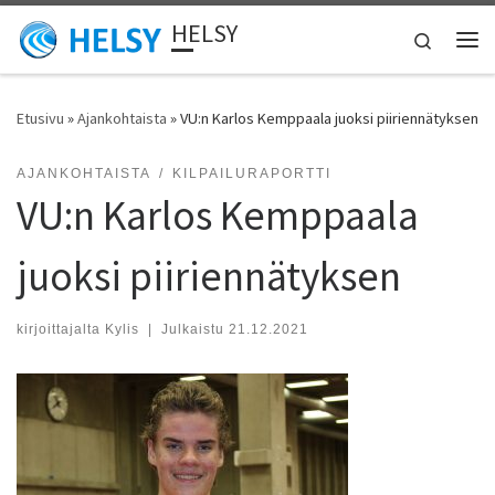
HELSY
Skip to content
Search
Vali
Etusivu
»
Ajankohtaista
»
VU:n Karlos Kemppaala juoksi piiriennätyksen
AJANKOHTAISTA
KILPAILURAPORTTI
VU:n Karlos Kemppaala
juoksi piiriennätyksen
kirjoittajalta
Kylis
|
Julkaistu
21.12.2021