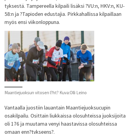
tyksestä. Tampereella kilpaili lisäksi ?VU:n, HKV:n, KU-
58:n ja ?Tapioden edustajia. Pirkkahallissa kilpaillaan
myös ensi viikonloppuna.
Maantiejuoksun vitosen l?ht? Kuva:Olli Leino
Vantaalla juostiin lauantain Maantiejuoksucupin
osakilpailu. Osittain liukkaissa olosuhteissa juoksijoita
oli 176 ja muutama venyi haastavissa olosuhteissa
omaan enn?tykseens?.