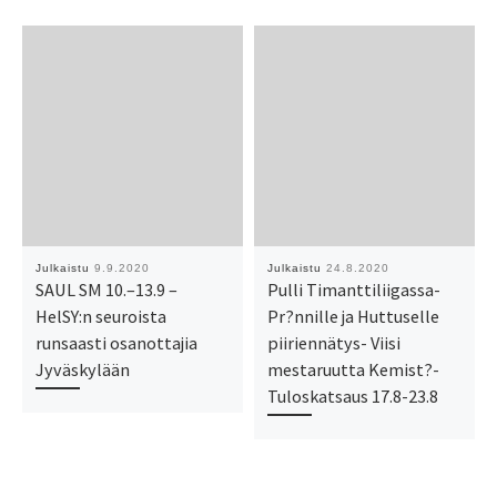
Julkaistu
9.9.2020
Julkaistu
24.8.2020
SAUL SM 10.–13.9 –
Pulli Timanttiliigassa-
HelSY:n seuroista
Pr?nnille ja Huttuselle
runsaasti osanottajia
piiriennätys- Viisi
Jyväskylään
mestaruutta Kemist?-
Tuloskatsaus 17.8-23.8