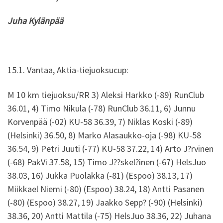
Juha Kylänpää
15.1. Vantaa, Aktia-tiejuoksucup:
M 10 km tiejuoksu/RR 3) Aleksi Harkko (-89) RunClub
36.01, 4) Timo Nikula (-78) RunClub 36.11, 6) Junnu
Korvenpää (-02) KU-58 36.39, 7) Niklas Koski (-89)
(Helsinki) 36.50, 8) Marko Alasaukko-oja (-98) KU-58
36.54, 9) Petri Juuti (-77) KU-58 37.22, 14) Arto J?rvinen
(-68) PakVi 37.58, 15) Timo J??skel?inen (-67) HelsJuo
38.03, 16) Jukka Puolakka (-81) (Espoo) 38.13, 17)
Miikkael Niemi (-80) (Espoo) 38.24, 18) Antti Pasanen
(-80) (Espoo) 38.27, 19) Jaakko Sepp? (-90) (Helsinki)
38.36, 20) Antti Mattila (-75) HelsJuo 38.36, 22) Juhana