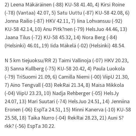
2) Leena Mäkäräinen (-88) KU-58 41.40, 4) Kirsi Roine
(-78) (Vantaa) 42.07, 5) Satu Uuttu (-87) KU-58 42.08, 6)
Jonna Railio (-87) HKV 42.11, 7) Iina Lohvansuu (-92)
KU-58 42.14, 10) Anu Pitk?nen (-79) HelsJuo 44.46, 13)
Jaana Tilus (-72) KU-58 45.32, 14) Nora Berg (-84)
(Helsinki) 46.01, 19) Iida Mäkelä (-02) (Helsinki) 48.54.
N 5 km tiejuoksu/RR 2) Taimi Vallinoja (-07) HKV 20.23,
3) Sanna Kullberg (-75) KU-58 20.42, 4) Paula Luokola
(-79) TriSuomi 21.09, 6) Camilla Niemi (-00) ViipU 21.30,
7) Aino Tengvall (-03) RekRai 21.34, 8) Maisa Mikkola
(-04) ViipU 23.23, 10) Nadja Rehberger (-05) HelsJy
24.07, 13) Mari Suutari (-74) HelsJuo 24.51, 14) Jenniina
Eronen (-06) EspTa 24.51, 15) Minni Kanerva (-10) KU-58
25.58, 18) Taika Nurro (-04) RekRai 28.23, 21) Auni S?
rkk? (-56) EspTa 30.22.