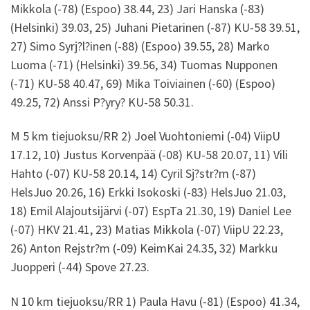
Mikkola (-78) (Espoo) 38.44, 23) Jari Hanska (-83)
(Helsinki) 39.03, 25) Juhani Pietarinen (-87) KU-58 39.51,
27) Simo Syrj?l?inen (-88) (Espoo) 39.55, 28) Marko
Luoma (-71) (Helsinki) 39.56, 34) Tuomas Nupponen
(-71) KU-58 40.47, 69) Mika Toiviainen (-60) (Espoo)
49.25, 72) Anssi P?yry? KU-58 50.31.
M 5 km tiejuoksu/RR 2) Joel Vuohtoniemi (-04) ViipU
17.12, 10) Justus Korvenpää (-08) KU-58 20.07, 11) Vili
Hahto (-07) KU-58 20.14, 14) Cyril Sj?str?m (-87)
HelsJuo 20.26, 16) Erkki Isokoski (-83) HelsJuo 21.03,
18) Emil Alajoutsijärvi (-07) EspTa 21.30, 19) Daniel Lee
(-07) HKV 21.41, 23) Matias Mikkola (-07) ViipU 22.23,
26) Anton Rejstr?m (-09) KeimKai 24.35, 32) Markku
Juopperi (-44) Spove 27.23.
N 10 km tiejuoksu/RR 1) Paula Havu (-81) (Espoo) 41.34,