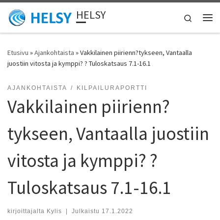
HELSY
Skip to content
Search
Vali
Etusivu
»
Ajankohtaista
»
Vakkilainen piirienn?tykseen, Vantaalla
juostiin vitosta ja kymppi? ? Tuloskatsaus 7.1-16.1
AJANKOHTAISTA
KILPAILURAPORTTI
Vakkilainen piirienn?
tykseen, Vantaalla juostiin
vitosta ja kymppi? ?
Tuloskatsaus 7.1-16.1
kirjoittajalta
Kylis
|
Julkaistu
17.1.2022