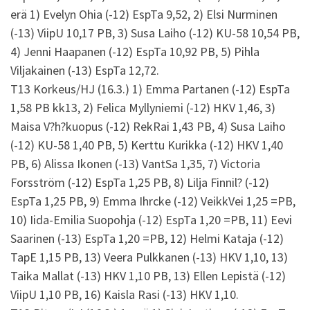
erä 1) Evelyn Ohia (-12) EspTa 9,52, 2) Elsi Nurminen
(-13) ViipU 10,17 PB, 3) Susa Laiho (-12) KU-58 10,54 PB,
4) Jenni Haapanen (-12) EspTa 10,92 PB, 5) Pihla
Viljakainen (-13) EspTa 12,72.
T13 Korkeus/HJ (16.3.) 1) Emma Partanen (-12) EspTa
1,58 PB kk13, 2) Felica Myllyniemi (-12) HKV 1,46, 3)
Maisa V?h?kuopus (-12) RekRai 1,43 PB, 4) Susa Laiho
(-12) KU-58 1,40 PB, 5) Kerttu Kurikka (-12) HKV 1,40
PB, 6) Alissa Ikonen (-13) VantSa 1,35, 7) Victoria
Forsström (-12) EspTa 1,25 PB, 8) Lilja Finnil? (-12)
EspTa 1,25 PB, 9) Emma Ihrcke (-12) VeikkVei 1,25 =PB,
10) Iida-Emilia Suopohja (-12) EspTa 1,20 =PB, 11) Eevi
Saarinen (-13) EspTa 1,20 =PB, 12) Helmi Kataja (-12)
TapE 1,15 PB, 13) Veera Pulkkanen (-13) HKV 1,10, 13)
Taika Mallat (-13) HKV 1,10 PB, 13) Ellen Lepistä (-12)
ViipU 1,10 PB, 16) Kaisla Rasi (-13) HKV 1,10.