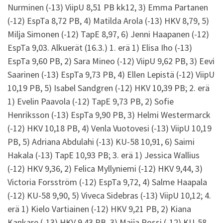
Nurminen (-13) ViipU 8,51 PB kk12, 3) Emma Partanen
(-12) EspTa 8,72 PB, 4) Matilda Arola (-13) HKV 8,79, 5)
Milja Simonen (-12) TapE 8,97, 6) Jenni Haapanen (-12)
EspTa 9,03. Alkuerät (16.3.) 1. erä 1) Elisa Iho (-13)
EspTa 9,60 PB, 2) Sara Mineo (-12) ViipU 9,62 PB, 3) Eevi
Saarinen (-13) EspTa 9,73 PB, 4) Ellen Lepistä (-12) ViipU
10,19 PB, 5) Isabel Sandgren (-12) HKV 10,39 PB; 2. erä
1) Evelin Paavola (-12) TapE 9,73 PB, 2) Sofie
Henriksson (-13) EspTa 9,90 PB, 3) Helmi Westermarck
(-12) HKV 10,18 PB, 4) Venla Vuotovesi (-13) ViipU 10,19
PB, 5) Adriana Abdulahi (-13) KU-58 10,91, 6) Saimi
Hakala (-13) TapE 10,93 PB; 3. erä 1) Jessica Wallius
(-12) HKV 9,36, 2) Felica Myllyniemi (-12) HKV 9,44, 3)
Victoria Forsström (-12) EspTa 9,72, 4) Salme Haapala
(-12) KU-58 9,90, 5) Viveca Sidebras (-13) ViipU 10,12; 4.
erä 1) Kielo Vartiainen (-12) HKV 9,21 PB, 2) Kiana
Kankare (-13) HKV 9,43 PB, 3) Maija Rossi (-12) KU-58