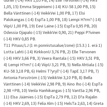
Gurler (-14) HKV 1,05 PB, 14) Elle Tervonen (-14) HKV
1,05, 15) Emma Sirppiniemi (-14) KU-58 1,00 PB, 15)
Bella Vänttinen (-14) VeikkVei 1,00 PB, 17) Elsi
Palokangas (-14) EspTa 1,00 PB, 18) Lempi H?rm? (-14)
ViipU 1,00 PB, 19) Eevi Laine (-15) EspTa 0,95 PB, 20)
Odessia Ojapalo (-15) VeikkVei 0,90, 21) Peppi P?ivinen
(-14) HKV 0,85 PB.
T11 Pituus/LJ (1 m ponnistusalue/zone) (15.3.) 1. erä 1)
Lotta Lahti (-14) KirkkonU 3,76 PB, 2) Elle Tervonen
(-14) HKV 3,66 PB, 3) Veera Rantala (-15) HKV 3,51 PB,
4) Lempi H?rm? (-14) ViipU 3,21 PB, 5) Nella Ahtiala (-15)
KU-58 3,18 PB, 6) Helmi T?yryl? (-14) TapE 3,17 PB, 7)
Antonia Forsström (-15) VeikkVei 3,10 PB, 8) Bella
Vänttinen (-14) VeikkVei 2,98 PB, 9) Aino Iho (-14) EspTa
2,98 =PB, 10) Venla Hanhikangas (-15) VantSa 2,96 PB,
11) Elsa Jäämies (-15) EspTa 2,79 PB, 12) D?a Rajalin
(-14) HKV 2,69, 13) Felia Alm (-15) HelsTa 2,63, 14) Greta