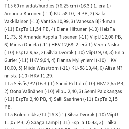
T15 60 m aidat/hurdles (76,25 cm) (16.3.) 1. erä 1)
Amanda Kuronen (-10) KU-58 10,19 PB, 2) Salla
Vakkilainen (-10) VantSa 10,99, 3) Vanessa Bj?rkman
(-11) EspTa 11,54 PB, 4) Elene Hiltunen (-10) HelsTa
11,73, 5) Amanda Aspola Rissanen (-11) ViipU 12,08 PB,
6) Minea Onnela (-11) HKV 12,68; 2. erä 1) Veera Niska
(-10) EspTa 9,63, 2) Silvia Dvorak (-10) ViipU 9,78, 3) Enia
Gurler (-11) HKV 9,94, 4) Fianna Myllyniemi (-10) HKV
10,00, 5) Miida Wasström (-11) KU-58 10,44, 6) Alisa M?
nnistä (-10) HKV 11,29.
T15 Seiväs/PV (16.3.) 1) Sanni Peltola (-10) HKV 2,65 PB,
2) Oona Väänänen (-10) ViipU 2,40, 3) Senni Palokangas
(-11) EspTa 2,40 PB, 4) Salli Saarinen (-11) EspTa 2,15
PB.
T15 Kolmiloikka/TJ (16.3.) 1) Silvia Dvorak (-10) ViipU
11,07 PB, 2) Saaga Lampi (-11) EspTa 10,43, 3) Taika