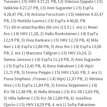
Turunen (-15) HKV 4.27,21 PB, 12) Odessia Ojapalo (-15)
VeikkVei 4.27,27 PB, 13) Anni Sugander (-15) EspTa
4.28,47 PB, 14) Antonia Forsström (-15) VeikkVei 4.33,47
PB, 15) Matilda Luoma (-15) EspTa 4.40,81 PB.
T11 60 m aidat/hurdles (60 cm) (15.3.) 1. erä 1) Meeri
Aro (-14) HKV 11,38, 2) Halla Ruokolainen (-14) EspTa
12,19 PB, 3) Vivia Kankare (-15) HKV 12,78 PB, 4) Mila
Neri (-14) EspTa 12,88 PB, 5) Aino Iho (-14) EspTa 13,00
PB; 2. erä 1) Manzana Tallgren (-15) HKV 10,24, 2)
Sienna Jansson (-14) EspTa 11,14 PB, 3) Anni Sugander
(-15) EspTa 12,41 PB, 4) Ilona Hakulinen (-14) ViipU
13,71 PB, 5) Emma Peippo (-15) HKV 15,61 PB; 3. erä 1)
Fiona Stephens J?rvinen (-14) ViipU 11,07 PB, 2) Vilmiina
Viita (-15) EspTa 11,84 PB, 3) Emma Sirppiniemi (-14)
KU-58 12,48 PB, 4) Nella Ahtiala (-15) KU-58 12,65 PB,
5) Hilla Sellmer (-15) KU-58 12,89 PB, 6) Josefiina
Ojasto (-15) HKV 14,29 PB; 4. erä 1) Sofia Pakarinen