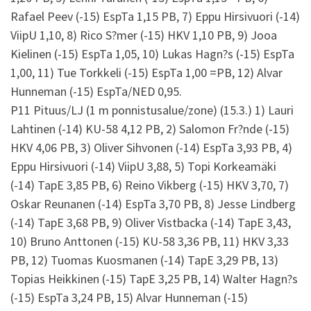
Rafael Peev (-15) EspTa 1,15 PB, 7) Eppu Hirsivuori (-14)
ViipU 1,10, 8) Rico S?mer (-15) HKV 1,10 PB, 9) Jooa
Kielinen (-15) EspTa 1,05, 10) Lukas Hagn?s (-15) EspTa
1,00, 11) Tue Torkkeli (-15) EspTa 1,00 =PB, 12) Alvar
Hunneman (-15) EspTa/NED 0,95.
P11 Pituus/LJ (1 m ponnistusalue/zone) (15.3.) 1) Lauri
Lahtinen (-14) KU-58 4,12 PB, 2) Salomon Fr?nde (-15)
HKV 4,06 PB, 3) Oliver Sihvonen (-14) EspTa 3,93 PB, 4)
Eppu Hirsivuori (-14) ViipU 3,88, 5) Topi Korkeamäki
(-14) TapE 3,85 PB, 6) Reino Vikberg (-15) HKV 3,70, 7)
Oskar Reunanen (-14) EspTa 3,70 PB, 8) Jesse Lindberg
(-14) TapE 3,68 PB, 9) Oliver Vistbacka (-14) TapE 3,43,
10) Bruno Anttonen (-15) KU-58 3,36 PB, 11) HKV 3,33
PB, 12) Tuomas Kuosmanen (-14) TapE 3,29 PB, 13)
Topias Heikkinen (-15) TapE 3,25 PB, 14) Walter Hagn?s
(-15) EspTa 3,24 PB, 15) Alvar Hunneman (-15)