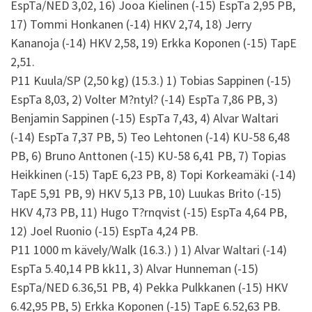
EspTa/NED 3,02, 16) Jooa Kielinen (-15) EspTa 2,95 PB,
17) Tommi Honkanen (-14) HKV 2,74, 18) Jerry
Kananoja (-14) HKV 2,58, 19) Erkka Koponen (-15) TapE
2,51.
P11 Kuula/SP (2,50 kg) (15.3.) 1) Tobias Sappinen (-15)
EspTa 8,03, 2) Volter M?ntyl? (-14) EspTa 7,86 PB, 3)
Benjamin Sappinen (-15) EspTa 7,43, 4) Alvar Waltari
(-14) EspTa 7,37 PB, 5) Teo Lehtonen (-14) KU-58 6,48
PB, 6) Bruno Anttonen (-15) KU-58 6,41 PB, 7) Topias
Heikkinen (-15) TapE 6,23 PB, 8) Topi Korkeamäki (-14)
TapE 5,91 PB, 9) HKV 5,13 PB, 10) Luukas Brito (-15)
HKV 4,73 PB, 11) Hugo T?rnqvist (-15) EspTa 4,64 PB,
12) Joel Ruonio (-15) EspTa 4,24 PB.
P11 1000 m kävely/Walk (16.3.) ) 1) Alvar Waltari (-14)
EspTa 5.40,14 PB kk11, 3) Alvar Hunneman (-15)
EspTa/NED 6.36,51 PB, 4) Pekka Pulkkanen (-15) HKV
6.42,95 PB, 5) Erkka Koponen (-15) TapE 6.52,63 PB.