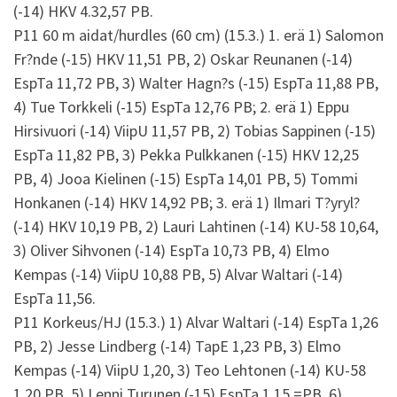
(-14) HKV 4.32,57 PB.
P11 60 m aidat/hurdles (60 cm) (15.3.) 1. erä 1) Salomon
Fr?nde (-15) HKV 11,51 PB, 2) Oskar Reunanen (-14)
EspTa 11,72 PB, 3) Walter Hagn?s (-15) EspTa 11,88 PB,
4) Tue Torkkeli (-15) EspTa 12,76 PB; 2. erä 1) Eppu
Hirsivuori (-14) ViipU 11,57 PB, 2) Tobias Sappinen (-15)
EspTa 11,82 PB, 3) Pekka Pulkkanen (-15) HKV 12,25
PB, 4) Jooa Kielinen (-15) EspTa 14,01 PB, 5) Tommi
Honkanen (-14) HKV 14,92 PB; 3. erä 1) Ilmari T?yryl?
(-14) HKV 10,19 PB, 2) Lauri Lahtinen (-14) KU-58 10,64,
3) Oliver Sihvonen (-14) EspTa 10,73 PB, 4) Elmo
Kempas (-14) ViipU 10,88 PB, 5) Alvar Waltari (-14)
EspTa 11,56.
P11 Korkeus/HJ (15.3.) 1) Alvar Waltari (-14) EspTa 1,26
PB, 2) Jesse Lindberg (-14) TapE 1,23 PB, 3) Elmo
Kempas (-14) ViipU 1,20, 3) Teo Lehtonen (-14) KU-58
1,20 PB, 5) Lenni Turunen (-15) EspTa 1,15 =PB, 6)