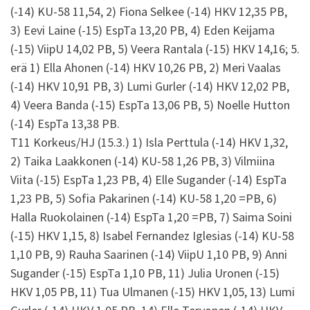
(-14) KU-58 11,54, 2) Fiona Selkee (-14) HKV 12,35 PB,
3) Eevi Laine (-15) EspTa 13,20 PB, 4) Eden Keijama
(-15) ViipU 14,02 PB, 5) Veera Rantala (-15) HKV 14,16; 5.
erä 1) Ella Ahonen (-14) HKV 10,26 PB, 2) Meri Vaalas
(-14) HKV 10,91 PB, 3) Lumi Gurler (-14) HKV 12,02 PB,
4) Veera Banda (-15) EspTa 13,06 PB, 5) Noelle Hutton
(-14) EspTa 13,38 PB.
T11 Korkeus/HJ (15.3.) 1) Isla Perttula (-14) HKV 1,32,
2) Taika Laakkonen (-14) KU-58 1,26 PB, 3) Vilmiina
Viita (-15) EspTa 1,23 PB, 4) Elle Sugander (-14) EspTa
1,23 PB, 5) Sofia Pakarinen (-14) KU-58 1,20 =PB, 6)
Halla Ruokolainen (-14) EspTa 1,20 =PB, 7) Saima Soini
(-15) HKV 1,15, 8) Isabel Fernandez Iglesias (-14) KU-58
1,10 PB, 9) Rauha Saarinen (-14) ViipU 1,10 PB, 9) Anni
Sugander (-15) EspTa 1,10 PB, 11) Julia Uronen (-15)
HKV 1,05 PB, 11) Tua Ulmanen (-15) HKV 1,05, 13) Lumi