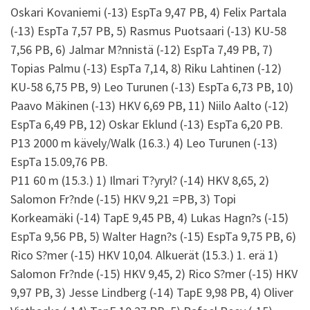
Oskari Kovaniemi (-13) EspTa 9,47 PB, 4) Felix Partala
(-13) EspTa 7,57 PB, 5) Rasmus Puotsaari (-13) KU-58
7,56 PB, 6) Jalmar M?nnistä (-12) EspTa 7,49 PB, 7)
Topias Palmu (-13) EspTa 7,14, 8) Riku Lahtinen (-12)
KU-58 6,75 PB, 9) Leo Turunen (-13) EspTa 6,73 PB, 10)
Paavo Mäkinen (-13) HKV 6,69 PB, 11) Niilo Aalto (-12)
EspTa 6,49 PB, 12) Oskar Eklund (-13) EspTa 6,20 PB.
P13 2000 m kävely/Walk (16.3.) 4) Leo Turunen (-13)
EspTa 15.09,76 PB.
P11 60 m (15.3.) 1) Ilmari T?yryl? (-14) HKV 8,65, 2)
Salomon Fr?nde (-15) HKV 9,21 =PB, 3) Topi
Korkeamäki (-14) TapE 9,45 PB, 4) Lukas Hagn?s (-15)
EspTa 9,56 PB, 5) Walter Hagn?s (-15) EspTa 9,75 PB, 6)
Rico S?mer (-15) HKV 10,04. Alkuerät (15.3.) 1. erä 1)
Salomon Fr?nde (-15) HKV 9,45, 2) Rico S?mer (-15) HKV
9,97 PB, 3) Jesse Lindberg (-14) TapE 9,98 PB, 4) Oliver