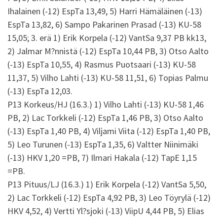
Ihalainen (-12) EspTa 13,49, 5) Harri Hämäläinen (-13)
EspTa 13,82, 6) Sampo Pakarinen Prasad (-13) KU-58
15,05; 3. erä 1) Erik Korpela (-12) VantSa 9,37 PB kk13,
2) Jalmar M?nnistä (-12) EspTa 10,44 PB, 3) Otso Aalto
(-13) EspTa 10,55, 4) Rasmus Puotsaari (-13) KU-58
11,37, 5) Vilho Lahti (-13) KU-58 11,51, 6) Topias Palmu
(-13) EspTa 12,03.
P13 Korkeus/HJ (16.3.) 1) Vilho Lahti (-13) KU-58 1,46
PB, 2) Lac Torkkeli (-12) EspTa 1,46 PB, 3) Otso Aalto
(-13) EspTa 1,40 PB, 4) Viljami Viita (-12) EspTa 1,40 PB,
5) Leo Turunen (-13) EspTa 1,35, 6) Valtter Niinimäki
(-13) HKV 1,20 =PB, 7) Ilmari Hakala (-12) TapE 1,15
=PB.
P13 Pituus/LJ (16.3.) 1) Erik Korpela (-12) VantSa 5,50,
2) Lac Torkkeli (-12) EspTa 4,92 PB, 3) Leo Töyrylä (-12)
HKV 4,52, 4) Vertti Yl?sjoki (-13) ViipU 4,44 PB, 5) Elias