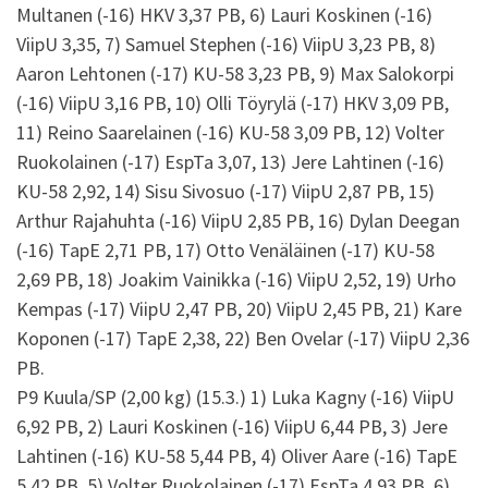
Multanen (-16) HKV 3,37 PB, 6) Lauri Koskinen (-16)
ViipU 3,35, 7) Samuel Stephen (-16) ViipU 3,23 PB, 8)
Aaron Lehtonen (-17) KU-58 3,23 PB, 9) Max Salokorpi
(-16) ViipU 3,16 PB, 10) Olli Töyrylä (-17) HKV 3,09 PB,
11) Reino Saarelainen (-16) KU-58 3,09 PB, 12) Volter
Ruokolainen (-17) EspTa 3,07, 13) Jere Lahtinen (-16)
KU-58 2,92, 14) Sisu Sivosuo (-17) ViipU 2,87 PB, 15)
Arthur Rajahuhta (-16) ViipU 2,85 PB, 16) Dylan Deegan
(-16) TapE 2,71 PB, 17) Otto Venäläinen (-17) KU-58
2,69 PB, 18) Joakim Vainikka (-16) ViipU 2,52, 19) Urho
Kempas (-17) ViipU 2,47 PB, 20) ViipU 2,45 PB, 21) Kare
Koponen (-17) TapE 2,38, 22) Ben Ovelar (-17) ViipU 2,36
PB.
P9 Kuula/SP (2,00 kg) (15.3.) 1) Luka Kagny (-16) ViipU
6,92 PB, 2) Lauri Koskinen (-16) ViipU 6,44 PB, 3) Jere
Lahtinen (-16) KU-58 5,44 PB, 4) Oliver Aare (-16) TapE
5,42 PB, 5) Volter Ruokolainen (-17) EspTa 4,93 PB, 6)