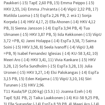
Paukkeri (-15) TapE 2,60 PB, 15) Emma Peippo (-15)
HKV 2,55, 16) Emma J?rviranta (-14) ViipU 2,32 PB, 17)
Matilda Luoma (-15) EspTa 2,26 PB; 2. erä 1) Sonja
Korpela (-14) HKV 4,17, 2) Ella Ahonen (-14) HKV 4,12
PB, 3) Sienna Jansson (-14) EspTa 3,94 PB, 4) Tua
Ulmanen (-15) HKV 3,87 PB, 5) Iida Kekkonen (-15) ViipU
3,72 =PB, 6) Janni Holappa (-14) EspTa 3,58, 7) Saima
Soini (-15) HKV 3,58, 8) Seela Ivanoff (-14) ViipU 3,48
=PB, 9) Isabel Fernandez Iglesias (-14) KU-58 3,42, 10)
Meeri Aro (-14) HKV 3,41, 11) Vivia Kankare (-15) HKV
3,28, 12) Sofia Sundholm (-15) EspTa 3,28, 13) Julia
Uronen (-15) HKV 3,27, 14) Elsi Palokangas (-14) EspTa
3,15 PB, 15) Eden Keijama (-15) ViipU 3,10, 16) Siiri
Turunen (-15) HKV 2,96.
T11 Kuula/SP (2,00 kg) (15.3.) 1) Joanna Ezeh (-14)
TapE 9,81 PB, 2) Taika Laakkonen (-14) KU-58 9,25 PB,
3) Elle Sugander (-14) EspTa 8,59 PB, 4) Meeri Aro (-14)