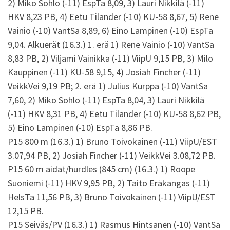
2) Miko Sohlo (-11) EspTa 8,09, 3) Lauri Nikkilä (-11)
HKV 8,23 PB, 4) Eetu Tilander (-10) KU-58 8,67, 5) Rene
Vainio (-10) VantSa 8,89, 6) Eino Lampinen (-10) EspTa
9,04. Alkuerät (16.3.) 1. erä 1) Rene Vainio (-10) VantSa
8,83 PB, 2) Viljami Vainikka (-11) ViipU 9,15 PB, 3) Milo
Kauppinen (-11) KU-58 9,15, 4) Josiah Fincher (-11)
VeikkVei 9,19 PB; 2. erä 1) Julius Kurppa (-10) VantSa
7,60, 2) Miko Sohlo (-11) EspTa 8,04, 3) Lauri Nikkilä
(-11) HKV 8,31 PB, 4) Eetu Tilander (-10) KU-58 8,62 PB,
5) Eino Lampinen (-10) EspTa 8,86 PB.
P15 800 m (16.3.) 1) Bruno Toivokainen (-11) ViipU/EST
3.07,94 PB, 2) Josiah Fincher (-11) VeikkVei 3.08,72 PB.
P15 60 m aidat/hurdles (845 cm) (16.3.) 1) Roope
Suoniemi (-11) HKV 9,95 PB, 2) Taito Eräkangas (-11)
HelsTa 11,56 PB, 3) Bruno Toivokainen (-11) ViipU/EST
12,15 PB.
P15 Seiväs/PV (16.3.) 1) Rasmus Hintsanen (-10) VantSa