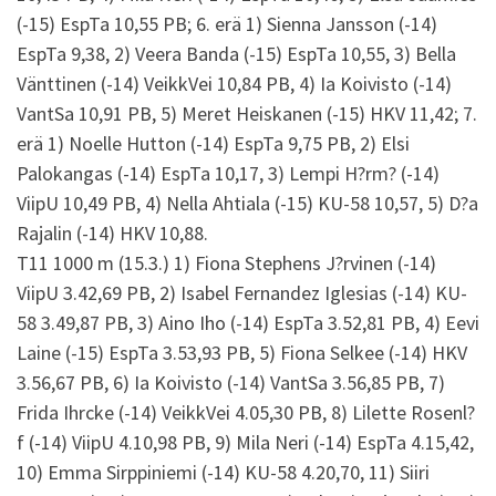
(-15) EspTa 10,55 PB; 6. erä 1) Sienna Jansson (-14)
EspTa 9,38, 2) Veera Banda (-15) EspTa 10,55, 3) Bella
Vänttinen (-14) VeikkVei 10,84 PB, 4) Ia Koivisto (-14)
VantSa 10,91 PB, 5) Meret Heiskanen (-15) HKV 11,42; 7.
erä 1) Noelle Hutton (-14) EspTa 9,75 PB, 2) Elsi
Palokangas (-14) EspTa 10,17, 3) Lempi H?rm? (-14)
ViipU 10,49 PB, 4) Nella Ahtiala (-15) KU-58 10,57, 5) D?a
Rajalin (-14) HKV 10,88.
T11 1000 m (15.3.) 1) Fiona Stephens J?rvinen (-14)
ViipU 3.42,69 PB, 2) Isabel Fernandez Iglesias (-14) KU-
58 3.49,87 PB, 3) Aino Iho (-14) EspTa 3.52,81 PB, 4) Eevi
Laine (-15) EspTa 3.53,93 PB, 5) Fiona Selkee (-14) HKV
3.56,67 PB, 6) Ia Koivisto (-14) VantSa 3.56,85 PB, 7)
Frida Ihrcke (-14) VeikkVei 4.05,30 PB, 8) Lilette Rosenl?
f (-14) ViipU 4.10,98 PB, 9) Mila Neri (-14) EspTa 4.15,42,
10) Emma Sirppiniemi (-14) KU-58 4.20,70, 11) Siiri