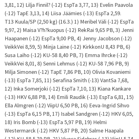
3,81, 12) Lilja Finnil? (-12) EspTa 3,77, 13) Evelin Paavola
(-12) TapE 3,13, 14) Liisa Jäämies (-13) EspTa 2,59.
T13 Kuula/SP (2,50 kg) (16.3.) 1) Meribel Väli (-12) EspTa
9,97, 2) Maisa V?h?kuopus (-12) RekRai 9,65 PB, 3) Jenni
Haapanen (-12) EspTa 9,00 PB, 4) Jenny Jacobson (-12)
VeikkVei 8,59, 5) Minja Laine (-12) KirkkonU 8,43 PB, 6)
Susa Laiho (-12) KU-58 8,40 PB, 7) Emma Ihrcke (-12)
VeikkVei 8,01, 8) Senni Lehmus (-12) KU-58 7,96 PB, 9)
Milja Simonen (-12) TapE 7,86 PB, 10) Olivia Kovaniemi
(-13) EspTa 7,85, 11) Serafina Smith (-13) VantSa 7,68,
12) Inka Somerjoki (-12) EspTa 7,10, 13) Kiana Kankare
(-13) HKV 6,88 PB, 14) Emili Raudik (-13) EspTa 6,81, 15)
Ella Almgren (-12) ViipU 6,50 PB, 16) Eeva-Ingrid Sihvo
(-13) EspTa 6,15 PB, 17) Isabel Sandgren (-12) HKV 6,05,
18) Iris Bomb (-13) EspTa 5,97 PB, 19) Helmi
Westermarck (-12) HKV 5,87 PB, 20) Salme Haapala
(-12) KU-58 5,79 PB, 21) Viveca Sidebras (-13) ViipU 5,74,