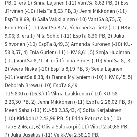
PB; 2. erä 1) Sinna Lajunen (-11) VantSa 8,62 PB, 2) Essi
J?rvinen (-10) HelsTa 8,63 PB, 3) Jenni Mikkonen (-11)
EspTa 8,69, 4) Salla Vakkilainen (-10) VantSa 8,75, 5)
Erina Peci (-11) VantSa 8,77, 6) Rebecka Lietz (-11) HKV
9,06; 3. erä 1) Mila Sohlo (-11) EspTa 8,36 PB, 2) Julia
Sihvonen (-10) EspTa 8,49, 3) Amanda Kuronen (-10) KU-
58 8,57, 4) Enia Gurler (-11) HKV 8,61, 5) Senja Huolman
(-11) VantSa 8,71; 4. erä 1) Inna Pirnes (-10) VantSa 8,13,
2) Veera Niska (-10) EspTa 8,19 PB, 3) Seela Lajunen
(-11) VantSa 8,38, 4) Fianna Myllyniemi (-10) HKV 8,45, 5)
Deborah Brewu (-10) EspTa 8,49.
T15 800 m (16.3.) 1) Vilma Laakkonen (-10) KU-58
2.26,30 PB, 2) Jenni Mikkonen (-11) EspTa 2.28,02 PB, 3)
Meeri Saha (-11) KU-58 2.35,43, 4) Sofia Karjalainen
(-10) KirkkonU 2.43,96 PB, 5) Frida Petruzelka (-10)
TapE 2.46,71, 6) Olivia Salokorpi (-11) ViipU 2.50,66 PB,
7) Julia Juselius (-11) VeikkVei 2.58,16 PB.