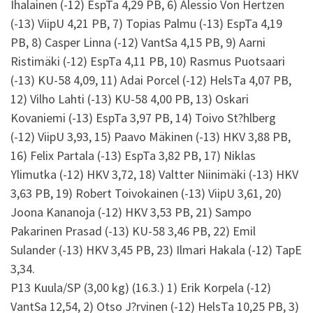
Ihalainen (-12) EspTa 4,29 PB, 6) Alessio Von Hertzen
(-13) ViipU 4,21 PB, 7) Topias Palmu (-13) EspTa 4,19
PB, 8) Casper Linna (-12) VantSa 4,15 PB, 9) Aarni
Ristimäki (-12) EspTa 4,11 PB, 10) Rasmus Puotsaari
(-13) KU-58 4,09, 11) Adai Porcel (-12) HelsTa 4,07 PB,
12) Vilho Lahti (-13) KU-58 4,00 PB, 13) Oskari
Kovaniemi (-13) EspTa 3,97 PB, 14) Toivo St?hlberg
(-12) ViipU 3,93, 15) Paavo Mäkinen (-13) HKV 3,88 PB,
16) Felix Partala (-13) EspTa 3,82 PB, 17) Niklas
Ylimutka (-12) HKV 3,72, 18) Valtter Niinimäki (-13) HKV
3,63 PB, 19) Robert Toivokainen (-13) ViipU 3,61, 20)
Joona Kananoja (-12) HKV 3,53 PB, 21) Sampo
Pakarinen Prasad (-13) KU-58 3,46 PB, 22) Emil
Sulander (-13) HKV 3,45 PB, 23) Ilmari Hakala (-12) TapE
3,34.
P13 Kuula/SP (3,00 kg) (16.3.) 1) Erik Korpela (-12)
VantSa 12,54, 2) Otso J?rvinen (-12) HelsTa 10,25 PB, 3)