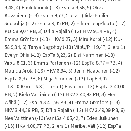
9,48, 4) Emili Raudik (-13) EspTa 9,66, 5) Olivia
Kovaniemi (-13) EspTa 9,77; 5. erä 1) Iida-Emilia
Suopohja (-12) EspTa 9,05 PB, 2) Hilma Lepp?luoto (-12)
KU-58 9,07 PB, 3) D?lia Rajalin (-12) HKV 9,14 PB, 4)
Emma Gr?nfors (-13) HKV 9,27, 5) Mira Korpi (-12) KU-
58 9,34, 6) Tanya Dagohoy (-13) ViipU/PHI 9,47; 6. erä 1)
Evelyn Ohia (-12) EspTa 8,23, 2) Elsi Nurminen (-13)
ViipU 8,61, 3) Emma Partanen (-12) EspTa 8,77 =PB, 4)
Matilda Arola (-13) HKV 8,94, 5) Jenni Haapanen (-12)
EspTa 8,97 PB, 6) Milja Simonen (-12) TapE 9,02.
T13 1000 m (16.3.) 1. erä 1) Elisa Iho (-13) EspTa 3.40,00
PB, 2) Kielo Vartiainen (-12) HKV 3.40,92 PB, 3) Meri
Wähä (-12) EspTa 3.41,56 PB, 4) Emma Gr?nfors (-13)
HKV 3.44,29 PB, 5) D?lia Rajalin (-12) HKV 3.49,09 PB, 6)
Nea Vaittinen (-13) VantSa 4.05,42, 7) Eden Julkunen
(-13) HKV 4.08,77 PB; 2. erä 1) Meribel Väli (-12) EspTa