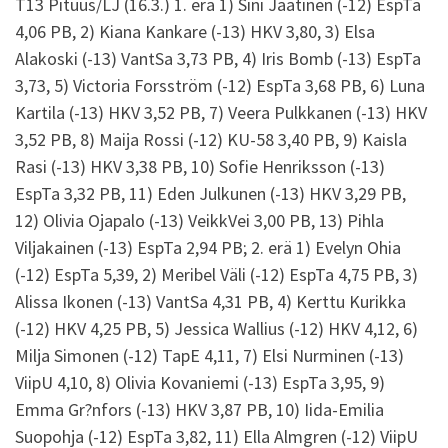
T13 Pituus/LJ (16.3.) 1. erä 1) Sini Jaatinen (-12) EspTa
4,06 PB, 2) Kiana Kankare (-13) HKV 3,80, 3) Elsa
Alakoski (-13) VantSa 3,73 PB, 4) Iris Bomb (-13) EspTa
3,73, 5) Victoria Forsström (-12) EspTa 3,68 PB, 6) Luna
Kartila (-13) HKV 3,52 PB, 7) Veera Pulkkanen (-13) HKV
3,52 PB, 8) Maija Rossi (-12) KU-58 3,40 PB, 9) Kaisla
Rasi (-13) HKV 3,38 PB, 10) Sofie Henriksson (-13)
EspTa 3,32 PB, 11) Eden Julkunen (-13) HKV 3,29 PB,
12) Olivia Ojapalo (-13) VeikkVei 3,00 PB, 13) Pihla
Viljakainen (-13) EspTa 2,94 PB; 2. erä 1) Evelyn Ohia
(-12) EspTa 5,39, 2) Meribel Väli (-12) EspTa 4,75 PB, 3)
Alissa Ikonen (-13) VantSa 4,31 PB, 4) Kerttu Kurikka
(-12) HKV 4,25 PB, 5) Jessica Wallius (-12) HKV 4,12, 6)
Milja Simonen (-12) TapE 4,11, 7) Elsi Nurminen (-13)
ViipU 4,10, 8) Olivia Kovaniemi (-13) EspTa 3,95, 9)
Emma Gr?nfors (-13) HKV 3,87 PB, 10) Iida-Emilia
Suopohja (-12) EspTa 3,82, 11) Ella Almgren (-12) ViipU