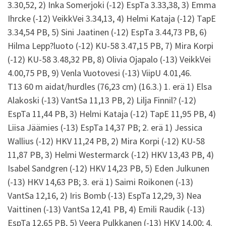
3.30,52, 2) Inka Somerjoki (-12) EspTa 3.33,38, 3) Emma
Ihrcke (-12) VeikkVei 3.34,13, 4) Helmi Kataja (-12) TapE
3.34,54 PB, 5) Sini Jaatinen (-12) EspTa 3.44,73 PB, 6)
Hilma Lepp?luoto (-12) KU-58 3.47,15 PB, 7) Mira Korpi
(-12) KU-58 3.48,32 PB, 8) Olivia Ojapalo (-13) VeikkVei
4.00,75 PB, 9) Venla Vuotovesi (-13) ViipU 4.01,46.
T13 60 m aidat/hurdles (76,23 cm) (16.3.) 1. erä 1) Elsa
Alakoski (-13) VantSa 11,13 PB, 2) Lilja Finnil? (-12)
EspTa 11,44 PB, 3) Helmi Kataja (-12) TapE 11,95 PB, 4)
Liisa Jäämies (-13) EspTa 14,37 PB; 2. erä 1) Jessica
Wallius (-12) HKV 11,24 PB, 2) Mira Korpi (-12) KU-58
11,87 PB, 3) Helmi Westermarck (-12) HKV 13,43 PB, 4)
Isabel Sandgren (-12) HKV 14,23 PB, 5) Eden Julkunen
(-13) HKV 14,63 PB; 3. erä 1) Saimi Roikonen (-13)
VantSa 12,16, 2) Iris Bomb (-13) EspTa 12,29, 3) Nea
Vaittinen (-13) VantSa 12,41 PB, 4) Emili Raudik (-13)
EspTa 12,65 PB, 5) Veera Pulkkanen (-13) HKV 14,00; 4.