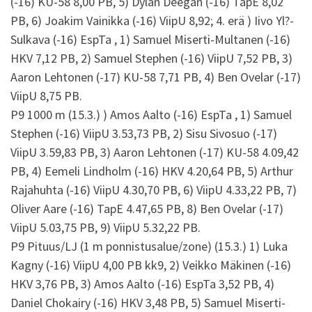
(-16) KU-58 8,00 PB, 5) Dylan Deegan (-16) TapE 8,02
PB, 6) Joakim Vainikka (-16) ViipU 8,92; 4. erä ) Iivo Yl?-
Sulkava (-16) EspTa , 1) Samuel Miserti-Multanen (-16)
HKV 7,12 PB, 2) Samuel Stephen (-16) ViipU 7,52 PB, 3)
Aaron Lehtonen (-17) KU-58 7,71 PB, 4) Ben Ovelar (-17)
ViipU 8,75 PB.
P9 1000 m (15.3.) ) Amos Aalto (-16) EspTa , 1) Samuel
Stephen (-16) ViipU 3.53,73 PB, 2) Sisu Sivosuo (-17)
ViipU 3.59,83 PB, 3) Aaron Lehtonen (-17) KU-58 4.09,42
PB, 4) Eemeli Lindholm (-16) HKV 4.20,64 PB, 5) Arthur
Rajahuhta (-16) ViipU 4.30,70 PB, 6) ViipU 4.33,22 PB, 7)
Oliver Aare (-16) TapE 4.47,65 PB, 8) Ben Ovelar (-17)
ViipU 5.03,75 PB, 9) ViipU 5.32,22 PB.
P9 Pituus/LJ (1 m ponnistusalue/zone) (15.3.) 1) Luka
Kagny (-16) ViipU 4,00 PB kk9, 2) Veikko Mäkinen (-16)
HKV 3,76 PB, 3) Amos Aalto (-16) EspTa 3,52 PB, 4)
Daniel Chokairy (-16) HKV 3,48 PB, 5) Samuel Miserti-