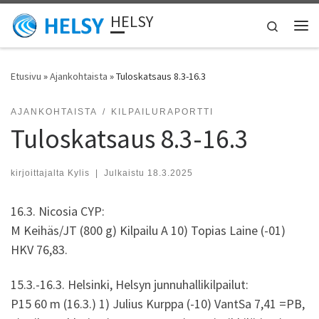
HELSY
Skip to content
Search
Vali
Etusivu
»
Ajankohtaista
»
Tuloskatsaus 8.3-16.3
AJANKOHTAISTA
KILPAILURAPORTTI
Tuloskatsaus 8.3-16.3
kirjoittajalta
Kylis
|
Julkaistu
18.3.2025
16.3. Nicosia CYP:
M Keihäs/JT (800 g) Kilpailu A 10) Topias Laine (-01)
HKV 76,83.
15.3.-16.3. Helsinki, Helsyn junnuhallikilpailut:
P15 60 m (16.3.) 1) Julius Kurppa (-10) VantSa 7,41 =PB,