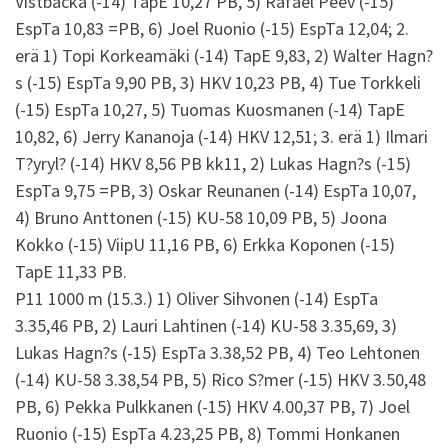
Vistbacka (-14) TapE 10,27 PB, 5) Rafael Peev (-15)
EspTa 10,83 =PB, 6) Joel Ruonio (-15) EspTa 12,04; 2.
erä 1) Topi Korkeamäki (-14) TapE 9,83, 2) Walter Hagn?
s (-15) EspTa 9,90 PB, 3) HKV 10,23 PB, 4) Tue Torkkeli
(-15) EspTa 10,27, 5) Tuomas Kuosmanen (-14) TapE
10,82, 6) Jerry Kananoja (-14) HKV 12,51; 3. erä 1) Ilmari
T?yryl? (-14) HKV 8,56 PB kk11, 2) Lukas Hagn?s (-15)
EspTa 9,75 =PB, 3) Oskar Reunanen (-14) EspTa 10,07,
4) Bruno Anttonen (-15) KU-58 10,09 PB, 5) Joona
Kokko (-15) ViipU 11,16 PB, 6) Erkka Koponen (-15)
TapE 11,33 PB.
P11 1000 m (15.3.) 1) Oliver Sihvonen (-14) EspTa
3.35,46 PB, 2) Lauri Lahtinen (-14) KU-58 3.35,69, 3)
Lukas Hagn?s (-15) EspTa 3.38,52 PB, 4) Teo Lehtonen
(-14) KU-58 3.38,54 PB, 5) Rico S?mer (-15) HKV 3.50,48
PB, 6) Pekka Pulkkanen (-15) HKV 4.00,37 PB, 7) Joel
Ruonio (-15) EspTa 4.23,25 PB, 8) Tommi Honkanen