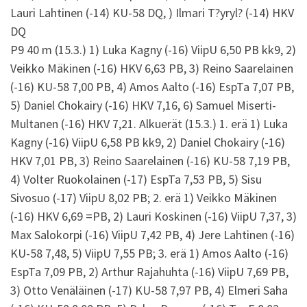
Lauri Lahtinen (-14) KU-58 DQ, ) Ilmari T?yryl? (-14) HKV
DQ
P9 40 m (15.3.) 1) Luka Kagny (-16) ViipU 6,50 PB kk9, 2)
Veikko Mäkinen (-16) HKV 6,63 PB, 3) Reino Saarelainen
(-16) KU-58 7,00 PB, 4) Amos Aalto (-16) EspTa 7,07 PB,
5) Daniel Chokairy (-16) HKV 7,16, 6) Samuel Miserti-
Multanen (-16) HKV 7,21. Alkuerät (15.3.) 1. erä 1) Luka
Kagny (-16) ViipU 6,58 PB kk9, 2) Daniel Chokairy (-16)
HKV 7,01 PB, 3) Reino Saarelainen (-16) KU-58 7,19 PB,
4) Volter Ruokolainen (-17) EspTa 7,53 PB, 5) Sisu
Sivosuo (-17) ViipU 8,02 PB; 2. erä 1) Veikko Mäkinen
(-16) HKV 6,69 =PB, 2) Lauri Koskinen (-16) ViipU 7,37, 3)
Max Salokorpi (-16) ViipU 7,42 PB, 4) Jere Lahtinen (-16)
KU-58 7,48, 5) ViipU 7,55 PB; 3. erä 1) Amos Aalto (-16)
EspTa 7,09 PB, 2) Arthur Rajahuhta (-16) ViipU 7,69 PB,
3) Otto Venäläinen (-17) KU-58 7,97 PB, 4) Elmeri Saha