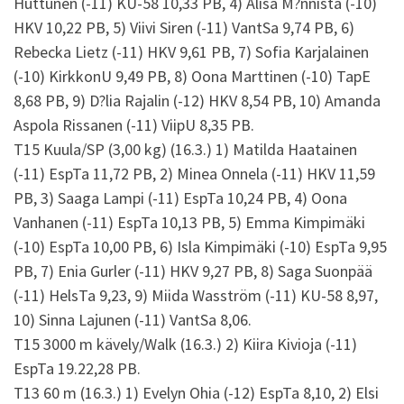
Huttunen (-11) KU-58 10,33 PB, 4) Alisa M?nnistä (-10)
HKV 10,22 PB, 5) Viivi Siren (-11) VantSa 9,74 PB, 6)
Rebecka Lietz (-11) HKV 9,61 PB, 7) Sofia Karjalainen
(-10) KirkkonU 9,49 PB, 8) Oona Marttinen (-10) TapE
8,68 PB, 9) D?lia Rajalin (-12) HKV 8,54 PB, 10) Amanda
Aspola Rissanen (-11) ViipU 8,35 PB.
T15 Kuula/SP (3,00 kg) (16.3.) 1) Matilda Haatainen
(-11) EspTa 11,72 PB, 2) Minea Onnela (-11) HKV 11,59
PB, 3) Saaga Lampi (-11) EspTa 10,24 PB, 4) Oona
Vanhanen (-11) EspTa 10,13 PB, 5) Emma Kimpimäki
(-10) EspTa 10,00 PB, 6) Isla Kimpimäki (-10) EspTa 9,95
PB, 7) Enia Gurler (-11) HKV 9,27 PB, 8) Saga Suonpää
(-11) HelsTa 9,23, 9) Miida Wasström (-11) KU-58 8,97,
10) Sinna Lajunen (-11) VantSa 8,06.
T15 3000 m kävely/Walk (16.3.) 2) Kiira Kivioja (-11)
EspTa 19.22,28 PB.
T13 60 m (16.3.) 1) Evelyn Ohia (-12) EspTa 8,10, 2) Elsi