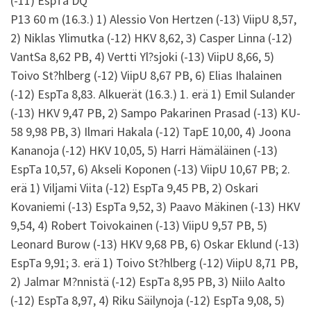
(-11) EspTa DQ
P13 60 m (16.3.) 1) Alessio Von Hertzen (-13) ViipU 8,57,
2) Niklas Ylimutka (-12) HKV 8,62, 3) Casper Linna (-12)
VantSa 8,62 PB, 4) Vertti Yl?sjoki (-13) ViipU 8,66, 5)
Toivo St?hlberg (-12) ViipU 8,67 PB, 6) Elias Ihalainen
(-12) EspTa 8,83. Alkuerät (16.3.) 1. erä 1) Emil Sulander
(-13) HKV 9,47 PB, 2) Sampo Pakarinen Prasad (-13) KU-
58 9,98 PB, 3) Ilmari Hakala (-12) TapE 10,00, 4) Joona
Kananoja (-12) HKV 10,05, 5) Harri Hämäläinen (-13)
EspTa 10,57, 6) Akseli Koponen (-13) ViipU 10,67 PB; 2.
erä 1) Viljami Viita (-12) EspTa 9,45 PB, 2) Oskari
Kovaniemi (-13) EspTa 9,52, 3) Paavo Mäkinen (-13) HKV
9,54, 4) Robert Toivokainen (-13) ViipU 9,57 PB, 5)
Leonard Burow (-13) HKV 9,68 PB, 6) Oskar Eklund (-13)
EspTa 9,91; 3. erä 1) Toivo St?hlberg (-12) ViipU 8,71 PB,
2) Jalmar M?nnistä (-12) EspTa 8,95 PB, 3) Niilo Aalto
(-12) EspTa 8,97, 4) Riku Säilynoja (-12) EspTa 9,08, 5)