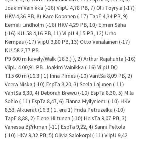
Joakim Vainikka (-16) ViipU 4,78 PB, 7) Olli Töyrylä (-17)
HKV 4,36 PB, 8) Kare Koponen (-17) TapE 4,34 PB, 9)
Eemeli Lindholm (-16) HKV 4,29 PB, 10) Elmeri Saha
(-16) KU-58 4,16 PB, 11) ViipU 4,15 PB, 12) Urho
Kempas (-17) ViipU 3,80 PB, 13) Otto Venäläinen (-17)
KU-58 2,77 PB.
P9 600 m kävely/Walk (16.3.) ), 2) Arthur Rajahuhta (-16)
ViipU 4.00,91 PB. Joakim Vainikka (-16) ViipU DQ
T15 60 m (16.3.) 1) Inna Pirnes (-10) VantSa 8,09 PB, 2)
Veera Niska (-10) EspTa 8,20, 3) Seela Lajunen (-11)
VantSa 8,30, 4) Deborah Brewu (-10) EspTa 8,30, 5) Mila
Sohlo (-11) EspTa 8,47, 6) Fianna Myllyniemi (-10) HKV
8,53. Alkuerät (16.3.) 1. erä 1) Frida Petruzelka (-10)
TapE 8,88, 2) Elene Hiltunen (-10) HelsTa 9,07 PB, 3)
Vanessa Bj?rkman (-11) EspTa 9,22, 4) Sanni Peltola
(-10) HKV 9,32 PB, 5) Olivia Salokorpi (-11) ViipU 9,42