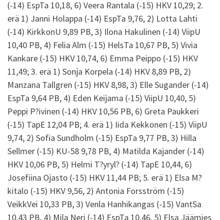
(-14) EspTa 10,18, 6) Veera Rantala (-15) HKV 10,29; 2.
erä 1) Janni Holappa (-14) EspTa 9,76, 2) Lotta Lahti
(-14) KirkkonU 9,89 PB, 3) Ilona Hakulinen (-14) ViipU
10,40 PB, 4) Felia Alm (-15) HelsTa 10,67 PB, 5) Vivia
Kankare (-15) HKV 10,74, 6) Emma Peippo (-15) HKV
11,49; 3. erä 1) Sonja Korpela (-14) HKV 8,89 PB, 2)
Manzana Tallgren (-15) HKV 8,98, 3) Elle Sugander (-14)
EspTa 9,64 PB, 4) Eden Keijama (-15) ViipU 10,40, 5)
Peppi P?ivinen (-14) HKV 10,56 PB, 6) Greta Paukkeri
(-15) TapE 12,04 PB; 4. erä 1) Iida Kekkonen (-15) ViipU
9,74, 2) Sofia Sundholm (-15) EspTa 9,77 PB, 3) Hilla
Sellmer (-15) KU-58 9,78 PB, 4) Matilda Kajander (-14)
HKV 10,06 PB, 5) Helmi T?yryl? (-14) TapE 10,44, 6)
Josefiina Ojasto (-15) HKV 11,44 PB; 5. erä 1) Elsa M?
kitalo (-15) HKV 9,56, 2) Antonia Forsström (-15)
VeikkVei 10,33 PB, 3) Venla Hanhikangas (-15) VantSa
10,43 PB, 4) Mila Neri (-14) EspTa 10,46, 5) Elsa Jäämies