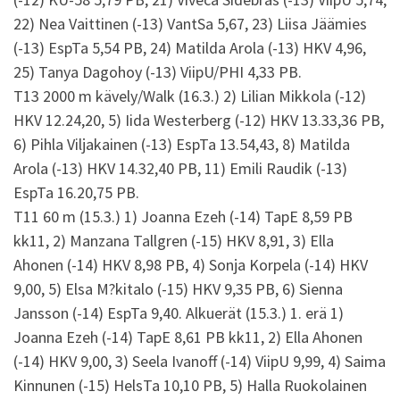
22) Nea Vaittinen (-13) VantSa 5,67, 23) Liisa Jäämies
(-13) EspTa 5,54 PB, 24) Matilda Arola (-13) HKV 4,96,
25) Tanya Dagohoy (-13) ViipU/PHI 4,33 PB.
T13 2000 m kävely/Walk (16.3.) 2) Lilian Mikkola (-12)
HKV 12.24,20, 5) Iida Westerberg (-12) HKV 13.33,36 PB,
6) Pihla Viljakainen (-13) EspTa 13.54,43, 8) Matilda
Arola (-13) HKV 14.32,40 PB, 11) Emili Raudik (-13)
EspTa 16.20,75 PB.
T11 60 m (15.3.) 1) Joanna Ezeh (-14) TapE 8,59 PB
kk11, 2) Manzana Tallgren (-15) HKV 8,91, 3) Ella
Ahonen (-14) HKV 8,98 PB, 4) Sonja Korpela (-14) HKV
9,00, 5) Elsa M?kitalo (-15) HKV 9,35 PB, 6) Sienna
Jansson (-14) EspTa 9,40. Alkuerät (15.3.) 1. erä 1)
Joanna Ezeh (-14) TapE 8,61 PB kk11, 2) Ella Ahonen
(-14) HKV 9,00, 3) Seela Ivanoff (-14) ViipU 9,99, 4) Saima
Kinnunen (-15) HelsTa 10,10 PB, 5) Halla Ruokolainen