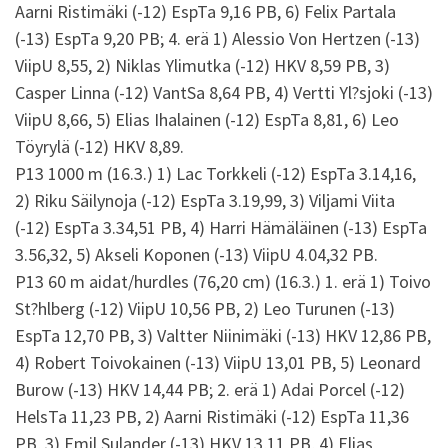
Aarni Ristimäki (-12) EspTa 9,16 PB, 6) Felix Partala
(-13) EspTa 9,20 PB; 4. erä 1) Alessio Von Hertzen (-13)
ViipU 8,55, 2) Niklas Ylimutka (-12) HKV 8,59 PB, 3)
Casper Linna (-12) VantSa 8,64 PB, 4) Vertti Yl?sjoki (-13)
ViipU 8,66, 5) Elias Ihalainen (-12) EspTa 8,81, 6) Leo
Töyrylä (-12) HKV 8,89.
P13 1000 m (16.3.) 1) Lac Torkkeli (-12) EspTa 3.14,16,
2) Riku Säilynoja (-12) EspTa 3.19,99, 3) Viljami Viita
(-12) EspTa 3.34,51 PB, 4) Harri Hämäläinen (-13) EspTa
3.56,32, 5) Akseli Koponen (-13) ViipU 4.04,32 PB.
P13 60 m aidat/hurdles (76,20 cm) (16.3.) 1. erä 1) Toivo
St?hlberg (-12) ViipU 10,56 PB, 2) Leo Turunen (-13)
EspTa 12,70 PB, 3) Valtter Niinimäki (-13) HKV 12,86 PB,
4) Robert Toivokainen (-13) ViipU 13,01 PB, 5) Leonard
Burow (-13) HKV 14,44 PB; 2. erä 1) Adai Porcel (-12)
HelsTa 11,23 PB, 2) Aarni Ristimäki (-12) EspTa 11,36
PB, 3) Emil Sulander (-13) HKV 13,11 PB, 4) Elias