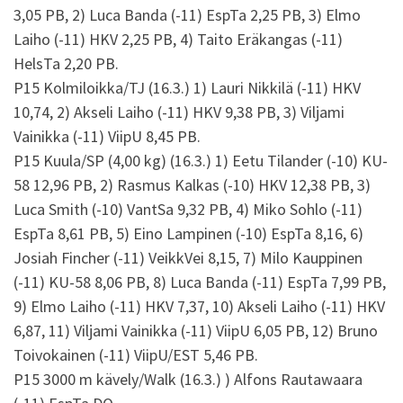
3,05 PB, 2) Luca Banda (-11) EspTa 2,25 PB, 3) Elmo
Laiho (-11) HKV 2,25 PB, 4) Taito Eräkangas (-11)
HelsTa 2,20 PB.
P15 Kolmiloikka/TJ (16.3.) 1) Lauri Nikkilä (-11) HKV
10,74, 2) Akseli Laiho (-11) HKV 9,38 PB, 3) Viljami
Vainikka (-11) ViipU 8,45 PB.
P15 Kuula/SP (4,00 kg) (16.3.) 1) Eetu Tilander (-10) KU-
58 12,96 PB, 2) Rasmus Kalkas (-10) HKV 12,38 PB, 3)
Luca Smith (-10) VantSa 9,32 PB, 4) Miko Sohlo (-11)
EspTa 8,61 PB, 5) Eino Lampinen (-10) EspTa 8,16, 6)
Josiah Fincher (-11) VeikkVei 8,15, 7) Milo Kauppinen
(-11) KU-58 8,06 PB, 8) Luca Banda (-11) EspTa 7,99 PB,
9) Elmo Laiho (-11) HKV 7,37, 10) Akseli Laiho (-11) HKV
6,87, 11) Viljami Vainikka (-11) ViipU 6,05 PB, 12) Bruno
Toivokainen (-11) ViipU/EST 5,46 PB.
P15 3000 m kävely/Walk (16.3.) ) Alfons Rautawaara