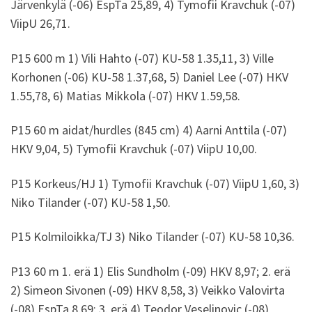
Järvenkylä (-06) EspTa 25,89, 4) Tymofii Kravchuk (-07)
ViipU 26,71.
P15 600 m 1) Vili Hahto (-07) KU-58 1.35,11, 3) Ville
Korhonen (-06) KU-58 1.37,68, 5) Daniel Lee (-07) HKV
1.55,78, 6) Matias Mikkola (-07) HKV 1.59,58.
P15 60 m aidat/hurdles (845 cm) 4) Aarni Anttila (-07)
HKV 9,04, 5) Tymofii Kravchuk (-07) ViipU 10,00.
P15 Korkeus/HJ 1) Tymofii Kravchuk (-07) ViipU 1,60, 3)
Niko Tilander (-07) KU-58 1,50.
P15 Kolmiloikka/TJ 3) Niko Tilander (-07) KU-58 10,36.
P13 60 m 1. erä 1) Elis Sundholm (-09) HKV 8,97; 2. erä
2) Simeon Sivonen (-09) HKV 8,58, 3) Veikko Valovirta
(-08) EspTa 8,69; 3. erä 4) Teodor Veselinovic (-08)