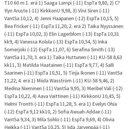
T10 60 m 1. erä 1) Saaga Lampi (-11) EspTa 9,80, 2) C?
tlyn Aruste (-11) KirkkonU 9,98, 3) Viivi Siren (-11)
VantSa 10,12, 4) Jenni Haapanen (-12) EspTa 10,15, 5)
Bea Fricker (-11) EspTa 11,20; 2. erä 2) Taika Nyyssänen
(-11) EspTa 10,02, 3) Elin Lagerblom (-13) EspTa 10,31
kk9, 4) Vanessa Kolula (-13) EspTa 10,54, 5) Inka
Somerjoki (-12) EspTa 11,07, 6) Serafina Smith (-13)
VantSa 11,70; 3. erä 1) Taika Huttunen (-11) KU-58 8,63
kk11, 3) Matilda Haatainen (-11) EspTa 9,77, 4) Salli
Saarinen (-11) EspTa 10,51, 5) Tinja Ikonen (-11) VantSa
11,22; 4. erä 1) Miida Wasström (-11) KU-58 9,46, 2)
Medina Nieminen (-11) VantSa 9,95, 3) Meribel Väli (-12)
EspTa 10,22, 4) Aava Vaittinen (-11) KirkkonU 10,45, 5)
Helmi Trontti (-11) EspTa 11,28; 5. erä 1) Evelyn Ohia
(-12) EspTa 9,12 kk10, 2) Sofia Awuah-Addae (-11)
VantSa 9,34, 3) Mila Sohlo (-11) EspTa 9,69, 4) Olivia
Heikka (-11) VantSa 10,25, 5) Iida Järvenpää (-11)