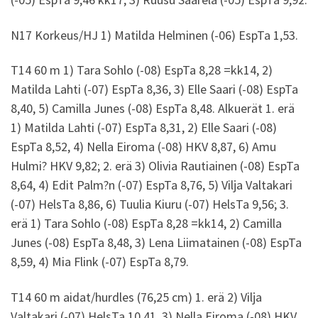
N17 Korkeus/HJ 1) Matilda Helminen (-06) EspTa 1,53.
T14 60 m 1) Tara Sohlo (-08) EspTa 8,28 =kk14, 2)
Matilda Lahti (-07) EspTa 8,36, 3) Elle Saari (-08) EspTa
8,40, 5) Camilla Junes (-08) EspTa 8,48. Alkuerät 1. erä
1) Matilda Lahti (-07) EspTa 8,31, 2) Elle Saari (-08)
EspTa 8,52, 4) Nella Eiroma (-08) HKV 8,87, 6) Amu
Hulmi? HKV 9,82; 2. erä 3) Olivia Rautiainen (-08) EspTa
8,64, 4) Edit Palm?n (-07) EspTa 8,76, 5) Vilja Valtakari
(-07) HelsTa 8,86, 6) Tuulia Kiuru (-07) HelsTa 9,56; 3.
erä 1) Tara Sohlo (-08) EspTa 8,28 =kk14, 2) Camilla
Junes (-08) EspTa 8,48, 3) Lena Liimatainen (-08) EspTa
8,59, 4) Mia Flink (-07) EspTa 8,79.
T14 60 m aidat/hurdles (76,25 cm) 1. erä 2) Vilja
Valtakari (-07) HelsTa 10,41, 3) Nella Eiroma (-08) HKV