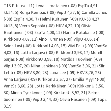
T13 Pituus/LJ 1) Lena Liimatainen (-08) EspTa 4,91
kk14, 5) Ronja Kempas (-08) ViipU 4,37, 6) Camilla Junes
(-08) EspTa 4,30, 7) Helmi Kuitunen (-09) KU-58 4,27
kk13, 8) Veera Seppälä (-08) HKV 4,22, 10) Olivia
Rautiainen (-08) EspTa 4,08, 11) Hanna Kotakallio (-08)
KirkkonU 4,07, 12) Aino Turunen (-09) ViipU 4,06, 14)
Saina Lavi (-08) KirkkonU 4,03, 15) Viivi Paju (-09) VantSa
4,03, 16) Lotta Larjava (-08) KirkkonU 3,98, 17) Merell
Sarjas (-08) KirkkonU 3,98, 18) Matilda Tuovinen (-09)
ViipU 3,97, 20) Niina Lankinen (-09) VantSa 3,96, 21) Siiri
Lehti (-09) HKV 3,80, 23) Luna Lee (-09) HKV 3,76, 26)
Anna Larjava (-09) KirkkonU 3,67, 27) Emilia Myyr? (-09)
VantSa 3,60, 28) Lotta Kärkkäinen (-09) KirkkonU 3,56,
30) Minna Tynkkynen (-09) KirkkonU 3,52, 31) Selma
Suominen (-09) ViipU 3,44, 32) Olivia Räsänen (-09) TapE
3,19.