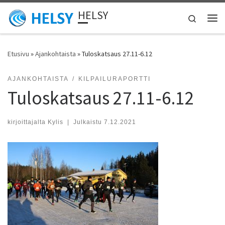
HELSY
Skip to content
Search
Vali
Etusivu
»
Ajankohtaista
»
Tuloskatsaus 27.11-6.12
AJANKOHTAISTA
KILPAILURAPORTTI
Tuloskatsaus 27.11-6.12
kirjoittajalta
Kylis
|
Julkaistu
7.12.2021