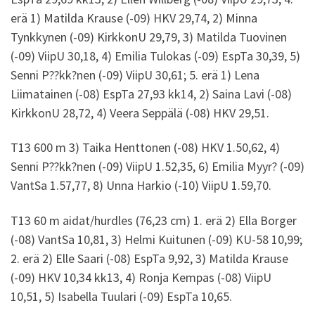
erä 1) Matilda Krause (-09) HKV 29,74, 2) Minna
Tynkkynen (-09) KirkkonU 29,79, 3) Matilda Tuovinen
(-09) ViipU 30,18, 4) Emilia Tulokas (-09) EspTa 30,39, 5)
Senni P??kk?nen (-09) ViipU 30,61; 5. erä 1) Lena
Liimatainen (-08) EspTa 27,93 kk14, 2) Saina Lavi (-08)
KirkkonU 28,72, 4) Veera Seppälä (-08) HKV 29,51.
T13 600 m 3) Taika Henttonen (-08) HKV 1.50,62, 4)
Senni P??kk?nen (-09) ViipU 1.52,35, 6) Emilia Myyr? (-09)
VantSa 1.57,77, 8) Unna Harkio (-10) ViipU 1.59,70.
T13 60 m aidat/hurdles (76,23 cm) 1. erä 2) Ella Borger
(-08) VantSa 10,81, 3) Helmi Kuitunen (-09) KU-58 10,99;
2. erä 2) Elle Saari (-08) EspTa 9,92, 3) Matilda Krause
(-09) HKV 10,34 kk13, 4) Ronja Kempas (-08) ViipU
10,51, 5) Isabella Tuulari (-09) EspTa 10,65.