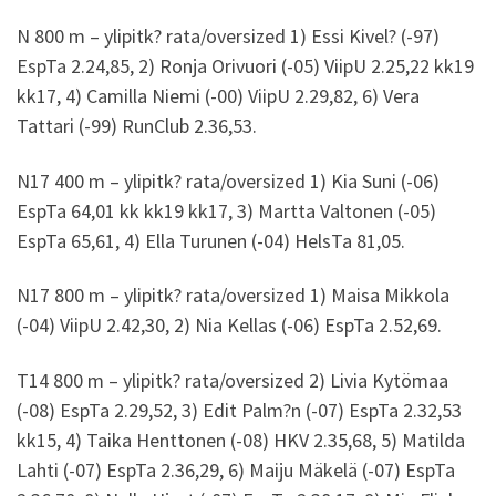
N 800 m – ylipitk? rata/oversized 1) Essi Kivel? (-97)
EspTa 2.24,85, 2) Ronja Orivuori (-05) ViipU 2.25,22 kk19
kk17, 4) Camilla Niemi (-00) ViipU 2.29,82, 6) Vera
Tattari (-99) RunClub 2.36,53.
N17 400 m – ylipitk? rata/oversized 1) Kia Suni (-06)
EspTa 64,01 kk kk19 kk17, 3) Martta Valtonen (-05)
EspTa 65,61, 4) Ella Turunen (-04) HelsTa 81,05.
N17 800 m – ylipitk? rata/oversized 1) Maisa Mikkola
(-04) ViipU 2.42,30, 2) Nia Kellas (-06) EspTa 2.52,69.
T14 800 m – ylipitk? rata/oversized 2) Livia Kytömaa
(-08) EspTa 2.29,52, 3) Edit Palm?n (-07) EspTa 2.32,53
kk15, 4) Taika Henttonen (-08) HKV 2.35,68, 5) Matilda
Lahti (-07) EspTa 2.36,29, 6) Maiju Mäkelä (-07) EspTa