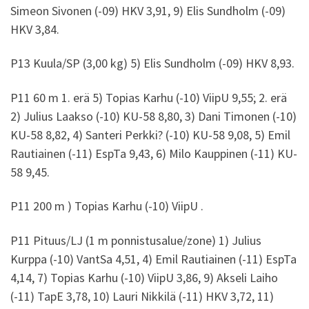
Simeon Sivonen (-09) HKV 3,91, 9) Elis Sundholm (-09)
HKV 3,84.
P13 Kuula/SP (3,00 kg) 5) Elis Sundholm (-09) HKV 8,93.
P11 60 m 1. erä 5) Topias Karhu (-10) ViipU 9,55; 2. erä
2) Julius Laakso (-10) KU-58 8,80, 3) Dani Timonen (-10)
KU-58 8,82, 4) Santeri Perkki? (-10) KU-58 9,08, 5) Emil
Rautiainen (-11) EspTa 9,43, 6) Milo Kauppinen (-11) KU-
58 9,45.
P11 200 m ) Topias Karhu (-10) ViipU .
P11 Pituus/LJ (1 m ponnistusalue/zone) 1) Julius
Kurppa (-10) VantSa 4,51, 4) Emil Rautiainen (-11) EspTa
4,14, 7) Topias Karhu (-10) ViipU 3,86, 9) Akseli Laiho
(-11) TapE 3,78, 10) Lauri Nikkilä (-11) HKV 3,72, 11)