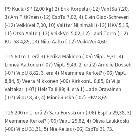
P9 Kuula/SP (2,00 kg) 2) Erik Korpela (-12) VantSa 7,20,
3) Arn Pitk?nen (-12) EspTa 7,02, 4) Elvin Glad-Schreven
(-12) VeikkVei 7,00, 10) Valtter Niinimäki (-13) HKV 5,15,
11) Otso Aalto (-13) VeikkVei 5,02, 12) Lauri Torro (-12)
KU-58 4,85, 13) Niilo Aalto (-12) VeikkVei 4,60.
T15 60 m 1. erä 3) Eerika Mäkinen (-06) ViipU 9,31, 4)
Linnea Aaltonen (-07) ViipU 9,49; 2. erä 2) Amelie Dosseh
(-07) ViipU 8,82; 3. erä 4) Meaminea Kerkel? (-06) ViipU
8,84, 5) Veera Mikkonen (-06) KirkkonU 8,85, 6) Vilja
Valtakari (-07) HelsTa 8,89; 4. erä 1) Jade Oravainen
(-07) ViipU 8,50, 4) Minni Ruska (-07) HKV 8,65.
T15 200 m 1. erä 2) Sara Forsström (-06) EspTa 29,38, 3)
Meaminea Kerkel? (-06) ViipU 29,82, 4) Olivia Laukkoski
(-06) ViipU 31,31, 5) Nia Kellas (-06) EspTa 31,73.