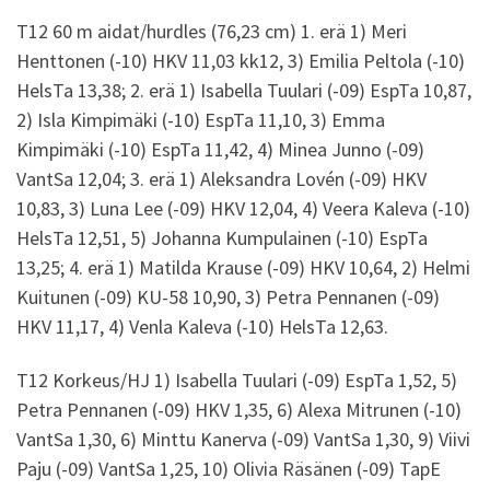
T12 60 m aidat/hurdles (76,23 cm) 1. erä 1) Meri
Henttonen (-10) HKV 11,03 kk12, 3) Emilia Peltola (-10)
HelsTa 13,38; 2. erä 1) Isabella Tuulari (-09) EspTa 10,87,
2) Isla Kimpimäki (-10) EspTa 11,10, 3) Emma
Kimpimäki (-10) EspTa 11,42, 4) Minea Junno (-09)
VantSa 12,04; 3. erä 1) Aleksandra Lovén (-09) HKV
10,83, 3) Luna Lee (-09) HKV 12,04, 4) Veera Kaleva (-10)
HelsTa 12,51, 5) Johanna Kumpulainen (-10) EspTa
13,25; 4. erä 1) Matilda Krause (-09) HKV 10,64, 2) Helmi
Kuitunen (-09) KU-58 10,90, 3) Petra Pennanen (-09)
HKV 11,17, 4) Venla Kaleva (-10) HelsTa 12,63.
T12 Korkeus/HJ 1) Isabella Tuulari (-09) EspTa 1,52, 5)
Petra Pennanen (-09) HKV 1,35, 6) Alexa Mitrunen (-10)
VantSa 1,30, 6) Minttu Kanerva (-09) VantSa 1,30, 9) Viivi
Paju (-09) VantSa 1,25, 10) Olivia Räsänen (-09) TapE