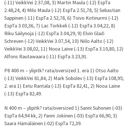
(-11) VeikkVei 2.37,08, 3) Martin Maula (-12) EspTa
2.48,24, 4) Milo Maula (-12) EspTa 2.51,78, 5) Sebastian
Sappinen (-11) EspTa 2.52,78, 6) Toivo Kotinurmi (-12)
EspTa 3.03,36, 7) Lac Torkkeli (-12) EspTa 3.04,22, 8)
Riku Säilynoja (-12) EspTa 3.04,29, 9) Elvin Glad-
Schreven (-12) VeikkVei 3.07,54, 10) Niilo Aalto (-12)
VeikkVei 3.08,02, 11) Nooa Laine (-13) EspTa 3.10,80, 12)
Alfons Rautawaara (-11) EspTa 3.23,91.
P8 400 m – ylipitk? rata/oversized 1. erä 1) Otso Aalto
(-13) VeikkVei 81,84, 2) Mark Sobolev (-13) EspTa 108,95;
2. erä 1) Eetu Rantala (-13) EspTa 82,41, 2) Nooa Laine
(-13) EspTa 82,49.
N 400 m – ylipitk? rata/oversized 1) Sanni Suhonen (-03)
EspTa 64,94 kk, 2) Fanni Jokinen (-03) EspTa 66,90, 3)
Saara Hämäläinen (-02) EspTa 72,39.