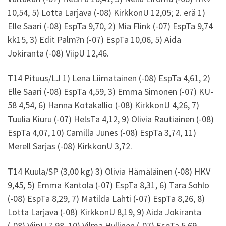
10,54, 5) Lotta Larjava (-08) KirkkonU 12,05; 2. erä 1)
Elle Saari (-08) EspTa 9,70, 2) Mia Flink (-07) EspTa 9,74
kk15, 3) Edit Palm?n (-07) EspTa 10,06, 5) Aida
Jokiranta (-08) ViipU 12,46.
T14 Pituus/LJ 1) Lena Liimatainen (-08) EspTa 4,61, 2)
Elle Saari (-08) EspTa 4,59, 3) Emma Simonen (-07) KU-
58 4,54, 6) Hanna Kotakallio (-08) KirkkonU 4,26, 7)
Tuulia Kiuru (-07) HelsTa 4,12, 9) Olivia Rautiainen (-08)
EspTa 4,07, 10) Camilla Junes (-08) EspTa 3,74, 11)
Merell Sarjas (-08) KirkkonU 3,72.
T14 Kuula/SP (3,00 kg) 3) Olivia Hämäläinen (-08) HKV
9,45, 5) Emma Kantola (-07) EspTa 8,31, 6) Tara Sohlo
(-08) EspTa 8,29, 7) Matilda Lahti (-07) EspTa 8,26, 8)
Lotta Larjava (-08) KirkkonU 8,19, 9) Aida Jokiranta
(-08) ViipU 7,98, 10) Vilma Hyllinen (-07) EspTa 5,69.