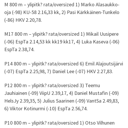
M 800 m – ylipitk? rata/oversized 1) Marko Alasaukko-
oja (-98) KU-58 2.16,33 kk, 2) Pasi Kärkkäinen-Tunkelo
(-86) HKV 2.20,78.
M17 800 m – ylipitk? rata/oversized 1) Mikail Uusipere
(-06) EspTa 2.14,53 kk kk19 kk17, 4) Luka Kaseva (-06)
EspTa 2.38,74.
P14 800 m – ylipitk? rata/oversized 6) Emil Alajoutsijärvi
(-07) EspTa 2.25,98, 7) Daniel Lee (-07) HKV 2.27,83.
P12 800 m – ylipitk? rata/oversized 3) Teemu
Jauhiainen (-09) ViipU 2.39,17, 4) Daniel Mustafin (-09)
HelsJy 2.39,35, 5) Julius Saarinen (-09) VantSa 2.49,83,
6) Viktor Kotinurmi (-10) EspTa 2.56,74.
P10 800 m – ylipitk? rata/oversized 1) Otso Vilhunen