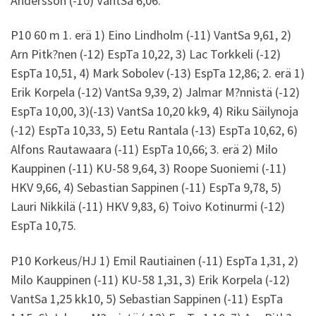
Andersson (-10) VantSa 6,06.
P10 60 m 1. erä 1) Eino Lindholm (-11) VantSa 9,61, 2)
Arn Pitk?nen (-12) EspTa 10,22, 3) Lac Torkkeli (-12)
EspTa 10,51, 4) Mark Sobolev (-13) EspTa 12,86; 2. erä 1)
Erik Korpela (-12) VantSa 9,39, 2) Jalmar M?nnistä (-12)
EspTa 10,00, 3)(-13) VantSa 10,20 kk9, 4) Riku Säilynoja
(-12) EspTa 10,33, 5) Eetu Rantala (-13) EspTa 10,62, 6)
Alfons Rautawaara (-11) EspTa 10,66; 3. erä 2) Milo
Kauppinen (-11) KU-58 9,64, 3) Roope Suoniemi (-11)
HKV 9,66, 4) Sebastian Sappinen (-11) EspTa 9,78, 5)
Lauri Nikkilä (-11) HKV 9,83, 6) Toivo Kotinurmi (-12)
EspTa 10,75.
P10 Korkeus/HJ 1) Emil Rautiainen (-11) EspTa 1,31, 2)
Milo Kauppinen (-11) KU-58 1,31, 3) Erik Korpela (-12)
VantSa 1,25 kk10, 5) Sebastian Sappinen (-11) EspTa