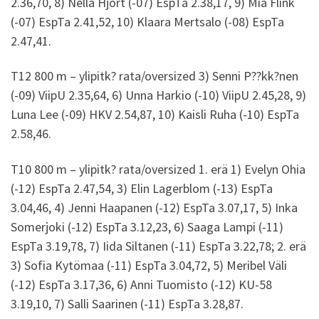
2.36,70, 8) Nella Hjort (-07) EspTa 2.38,17, 9) Mia Flink
(-07) EspTa 2.41,52, 10) Klaara Mertsalo (-08) EspTa
2.47,41.
T12 800 m – ylipitk? rata/oversized 3) Senni P??kk?nen
(-09) ViipU 2.35,64, 6) Unna Harkio (-10) ViipU 2.45,28, 9)
Luna Lee (-09) HKV 2.54,87, 10) Kaisli Ruha (-10) EspTa
2.58,46.
T10 800 m – ylipitk? rata/oversized 1. erä 1) Evelyn Ohia
(-12) EspTa 2.47,54, 3) Elin Lagerblom (-13) EspTa
3.04,46, 4) Jenni Haapanen (-12) EspTa 3.07,17, 5) Inka
Somerjoki (-12) EspTa 3.12,23, 6) Saaga Lampi (-11)
EspTa 3.19,78, 7) Iida Siltanen (-11) EspTa 3.22,78; 2. erä
3) Sofia Kytömaa (-11) EspTa 3.04,72, 5) Meribel Väli
(-12) EspTa 3.17,36, 6) Anni Tuomisto (-12) KU-58
3.19,10, 7) Salli Saarinen (-11) EspTa 3.28,87.