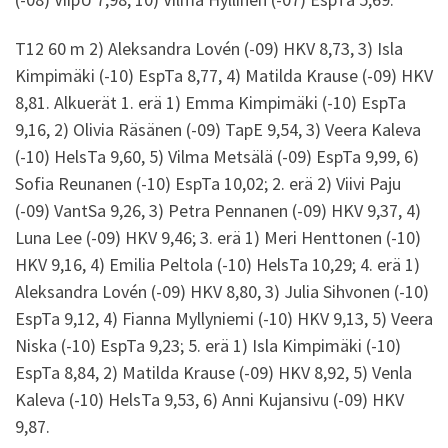
T12 60 m 2) Aleksandra Lovén (-09) HKV 8,73, 3) Isla
Kimpimäki (-10) EspTa 8,77, 4) Matilda Krause (-09) HKV
8,81. Alkuerät 1. erä 1) Emma Kimpimäki (-10) EspTa
9,16, 2) Olivia Räsänen (-09) TapE 9,54, 3) Veera Kaleva
(-10) HelsTa 9,60, 5) Vilma Metsälä (-09) EspTa 9,99, 6)
Sofia Reunanen (-10) EspTa 10,02; 2. erä 2) Viivi Paju
(-09) VantSa 9,26, 3) Petra Pennanen (-09) HKV 9,37, 4)
Luna Lee (-09) HKV 9,46; 3. erä 1) Meri Henttonen (-10)
HKV 9,16, 4) Emilia Peltola (-10) HelsTa 10,29; 4. erä 1)
Aleksandra Lovén (-09) HKV 8,80, 3) Julia Sihvonen (-10)
EspTa 9,12, 4) Fianna Myllyniemi (-10) HKV 9,13, 5) Veera
Niska (-10) EspTa 9,23; 5. erä 1) Isla Kimpimäki (-10)
EspTa 8,84, 2) Matilda Krause (-09) HKV 8,92, 5) Venla
Kaleva (-10) HelsTa 9,53, 6) Anni Kujansivu (-09) HKV
9,87.