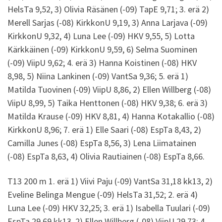
HelsTa 9,52, 3) Olivia Räsänen (-09) TapE 9,71; 3. erä 2)
Merell Sarjas (-08) KirkkonU 9,19, 3) Anna Larjava (-09)
KirkkonU 9,32, 4) Luna Lee (-09) HKV 9,55, 5) Lotta
Kärkkäinen (-09) KirkkonU 9,59, 6) Selma Suominen
(-09) ViipU 9,62; 4. erä 3) Hanna Koistinen (-08) HKV
8,98, 5) Niina Lankinen (-09) VantSa 9,36; 5. erä 1)
Matilda Tuovinen (-09) ViipU 8,86, 2) Ellen Willberg (-08)
ViipU 8,99, 5) Taika Henttonen (-08) HKV 9,38; 6. erä 3)
Matilda Krause (-09) HKV 8,81, 4) Hanna Kotakallio (-08)
KirkkonU 8,96; 7. erä 1) Elle Saari (-08) EspTa 8,43, 2)
Camilla Junes (-08) EspTa 8,56, 3) Lena Liimatainen
(-08) EspTa 8,63, 4) Olivia Rautiainen (-08) EspTa 8,66.
T13 200 m 1. erä 1) Viivi Paju (-09) VantSa 31,18 kk13, 2)
Eveline Belinga Mengue (-09) HelsTa 31,52; 2. erä 4)
Luna Lee (-09) HKV 32,25; 3. erä 1) Isabella Tuulari (-09)
EspTa 29,69 kk13, 2) Ellen Willberg (-08) ViipU 29,73; 4.