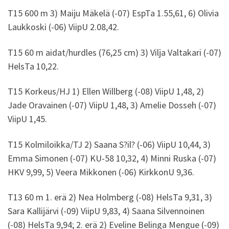
T15 600 m 3) Maiju Mäkelä (-07) EspTa 1.55,61, 6) Olivia
Laukkoski (-06) ViipU 2.08,42.
T15 60 m aidat/hurdles (76,25 cm) 3) Vilja Valtakari (-07)
HelsTa 10,22.
T15 Korkeus/HJ 1) Ellen Willberg (-08) ViipU 1,48, 2)
Jade Oravainen (-07) ViipU 1,48, 3) Amelie Dosseh (-07)
ViipU 1,45.
T15 Kolmiloikka/TJ 2) Saana S?il? (-06) ViipU 10,44, 3)
Emma Simonen (-07) KU-58 10,32, 4) Minni Ruska (-07)
HKV 9,99, 5) Veera Mikkonen (-06) KirkkonU 9,36.
T13 60 m 1. erä 2) Nea Holmberg (-08) HelsTa 9,31, 3)
Sara Kallijärvi (-09) ViipU 9,83, 4) Saana Silvennoinen
(-08) HelsTa 9,94; 2. erä 2) Eveline Belinga Mengue (-09)