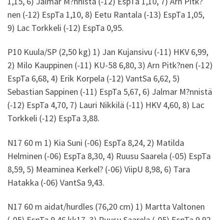
1,15, 6) Jalmar M?nnistä (-12) EspTa 1,10, 7) Arn Pitk?
nen (-12) EspTa 1,10, 8) Eetu Rantala (-13) EspTa 1,05,
9) Lac Torkkeli (-12) EspTa 0,95.
P10 Kuula/SP (2,50 kg) 1) Jan Kujansivu (-11) HKV 6,99,
2) Milo Kauppinen (-11) KU-58 6,80, 3) Arn Pitk?nen (-12)
EspTa 6,68, 4) Erik Korpela (-12) VantSa 6,62, 5)
Sebastian Sappinen (-11) EspTa 5,67, 6) Jalmar M?nnistä
(-12) EspTa 4,70, 7) Lauri Nikkilä (-11) HKV 4,60, 8) Lac
Torkkeli (-12) EspTa 3,88.
N17 60 m 1) Kia Suni (-06) EspTa 8,24, 2) Matilda
Helminen (-06) EspTa 8,30, 4) Ruusu Saarela (-05) EspTa
8,59, 5) Meaminea Kerkel? (-06) ViipU 8,98, 6) Tara
Hatakka (-06) VantSa 9,43.
N17 60 m aidat/hurdles (76,20 cm) 1) Martta Valtonen
(-05) EspTa 9,46 kk17, 3) Ruusu Saarela (-05) EspTa 9,92.