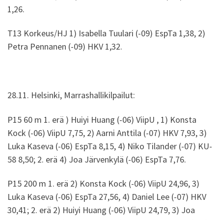
1,26.
T13 Korkeus/HJ 1) Isabella Tuulari (-09) EspTa 1,38, 2)
Petra Pennanen (-09) HKV 1,32.
28.11. Helsinki, Marrashallikilpailut:
P15 60 m 1. erä ) Huiyi Huang (-06) ViipU , 1) Konsta
Kock (-06) ViipU 7,75, 2) Aarni Anttila (-07) HKV 7,93, 3)
Luka Kaseva (-06) EspTa 8,15, 4) Niko Tilander (-07) KU-
58 8,50; 2. erä 4) Joa Järvenkylä (-06) EspTa 7,76.
P15 200 m 1. erä 2) Konsta Kock (-06) ViipU 24,96, 3)
Luka Kaseva (-06) EspTa 27,56, 4) Daniel Lee (-07) HKV
30,41; 2. erä 2) Huiyi Huang (-06) ViipU 24,79, 3) Joa