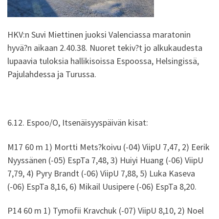
HKV:n Suvi Miettinen juoksi Valenciassa maratonin
hyvä?n aikaan 2.40.38. Nuoret tekiv?t jo alkukaudesta
lupaavia tuloksia hallikisoissa Espoossa, Helsingissä,
Pajulahdessa ja Turussa.
6.12. Espoo/O, Itsenäisyyspäivän kisat:
M17 60 m 1) Mortti Mets?koivu (-04) ViipU 7,47, 2) Eerik
Nyyssänen (-05) EspTa 7,48, 3) Huiyi Huang (-06) ViipU
7,79, 4) Pyry Brandt (-06) ViipU 7,88, 5) Luka Kaseva
(-06) EspTa 8,16, 6) Mikail Uusipere (-06) EspTa 8,20.
P14 60 m 1) Tymofii Kravchuk (-07) ViipU 8,10, 2) Noel