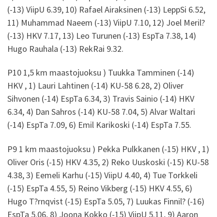
(-13) ViipU 6.39, 10) Rafael Airaksinen (-13) LeppSi 6.52,
11) Muhammad Naeem (-13) ViipU 7.10, 12) Joel Meril?
(-13) HKV 7.17, 13) Leo Turunen (-13) EspTa 7.38, 14)
Hugo Rauhala (-13) RekRai 9.32.
P10 1,5 km maastojuoksu ) Tuukka Tamminen (-14)
HKV , 1) Lauri Lahtinen (-14) KU-58 6.28, 2) Oliver
Sihvonen (-14) EspTa 6.34, 3) Travis Sainio (-14) HKV
6.34, 4) Dan Sahros (-14) KU-58 7.04, 5) Alvar Waltari
(-14) EspTa 7.09, 6) Emil Karikoski (-14) EspTa 7.55.
P9 1 km maastojuoksu ) Pekka Pulkkanen (-15) HKV , 1)
Oliver Oris (-15) HKV 4.35, 2) Reko Uuskoski (-15) KU-58
4.38, 3) Eemeli Karhu (-15) ViipU 4.40, 4) Tue Torkkeli
(-15) EspTa 4.55, 5) Reino Vikberg (-15) HKV 4.55, 6)
Hugo T?rnqvist (-15) EspTa 5.05, 7) Luukas Finnil? (-16)
EspTa 5.06, 8) Joona Kokko (-15) ViipU 5.11, 9) Aaron