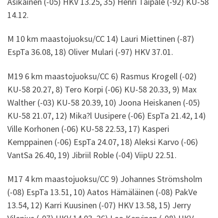
Asikainen (-05) HKV 13.25, 35) Henri Taipale (-92) KU-58
14.12.
M 10 km maastojuoksu/CC 14) Lauri Miettinen (-87)
EspTa 36.08, 18) Oliver Mulari (-97) HKV 37.01.
M19 6 km maastojuoksu/CC 6) Rasmus Krogell (-02)
KU-58 20.27, 8) Tero Korpi (-06) KU-58 20.33, 9) Max
Walther (-03) KU-58 20.39, 10) Joona Heiskanen (-05)
KU-58 21.07, 12) Mika?l Uusipere (-06) EspTa 21.42, 14)
Ville Korhonen (-06) KU-58 22.53, 17) Kasperi
Kemppainen (-06) EspTa 24.07, 18) Aleksi Karvo (-06)
VantSa 26.40, 19) Jibriil Roble (-04) ViipU 22.51.
M17 4 km maastojuoksu/CC 9) Johannes Strömsholm
(-08) EspTa 13.51, 10) Aatos Hämäläinen (-08) PakVe
13.54, 12) Karri Kuusinen (-07) HKV 13.58, 15) Jerry