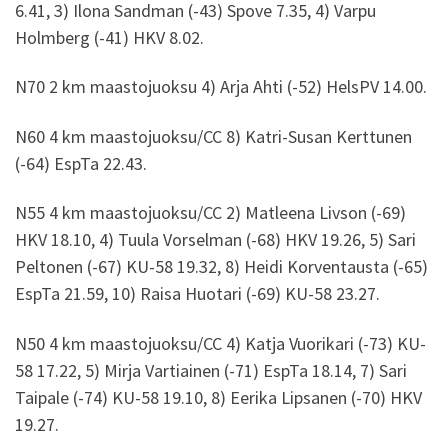
6.41, 3) Ilona Sandman (-43) Spove 7.35, 4) Varpu
Holmberg (-41) HKV 8.02.
N70 2 km maastojuoksu 4) Arja Ahti (-52) HelsPV 14.00.
N60 4 km maastojuoksu/CC 8) Katri-Susan Kerttunen
(-64) EspTa 22.43.
N55 4 km maastojuoksu/CC 2) Matleena Livson (-69)
HKV 18.10, 4) Tuula Vorselman (-68) HKV 19.26, 5) Sari
Peltonen (-67) KU-58 19.32, 8) Heidi Korventausta (-65)
EspTa 21.59, 10) Raisa Huotari (-69) KU-58 23.27.
N50 4 km maastojuoksu/CC 4) Katja Vuorikari (-73) KU-
58 17.22, 5) Mirja Vartiainen (-71) EspTa 18.14, 7) Sari
Taipale (-74) KU-58 19.10, 8) Eerika Lipsanen (-70) HKV
19.27.