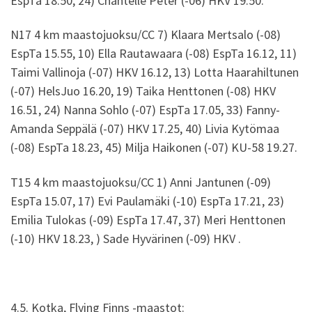
EspTa 18.50, 24) Chantelle Peter (-06) HKV 19.50.
N17 4 km maastojuoksu/CC 7) Klaara Mertsalo (-08)
EspTa 15.55, 10) Ella Rautawaara (-08) EspTa 16.12, 11)
Taimi Vallinoja (-07) HKV 16.12, 13) Lotta Haarahiltunen
(-07) HelsJuo 16.20, 19) Taika Henttonen (-08) HKV
16.51, 24) Nanna Sohlo (-07) EspTa 17.05, 33) Fanny-
Amanda Seppälä (-07) HKV 17.25, 40) Livia Kytömaa
(-08) EspTa 18.23, 45) Milja Haikonen (-07) KU-58 19.27.
T15 4 km maastojuoksu/CC 1) Anni Jantunen (-09)
EspTa 15.07, 17) Evi Paulamäki (-10) EspTa 17.21, 23)
Emilia Tulokas (-09) EspTa 17.47, 37) Meri Henttonen
(-10) HKV 18.23, ) Sade Hyvärinen (-09) HKV .
4.5. Kotka, Flying Finns -maastot: