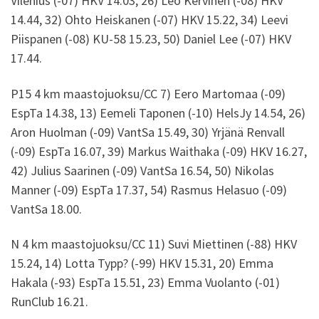
Vilenius (-07) HKV 14.03, 26) Leo Kervinen (-08) HKV
14.44, 32) Ohto Heiskanen (-07) HKV 15.22, 34) Leevi
Piispanen (-08) KU-58 15.23, 50) Daniel Lee (-07) HKV
17.44.
P15 4 km maastojuoksu/CC 7) Eero Martomaa (-09)
EspTa 14.38, 13) Eemeli Taponen (-10) HelsJy 14.54, 26)
Aron Huolman (-09) VantSa 15.49, 30) Yrjänä Renvall
(-09) EspTa 16.07, 39) Markus Waithaka (-09) HKV 16.27,
42) Julius Saarinen (-09) VantSa 16.54, 50) Nikolas
Manner (-09) EspTa 17.37, 54) Rasmus Helasuo (-09)
VantSa 18.00.
N 4 km maastojuoksu/CC 11) Suvi Miettinen (-88) HKV
15.24, 14) Lotta Typp? (-99) HKV 15.31, 20) Emma
Hakala (-93) EspTa 15.51, 23) Emma Vuolanto (-01)
RunClub 16.21.