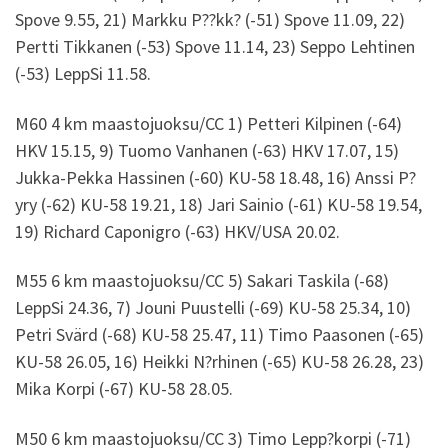
Spove 9.55, 21) Markku P??kk? (-51) Spove 11.09, 22)
Pertti Tikkanen (-53) Spove 11.14, 23) Seppo Lehtinen
(-53) LeppSi 11.58.
M60 4 km maastojuoksu/CC 1) Petteri Kilpinen (-64)
HKV 15.15, 9) Tuomo Vanhanen (-63) HKV 17.07, 15)
Jukka-Pekka Hassinen (-60) KU-58 18.48, 16) Anssi P?
yry (-62) KU-58 19.21, 18) Jari Sainio (-61) KU-58 19.54,
19) Richard Caponigro (-63) HKV/USA 20.02.
M55 6 km maastojuoksu/CC 5) Sakari Taskila (-68)
LeppSi 24.36, 7) Jouni Puustelli (-69) KU-58 25.34, 10)
Petri Svärd (-68) KU-58 25.47, 11) Timo Paasonen (-65)
KU-58 26.05, 16) Heikki N?rhinen (-65) KU-58 26.28, 23)
Mika Korpi (-67) KU-58 28.05.
M50 6 km maastojuoksu/CC 3) Timo Lepp?korpi (-71)