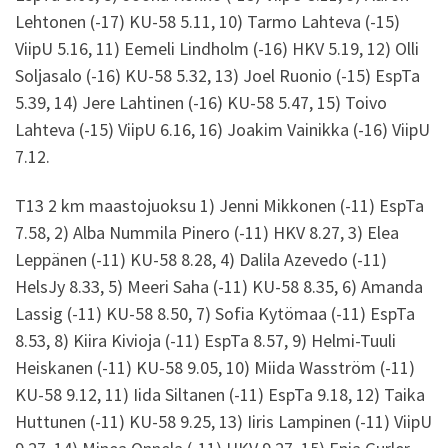
Lehtonen (-17) KU-58 5.11, 10) Tarmo Lahteva (-15)
ViipU 5.16, 11) Eemeli Lindholm (-16) HKV 5.19, 12) Olli
Soljasalo (-16) KU-58 5.32, 13) Joel Ruonio (-15) EspTa
5.39, 14) Jere Lahtinen (-16) KU-58 5.47, 15) Toivo
Lahteva (-15) ViipU 6.16, 16) Joakim Vainikka (-16) ViipU
7.12.
T13 2 km maastojuoksu 1) Jenni Mikkonen (-11) EspTa
7.58, 2) Alba Nummila Pinero (-11) HKV 8.27, 3) Elea
Leppänen (-11) KU-58 8.28, 4) Dalila Azevedo (-11)
HelsJy 8.33, 5) Meeri Saha (-11) KU-58 8.35, 6) Amanda
Lassig (-11) KU-58 8.50, 7) Sofia Kytömaa (-11) EspTa
8.53, 8) Kiira Kivioja (-11) EspTa 8.57, 9) Helmi-Tuuli
Heiskanen (-11) KU-58 9.05, 10) Miida Wasström (-11)
KU-58 9.12, 11) Iida Siltanen (-11) EspTa 9.18, 12) Taika
Huttunen (-11) KU-58 9.25, 13) Iiris Lampinen (-11) ViipU