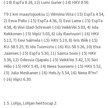
(-14) EspTa 8.28, 12) Lumi Gurler (-14) HKV 8.50.
T9 1 km maastojuoksu 1) Vilmiina Viita (-15) EspTa 4.54,
2) Eeva Pello (-15) EspTa 4.56, 3) Eevi Laine (-15) EspTa
4.58, 4) Viivi Glad-Schreven (-16) VeikkVei 5.03, 4) Iida
Kekkonen (-15) ViipU 5.03, 6) Lily Rautvuori (-16) HKV
5.12, 7) Eevi Salmela (-15) HKV 5.19, 8) Iiris Wiik (-15)
KU-58 5.25, 9) Ida Tuomisto (-16) KU-58 5.26, 10) Elsa
Jäämies (-15) EspTa 5.30, 11) Saima Soini (-15) HKV
5.36, 12) Odessia Ojapalo (-15) VeikkVei 5.42, 13) Siiri
Hillo (-15) HKV 5.45, 14) Neea Suoniemi (-15) HKV 5.52,
15) Julia Meskanen (-16) HelsJy 5.54, 16) Neea R?m?
(-16) ViipU 6.30.
1.5. Lohja, Lohjan heittocup 2: