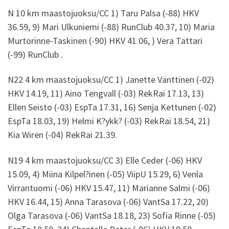
N 10 km maastojuoksu/CC 1) Taru Palsa (-88) HKV
36.59, 9) Mari Ulkuniemi (-88) RunClub 40.37, 10) Maria
Murtorinne-Taskinen (-90) HKV 41.06, ) Vera Tattari
(-99) RunClub .
N22 4 km maastojuoksu/CC 1) Janette Vänttinen (-02)
HKV 14.19, 11) Aino Tengvall (-03) RekRai 17.13, 13)
Ellen Seisto (-03) EspTa 17.31, 16) Senja Kettunen (-02)
EspTa 18.03, 19) Helmi K?ykk? (-03) RekRai 18.54, 21)
Kia Wiren (-04) RekRai 21.39.
N19 4 km maastojuoksu/CC 3) Elle Ceder (-06) HKV
15.09, 4) Miina Kilpel?inen (-05) ViipU 15.29, 6) Venla
Virrantuomi (-06) HKV 15.47, 11) Marianne Salmi (-06)
HKV 16.44, 15) Anna Tarasova (-06) VantSa 17.22, 20)
Olga Tarasova (-06) VantSa 18.18, 23) Sofia Rinne (-05)