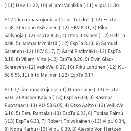
(-11) HKV 11.22, 10) Viljami Vainikka (-11) ViipU 11.30.
P12 2 km maastojuoksu 1) Lac Torkkeli (-12) EspTa
7.58, 2) Roope Asikainen (-12) HKV 8.01, 3) Riku
Säilynoja (-12) EspTa 8.02, 4) Otso J?rvinen (-12) HelsTa
8.08, 5) Jalmar M?nnistä (-12) EspTa 8.13, 6) Samuel
Saranen (-12) HKV 8.17, 7) Aarni Ristimäki (-12) EspTa
8.18, 8) Viljami Viita (-12) EspTa 8.26, 9) Elvin Glad-
Schreven (-12) VeikkVei 8.27, 10) Riku Lahtinen (-12) KU-
58 8.53, 11) Into Malinen (-12) EspTa 9.17.
P11 1,5 km maastojuoksu 1) Nooa Laine (-13) EspTa
6.03, 2) Kasper Kajula (-13) EspTa 6.04, 3) Rasmus
Puotsaari (-13) KU-58 6.05, 4) Otso Aalto (-13) VeikkVei
6.16, 5) Eetu Rantala (-13) EspTa 6.22, 6) Topias Palmu
(-13) EspTa 6.33, 7) Robert Toivokainen (-13) ViipU 6.34,
8) Nooa Karhu (-13) ViipU 6.39, 8) Alessio Von Hertzen