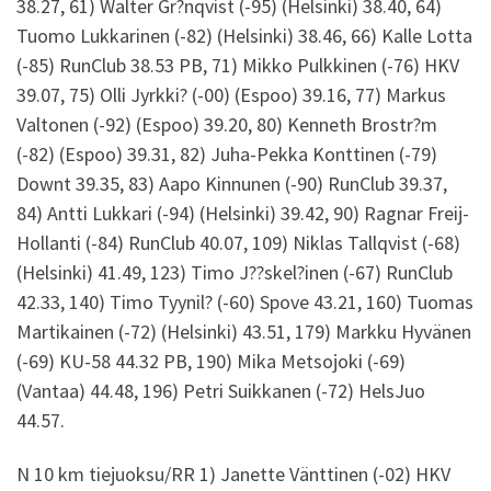
38.27, 61) Walter Gr?nqvist (-95) (Helsinki) 38.40, 64)
Tuomo Lukkarinen (-82) (Helsinki) 38.46, 66) Kalle Lotta
(-85) RunClub 38.53 PB, 71) Mikko Pulkkinen (-76) HKV
39.07, 75) Olli Jyrkki? (-00) (Espoo) 39.16, 77) Markus
Valtonen (-92) (Espoo) 39.20, 80) Kenneth Brostr?m
(-82) (Espoo) 39.31, 82) Juha-Pekka Konttinen (-79)
Downt 39.35, 83) Aapo Kinnunen (-90) RunClub 39.37,
84) Antti Lukkari (-94) (Helsinki) 39.42, 90) Ragnar Freij-
Hollanti (-84) RunClub 40.07, 109) Niklas Tallqvist (-68)
(Helsinki) 41.49, 123) Timo J??skel?inen (-67) RunClub
42.33, 140) Timo Tyynil? (-60) Spove 43.21, 160) Tuomas
Martikainen (-72) (Helsinki) 43.51, 179) Markku Hyvänen
(-69) KU-58 44.32 PB, 190) Mika Metsojoki (-69)
(Vantaa) 44.48, 196) Petri Suikkanen (-72) HelsJuo
44.57.
N 10 km tiejuoksu/RR 1) Janette Vänttinen (-02) HKV