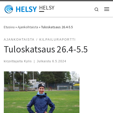
HELSY
Skip to content
Search
Vali
Etusivu
»
Ajankohtaista
»
Tuloskatsaus 26.4-5.5
AJANKOHTAISTA
KILPAILURAPORTTI
Tuloskatsaus 26.4-5.5
kirjoittajalta
Kylis
|
Julkaistu
6.5.2024