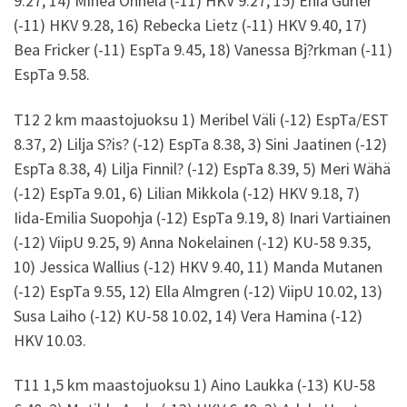
9.27, 14) Minea Onnela (-11) HKV 9.27, 15) Enia Gurler
(-11) HKV 9.28, 16) Rebecka Lietz (-11) HKV 9.40, 17)
Bea Fricker (-11) EspTa 9.45, 18) Vanessa Bj?rkman (-11)
EspTa 9.58.
T12 2 km maastojuoksu 1) Meribel Väli (-12) EspTa/EST
8.37, 2) Lilja S?is? (-12) EspTa 8.38, 3) Sini Jaatinen (-12)
EspTa 8.38, 4) Lilja Finnil? (-12) EspTa 8.39, 5) Meri Wähä
(-12) EspTa 9.01, 6) Lilian Mikkola (-12) HKV 9.18, 7)
Iida-Emilia Suopohja (-12) EspTa 9.19, 8) Inari Vartiainen
(-12) ViipU 9.25, 9) Anna Nokelainen (-12) KU-58 9.35,
10) Jessica Wallius (-12) HKV 9.40, 11) Manda Mutanen
(-12) EspTa 9.55, 12) Ella Almgren (-12) ViipU 10.02, 13)
Susa Laiho (-12) KU-58 10.02, 14) Vera Hamina (-12)
HKV 10.03.
T11 1,5 km maastojuoksu 1) Aino Laukka (-13) KU-58