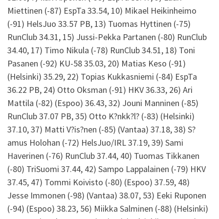
Miettinen (-87) EspTa 33.54, 10) Mikael Heikinheimo
(-91) HelsJuo 33.57 PB, 13) Tuomas Hyttinen (-75)
RunClub 34.31, 15) Jussi-Pekka Partanen (-80) RunClub
34.40, 17) Timo Nikula (-78) RunClub 34.51, 18) Toni
Pasanen (-92) KU-58 35.03, 20) Matias Keso (-91)
(Helsinki) 35.29, 22) Topias Kukkasniemi (-84) EspTa
36.22 PB, 24) Otto Oksman (-91) HKV 36.33, 26) Ari
Mattila (-82) (Espoo) 36.43, 32) Jouni Manninen (-85)
RunClub 37.07 PB, 35) Otto K?nkk?l? (-83) (Helsinki)
37.10, 37) Matti V?is?nen (-85) (Vantaa) 37.18, 38) S?
amus Holohan (-72) HelsJuo/IRL 37.19, 39) Sami
Haverinen (-76) RunClub 37.44, 40) Tuomas Tikkanen
(-80) TriSuomi 37.44, 42) Sampo Lappalainen (-79) HKV
37.45, 47) Tommi Koivisto (-80) (Espoo) 37.59, 48)
Jesse Immonen (-98) (Vantaa) 38.07, 53) Eeki Ruponen
(-94) (Espoo) 38.23, 56) Miikka Salminen (-88) (Helsinki)