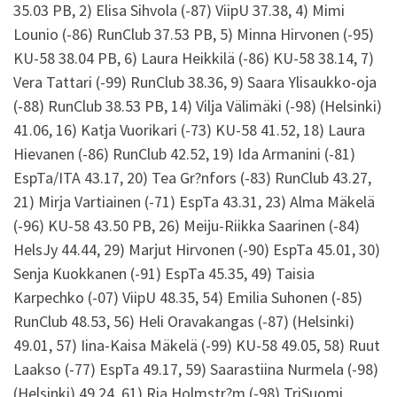
35.03 PB, 2) Elisa Sihvola (-87) ViipU 37.38, 4) Mimi
Lounio (-86) RunClub 37.53 PB, 5) Minna Hirvonen (-95)
KU-58 38.04 PB, 6) Laura Heikkilä (-86) KU-58 38.14, 7)
Vera Tattari (-99) RunClub 38.36, 9) Saara Ylisaukko-oja
(-88) RunClub 38.53 PB, 14) Vilja Välimäki (-98) (Helsinki)
41.06, 16) Katja Vuorikari (-73) KU-58 41.52, 18) Laura
Hievanen (-86) RunClub 42.52, 19) Ida Armanini (-81)
EspTa/ITA 43.17, 20) Tea Gr?nfors (-83) RunClub 43.27,
21) Mirja Vartiainen (-71) EspTa 43.31, 23) Alma Mäkelä
(-96) KU-58 43.50 PB, 26) Meiju-Riikka Saarinen (-84)
HelsJy 44.44, 29) Marjut Hirvonen (-90) EspTa 45.01, 30)
Senja Kuokkanen (-91) EspTa 45.35, 49) Taisia
Karpechko (-07) ViipU 48.35, 54) Emilia Suhonen (-85)
RunClub 48.53, 56) Heli Oravakangas (-87) (Helsinki)
49.01, 57) Iina-Kaisa Mäkelä (-99) KU-58 49.05, 58) Ruut
Laakso (-77) EspTa 49.17, 59) Saarastiina Nurmela (-98)
(Helsinki) 49.24, 61) Ria Holmstr?m (-98) TriSuomi