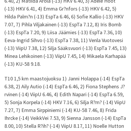
6.40, 2) Matilda Arola (-13) HKV 6.40, 3) Adele Hoot
(-13) HKV 6.41, 4) Emma Gr?nfors (-13) HKV 6.42, 5)
Hilda Palm?n (-13) EspTa 6.46, 6) Sofie Kallio (-13) HKV
7.07, 7) Pihla Viljakainen (-13) EspTa 7.12, 8) Iris Bomb
(-13) EspTa 7.20, 9) Liisa Jäämies (-13) EspTa 7.36, 10)
Eeva-Ingrid Sihvo (-13) EspTa 7.38, 11) Venla Vuotovesi
(-13) ViipU 7.38, 12) Silja Sääksvuori (-13) EspTa 7.45, 13)
Minea Lehikoinen (-13) ViipU 7.45, 14) Mikaela Karhapää
(-13) KU-58 9.18.
T10 1,5 km maastojuoksu 1) Janni Holappa (-14) EspTa
6.38, 2) Aily Autio (-14) EspTa 6.46, 2) Fiona Stephens J?
rvinen (-14) ViipU 6.46, 4) Edith Napari (-14) EspTa 6.59,
5) Sonja Korpela (-14) HKV 7.16, 6) Silja R?m? (-14) ViipU
7.27, 7) Emma Sirppiniemi (-14) KU-58 7.46, 8) Frida
Ihrcke (-14) VeikkVei 7.53, 9) Sienna Jansson (-14) EspTa
8.00, 10) Stella R?ih? (-14) ViipU 8.17, 11) Noelle Hutton