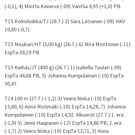
(-0,1), 4) Minttu Kanerva (-09) VantSa 4,95 (+1,0) PB.
T15 Kolmiloikka/TJ (28.7.) 2) Sara Latvanen (-09) HKV
10,80 (-0,7).
T15 Moukari/HT (3,00 kg) (26.7.) 6) Mira Montonen (-11)
EspTa 39,19 PB.
T15 Keihäs/JT (400 g) (26.7.) 1) Isabella Tuulari (-09)
EspTa 44,68 PB, 5) Johanna Kumpulainen (-10) EspTa
30,47.
T14 100 m (27.7.) (-1,2) 3) Veera Niska (-10) EspTa
13,80, 6) Anna Ristimäki (-10) EspTa 14,28, 7) Johanna
Kumpulainen (-10) EspTa 14,52. Alkuerät (27.7.) 1. erä
(-1,9) 5) Jenni Haapanen (-12) EspTa 14,86 PB; 2. erä
(-1,7) 2) Veera Niska (-10) EspTa 13,71, 3) Anna