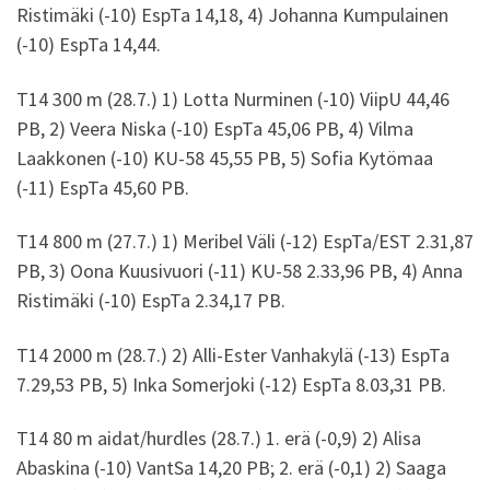
Ristimäki (-10) EspTa 14,18, 4) Johanna Kumpulainen
(-10) EspTa 14,44.
T14 300 m (28.7.) 1) Lotta Nurminen (-10) ViipU 44,46
PB, 2) Veera Niska (-10) EspTa 45,06 PB, 4) Vilma
Laakkonen (-10) KU-58 45,55 PB, 5) Sofia Kytömaa
(-11) EspTa 45,60 PB.
T14 800 m (27.7.) 1) Meribel Väli (-12) EspTa/EST 2.31,87
PB, 3) Oona Kuusivuori (-11) KU-58 2.33,96 PB, 4) Anna
Ristimäki (-10) EspTa 2.34,17 PB.
T14 2000 m (28.7.) 2) Alli-Ester Vanhakylä (-13) EspTa
7.29,53 PB, 5) Inka Somerjoki (-12) EspTa 8.03,31 PB.
T14 80 m aidat/hurdles (28.7.) 1. erä (-0,9) 2) Alisa
Abaskina (-10) VantSa 14,20 PB; 2. erä (-0,1) 2) Saaga