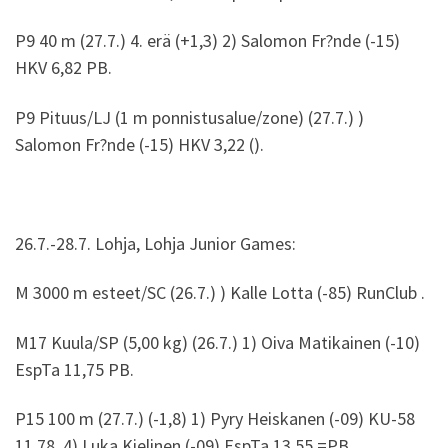
P9 40 m (27.7.) 4. erä (+1,3) 2) Salomon Fr?nde (-15)
HKV 6,82 PB.
P9 Pituus/LJ (1 m ponnistusalue/zone) (27.7.) )
Salomon Fr?nde (-15) HKV 3,22 ().
26.7.-28.7. Lohja, Lohja Junior Games:
M 3000 m esteet/SC (26.7.) ) Kalle Lotta (-85) RunClub .
M17 Kuula/SP (5,00 kg) (26.7.) 1) Oiva Matikainen (-10)
EspTa 11,75 PB.
P15 100 m (27.7.) (-1,8) 1) Pyry Heiskanen (-09) KU-58
11,78, 4) Luka Kielinen (-09) EspTa 13,55 =PB.