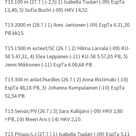
T15 100 m (27.7.) (-2,5) 1) Isabella Tuulari (-09) EspTa
13,49, 3) Sofia Bucht (-09) HKV 14,52.
T15 2000 m (28.7.) 1) Anni Jantunen (-09) EspTa 6.21,30
PB kk15.
T15 1500 m esteet/SC (26.7.) 2) Hilma Larvala (-09) KU-
58 5.47,31, 4) Elea Leppänen (-11) KU-58 5.57,05 PB, 5)
Jenni Mikkonen (-11) EspTa 6.00,68 PB.
T15 300 m aidat/hurdles (26.7.) 2) Anna Ristimäki (-10)
EspTa 48,18 PB, 3) Johanna Kumpulainen (-10) EspTa
52,54 PB.
T15 Seiväs/PV (26.7.) 3) Sara Kallijärvi (-09) HKV 2,80
=PB, 10) Meeri Aro (-14) HKV 2,10.
T15 Pituus/LJ (27.7.) 1) Isabella Tuulari (-09) EspTa 5,11