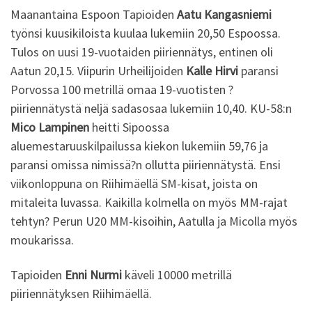
Maanantaina Espoon Tapioiden
Aatu Kangasniemi
työnsi kuusikiloista kuulaa lukemiin 20,50 Espoossa.
Tulos on uusi 19-vuotaiden piiriennätys, entinen oli
Aatun 20,15. Viipurin Urheilijoiden
Kalle Hirvi
paransi
Porvossa 100 metrillä omaa 19-vuotisten ?
piiriennätystä neljä sadasosaa lukemiin 10,40. KU-58:n
Mico Lampinen
heitti Sipoossa
aluemestaruuskilpailussa kiekon lukemiin 59,76 ja
paransi omissa nimissä?n ollutta piiriennätystä. Ensi
viikonloppuna on Riihimäellä SM-kisat, joista on
mitaleita luvassa. Kaikilla kolmella on myös MM-rajat
tehtyn? Perun U20 MM-kisoihin, Aatulla ja Micolla myös
moukarissa.
Tapioiden
Enni Nurmi
käveli 10000 metrillä
piiriennätyksen Riihimäellä.