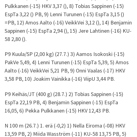
Pulkkanen (-15) HKV 3,37 (), 8) Tobias Sappinen (-15)
EspTa 3,22 () PB, 9) Lenni Turunen (-15) EspTa 3,15 ()
=PB, 12) Amos Aalto (-16) VeikkVei 3,12 (), 14) Benjamin
Sappinen (-15) EspTa 2,94 (), 15) Jere Lahtinen (-16) KU-
58 2,80 ().
P9 Kuula/SP (2,00 kg) (27.7.) 3) Aamos Isokoski (-15)
PakVe 5,49, 4) Lenni Turunen (-15) EspTa 5,39, 5) Amos
Aalto (-16) VeikkVei 5,21 PB, 9) Onni Vaalas (-17) HKV
3,58 PB, 10) Joakim Vainikka (-16) ViipU 3,44 PB.
P9 Keihäs/JT (400 g) (28.7.) 2) Tobias Sappinen (-15)
EspTa 22,19 PB, 4) Benjamin Sappinen (-15) EspTa
16,05, 6) Pekka Pulkkanen (-15) HKV 12,43 PB.
N 100 m (26.7.) 1. erä (-0,2) 1) Nella Eiroma (-08) HKV
13,59 PB, 2) Miida Wasström (-11) KU-58 13,75 PB, 5)