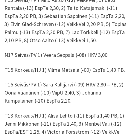
Rantala (-13) EspTa 2,30, 2) Taito Katajamäki (-11)
EspTa 2,20 PB, 3) Sebastian Sappinen (-11) EspTa 2,20,
3) Elvin Glad-Schreven (-12) VeikkVei 2,20 PB, 5) Topias
Palmu (-13) EspTa 2,20 PB, 7) Lac Torkkeli (-12) EspTa
2,10 PB, 8) Otso Aalto (-13) VeikkVei 1,50.
N17 Seiväs/PV 1) Veera Seppälä (-08) HKV 3,00.
T15 Korkeus/HJ 1) Vilma Metsälä (-09) EspTa 1,49 PB.
T15 Seiväs/PV 1) Sara Kallijärvi (-09) HKV 2,80 =PB, 2)
Oona Väänänen (-10) ViipU 2,40, 3) Johanna
Kumpulainen (-10) EspTa 2,10.
T13 Korkeus/HJ 1) Alisa Lehto (-11) EspTa 1,40 PB, 1)
Jenni Mikkonen (-11) EspTa 1,40, 3) Meribel Väli (-12)
EspTa/EST 1,25, 4) Victoria Forsström (-12) VeikkVei