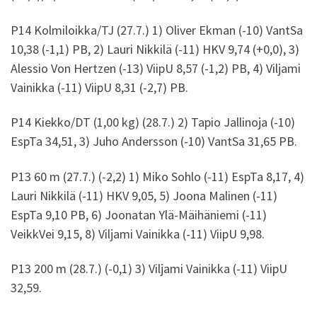
P14 Kolmiloikka/TJ (27.7.) 1) Oliver Ekman (-10) VantSa
10,38 (-1,1) PB, 2) Lauri Nikkilä (-11) HKV 9,74 (+0,0), 3)
Alessio Von Hertzen (-13) ViipU 8,57 (-1,2) PB, 4) Viljami
Vainikka (-11) ViipU 8,31 (-2,7) PB.
P14 Kiekko/DT (1,00 kg) (28.7.) 2) Tapio Jallinoja (-10)
EspTa 34,51, 3) Juho Andersson (-10) VantSa 31,65 PB.
P13 60 m (27.7.) (-2,2) 1) Miko Sohlo (-11) EspTa 8,17, 4)
Lauri Nikkilä (-11) HKV 9,05, 5) Joona Malinen (-11)
EspTa 9,10 PB, 6) Joonatan Ylä-Mäihäniemi (-11)
VeikkVei 9,15, 8) Viljami Vainikka (-11) ViipU 9,98.
P13 200 m (28.7.) (-0,1) 3) Viljami Vainikka (-11) ViipU
32,59.