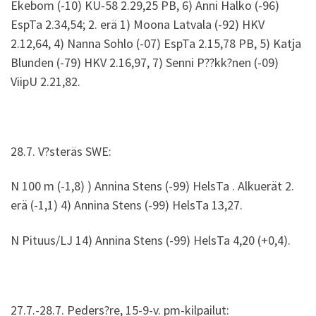
Ekebom (-10) KU-58 2.29,25 PB, 6) Anni Halko (-96)
EspTa 2.34,54; 2. erä 1) Moona Latvala (-92) HKV
2.12,64, 4) Nanna Sohlo (-07) EspTa 2.15,78 PB, 5) Katja
Blunden (-79) HKV 2.16,97, 7) Senni P??kk?nen (-09)
ViipU 2.21,82.
28.7. V?steräs SWE:
N 100 m (-1,8) ) Annina Stens (-99) HelsTa . Alkuerät 2.
erä (-1,1) 4) Annina Stens (-99) HelsTa 13,27.
N Pituus/LJ 14) Annina Stens (-99) HelsTa 4,20 (+0,4).
27.7.-28.7. Peders?re, 15-9-v. pm-kilpailut: