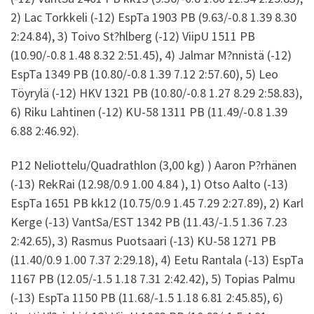
2) Lac Torkkeli (-12) EspTa 1903 PB (9.63/-0.8 1.39 8.30
2:24.84), 3) Toivo St?hlberg (-12) ViipU 1511 PB
(10.90/-0.8 1.48 8.32 2:51.45), 4) Jalmar M?nnistä (-12)
EspTa 1349 PB (10.80/-0.8 1.39 7.12 2:57.60), 5) Leo
Töyrylä (-12) HKV 1321 PB (10.80/-0.8 1.27 8.29 2:58.83),
6) Riku Lahtinen (-12) KU-58 1311 PB (11.49/-0.8 1.39
6.88 2:46.92).
P12 Neliottelu/Quadrathlon (3,00 kg) ) Aaron P?rhänen
(-13) RekRai (12.98/0.9 1.00 4.84 ), 1) Otso Aalto (-13)
EspTa 1651 PB kk12 (10.75/0.9 1.45 7.29 2:27.89), 2) Karl
Kerge (-13) VantSa/EST 1342 PB (11.43/-1.5 1.36 7.23
2:42.65), 3) Rasmus Puotsaari (-13) KU-58 1271 PB
(11.40/0.9 1.00 7.37 2:29.18), 4) Eetu Rantala (-13) EspTa
1167 PB (12.05/-1.5 1.18 7.31 2:42.42), 5) Topias Palmu
(-13) EspTa 1150 PB (11.68/-1.5 1.18 6.81 2:45.85), 6)