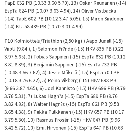
TapE 632 PB (10.33 3.60 5.70), 13) Oskar Reunanen (-14)
EspTa 624 PB (10.07 3.63 4.94), 14) Oliver Vistbacka
(-14) TapE 602 PB (10.12 3.47 5.05), 15) Miron Sindonen
(-14) KU-58 489 PB (10.70 3.01 4.99).
P10 Kolmiottelu/Triathlon (2,50 kg) ) Aapo Junell (-15)
ViipU (9.84 ), 1) Salomon Fr?nde (-15) HKV 835 PB (9.22
3.97 5.65), 2) Tobias Sappinen (-15) EspTa 832 PB (10.12
3.81 8.39), 3) Benjamin Sappinen (-15) EspTa 732 PB
(10.48 3.66 7.62), 4) Jesse Mäkelä (-15) EspTa 700 PB
(10.18 3.76 6.22), 5) Reino Vikberg (-15) HKV 698 PB
(9.66 3.87 4.65), 6) Joel Kannisto (-15) HKV 696 PB (9.79
3.76 5.31), 7) Lukas Hagn?s (-15) EspTa 689 PB (9.76
3.82 4.92), 8) Walter Hagn?s (-15) EspTa 661 PB (9.58
3.65 4.38), 9) Pekka Pulkkanen (-15) HKV 657 PB (10.17
3.79 5.30), 10) Rasmus Frösén (-15) HKV 647 PB (9.96
3.42 5.72), 10) Emil Hirvonen (-15) EspTa 647 PB (10.63