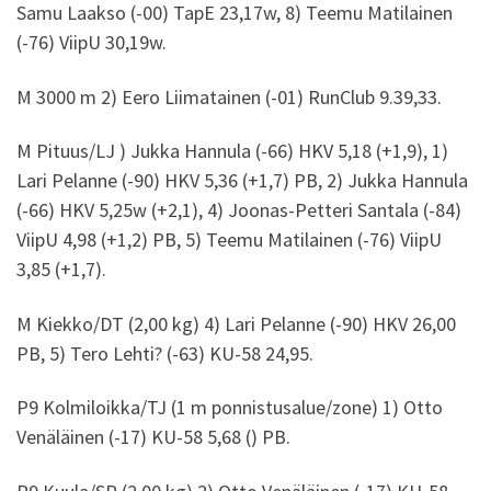
Samu Laakso (-00) TapE 23,17w, 8) Teemu Matilainen
(-76) ViipU 30,19w.
M 3000 m 2) Eero Liimatainen (-01) RunClub 9.39,33.
M Pituus/LJ ) Jukka Hannula (-66) HKV 5,18 (+1,9), 1)
Lari Pelanne (-90) HKV 5,36 (+1,7) PB, 2) Jukka Hannula
(-66) HKV 5,25w (+2,1), 4) Joonas-Petteri Santala (-84)
ViipU 4,98 (+1,2) PB, 5) Teemu Matilainen (-76) ViipU
3,85 (+1,7).
M Kiekko/DT (2,00 kg) 4) Lari Pelanne (-90) HKV 26,00
PB, 5) Tero Lehti? (-63) KU-58 24,95.
P9 Kolmiloikka/TJ (1 m ponnistusalue/zone) 1) Otto
Venäläinen (-17) KU-58 5,68 () PB.