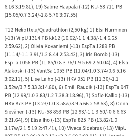
6.16 3:19.81), 19) Salme Haapala (-12) KU-58 711 PB
(15.05/0.7 3.24/-1.8 5.76 3:07.55).
T12 Neliottelu/Quadrathlon (2,50 kg) 1) Elsi Nurminen
(-13) ViipU 1314 PB kk12 (10.62/-1.1 4.38/-1.4 6.65
2:59.62), 2) Olivia Kovaniemi (-13) EspTa 1289 PB
(11.14/-1.1 3.91/1.2 8.44 2:53.42), 3) Iris Bomb (-13)
EspTa 1056 PB (11.85/0.8 3.76/1.9 5.69 2:50.04), 4) Elsa
Alakoski (-13) VantSa 1053 PB (11.04/1.0 3.74/0.6 5.16
3:02.11), 5) Lise Laiho (-13) HKV 951 PB (11.30/-1.1
3.52w/3.7 5.33 3:14.80), 6) Emili Raudik (-13) EspTa 947
PB (12.99/1.0 3.83/1.2 7.38 3:18.96), 7) Sofie Kallio (-13)
HKV 873 PB (13.23/1.0 3.58w/3.9 5.66 2:58.63), 8) Oona
Sievänen (-13) KU-58 853 PB (12.93/-1.1 3.50/-0.6 6.63
3:21.64), 9) Elisa Iho (-13) EspTa 825 PB (13.82/1.0
3.17w/2.1 5.19 2:47.41), 10) Viveca Sidebras (-13) ViipU