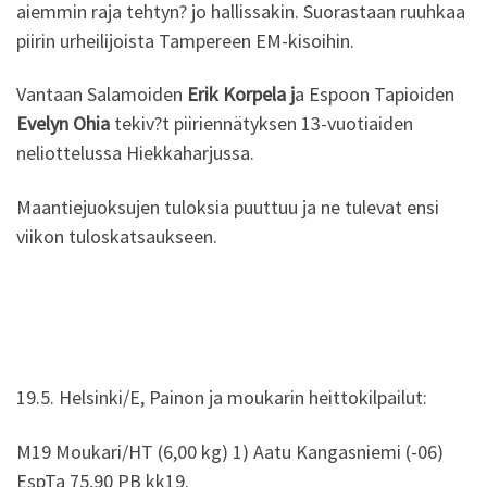
aiemmin raja tehtyn? jo hallissakin. Suorastaan ruuhkaa
piirin urheilijoista Tampereen EM-kisoihin.
Vantaan Salamoiden
Erik Korpela j
a Espoon Tapioiden
Evelyn Ohia
tekiv?t piiriennätyksen 13-vuotiaiden
neliottelussa Hiekkaharjussa.
Maantiejuoksujen tuloksia puuttuu ja ne tulevat ensi
viikon tuloskatsaukseen.
19.5. Helsinki/E, Painon ja moukarin heittokilpailut:
M19 Moukari/HT (6,00 kg) 1) Aatu Kangasniemi (-06)
EspTa 75,90 PB kk19.