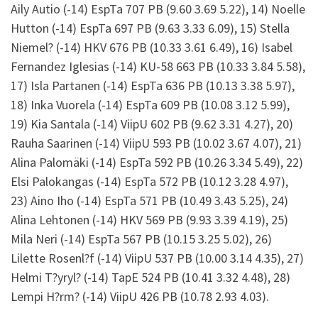
Aily Autio (-14) EspTa 707 PB (9.60 3.69 5.22), 14) Noelle
Hutton (-14) EspTa 697 PB (9.63 3.33 6.09), 15) Stella
Niemel? (-14) HKV 676 PB (10.33 3.61 6.49), 16) Isabel
Fernandez Iglesias (-14) KU-58 663 PB (10.33 3.84 5.58),
17) Isla Partanen (-14) EspTa 636 PB (10.13 3.38 5.97),
18) Inka Vuorela (-14) EspTa 609 PB (10.08 3.12 5.99),
19) Kia Santala (-14) ViipU 602 PB (9.62 3.31 4.27), 20)
Rauha Saarinen (-14) ViipU 593 PB (10.02 3.67 4.07), 21)
Alina Palomäki (-14) EspTa 592 PB (10.26 3.34 5.49), 22)
Elsi Palokangas (-14) EspTa 572 PB (10.12 3.28 4.97),
23) Aino Iho (-14) EspTa 571 PB (10.49 3.43 5.25), 24)
Alina Lehtonen (-14) HKV 569 PB (9.93 3.39 4.19), 25)
Mila Neri (-14) EspTa 567 PB (10.15 3.25 5.02), 26)
Lilette Rosenl?f (-14) ViipU 537 PB (10.00 3.14 4.35), 27)
Helmi T?yryl? (-14) TapE 524 PB (10.41 3.32 4.48), 28)
Lempi H?rm? (-14) ViipU 426 PB (10.78 2.93 4.03).