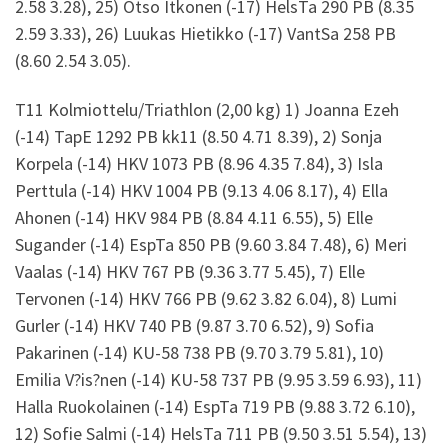
2.58 3.28), 25) Otso Itkonen (-17) HelsTa 290 PB (8.35
2.59 3.33), 26) Luukas Hietikko (-17) VantSa 258 PB
(8.60 2.54 3.05).
T11 Kolmiottelu/Triathlon (2,00 kg) 1) Joanna Ezeh
(-14) TapE 1292 PB kk11 (8.50 4.71 8.39), 2) Sonja
Korpela (-14) HKV 1073 PB (8.96 4.35 7.84), 3) Isla
Perttula (-14) HKV 1004 PB (9.13 4.06 8.17), 4) Ella
Ahonen (-14) HKV 984 PB (8.84 4.11 6.55), 5) Elle
Sugander (-14) EspTa 850 PB (9.60 3.84 7.48), 6) Meri
Vaalas (-14) HKV 767 PB (9.36 3.77 5.45), 7) Elle
Tervonen (-14) HKV 766 PB (9.62 3.82 6.04), 8) Lumi
Gurler (-14) HKV 740 PB (9.87 3.70 6.52), 9) Sofia
Pakarinen (-14) KU-58 738 PB (9.70 3.79 5.81), 10)
Emilia V?is?nen (-14) KU-58 737 PB (9.95 3.59 6.93), 11)
Halla Ruokolainen (-14) EspTa 719 PB (9.88 3.72 6.10),
12) Sofie Salmi (-14) HelsTa 711 PB (9.50 3.51 5.54), 13)