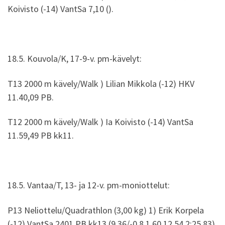
Koivisto (-14) VantSa 7,10 ().
18.5. Kouvola/K, 17-9-v. pm-kävelyt:
T13 2000 m kävely/Walk ) Lilian Mikkola (-12) HKV
11.40,09 PB.
T12 2000 m kävely/Walk ) Ia Koivisto (-14) VantSa
11.59,49 PB kk11.
18.5. Vantaa/T, 13- ja 12-v. pm-moniottelut:
P13 Neliottelu/Quadrathlon (3,00 kg) 1) Erik Korpela
(-12) VantSa 2401 PB kk13 (9.36/-0.8 1.60 12.54 2:25.83),