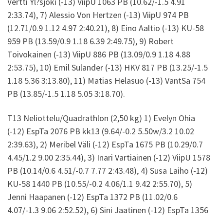
Vertti Yl?sjoki (-13) ViipU 1063 PB (10.62/-1.5 4.91
2:33.74), 7) Alessio Von Hertzen (-13) ViipU 974 PB
(12.71/0.9 1.12 4.97 2:40.21), 8) Eino Aaltio (-13) KU-58
959 PB (13.59/0.9 1.18 6.39 2:49.75), 9) Robert
Toivokainen (-13) ViipU 886 PB (13.09/0.9 1.18 4.88
2:53.75), 10) Emil Sulander (-13) HKV 817 PB (13.25/-1.5
1.18 5.36 3:13.80), 11) Matias Helasuo (-13) VantSa 754
PB (13.85/-1.5 1.18 5.05 3:18.70).
T13 Neliottelu/Quadrathlon (2,50 kg) 1) Evelyn Ohia
(-12) EspTa 2076 PB kk13 (9.64/-0.2 5.50w/3.2 10.02
2:39.63), 2) Meribel Väli (-12) EspTa 1675 PB (10.29/0.7
4.45/1.2 9.00 2:35.44), 3) Inari Vartiainen (-12) ViipU 1578
PB (10.14/0.6 4.51/-0.7 7.77 2:43.48), 4) Susa Laiho (-12)
KU-58 1440 PB (10.55/-0.2 4.06/1.1 9.42 2:55.70), 5)
Jenni Haapanen (-12) EspTa 1372 PB (11.02/0.6
4.07/-1.3 9.06 2:52.52), 6) Sini Jaatinen (-12) EspTa 1356