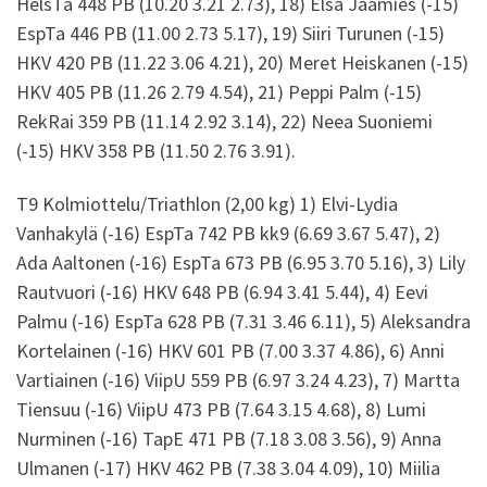
HelsTa 448 PB (10.20 3.21 2.73), 18) Elsa Jäämies (-15)
EspTa 446 PB (11.00 2.73 5.17), 19) Siiri Turunen (-15)
HKV 420 PB (11.22 3.06 4.21), 20) Meret Heiskanen (-15)
HKV 405 PB (11.26 2.79 4.54), 21) Peppi Palm (-15)
RekRai 359 PB (11.14 2.92 3.14), 22) Neea Suoniemi
(-15) HKV 358 PB (11.50 2.76 3.91).
T9 Kolmiottelu/Triathlon (2,00 kg) 1) Elvi-Lydia
Vanhakylä (-16) EspTa 742 PB kk9 (6.69 3.67 5.47), 2)
Ada Aaltonen (-16) EspTa 673 PB (6.95 3.70 5.16), 3) Lily
Rautvuori (-16) HKV 648 PB (6.94 3.41 5.44), 4) Eevi
Palmu (-16) EspTa 628 PB (7.31 3.46 6.11), 5) Aleksandra
Kortelainen (-16) HKV 601 PB (7.00 3.37 4.86), 6) Anni
Vartiainen (-16) ViipU 559 PB (6.97 3.24 4.23), 7) Martta
Tiensuu (-16) ViipU 473 PB (7.64 3.15 4.68), 8) Lumi
Nurminen (-16) TapE 471 PB (7.18 3.08 3.56), 9) Anna
Ulmanen (-17) HKV 462 PB (7.38 3.04 4.09), 10) Miilia