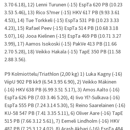
3.70 6.18), 12) Lenni Turunen (-15) EspTa 620 PB (10.23
3.53 5.46), 13) Rico S?mer (-15) HKV 617 PB (9.93 3.61
4.53), 14) Tue Torkkeli (-15) EspTa 531 PB (10.23 3.33
4.23), 15) Rafael Peev (-15) EspTa 514 PB (10.68 3.18
5.07), 16) Jooa Kielinen (-15) EspTa 469 PB (10.71 3.27
3.99), 17) Aamos Isokoski (-15) PakVe 413 PB (11.66
2.70 5.28), 18) Veikko Hakala (-15) TapE 350 PB (11.58
2.88 3.56).
P9 Kolmiottelu/Triathlon (2,00 kg) 1) Luka Kagny (-16)
ViipU 902 PB kk9 (6.54 3.95 6.90), 2) Veikko Mäkinen
(-16) HKV 638 PB (6.99 3.51 5.17), 3) Amos Aalto (-16)
EspTa 626 PB (7.03 3.46 5.20), 4) Iivo Yl?-Sulkava (-16)
EspTa 555 PB (7.24 3.14 5.30), 5) Reino Saarelainen (-16)
KU-58 547 PB (7.41 3.35 5.11), 6) Oliver Aare (-16) TapE
515 PB (7.66 3.12 5.61), 7) Eemeli Lindholm (-16) HKV
487 PB (7.25 3.12 4.02), 8) Arash Akbari (-16) EspTa 484