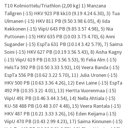
T10 Kolmiottelu/Triathlon (2,00 kg) 1) Manzana
Tallgren (-15) HKV 923 PB kk10 (9.19 4.24 6.30), 3) Tua
Ulmanen (-15) HKV 811 PB (9.50 3.98 6.05), 4) Iida
Kekkonen (-15) ViipU 643 PB (9.85 3.57 4.98), 5) Nia
Puttonen (-15) HKV 635 PB (10.03 3.75 4.70), 6) Anni
Sugander (-15) EspTa 631 PB (10.14 3.42 5.79), 7) Saima
Soini (-15) HKV 627 PB (10.19 3.56 5.43), 8) Aisha Kagny
(-15) ViipU 619 PB (10.33 3.56 5.53), 9) Felia Alm (-15)
HelsTa 592 PB (10.50 3.33 5.92), 10) Veera Banda (-15)
EspTa 556 PB (10.62 3.22 5.70), 11) Julia Uronen (-15)
HKV 500 PB (10.63 3.36 4.26), 12) Eevi Laine (-15) EspTa
492 PB (10.35 3.21 4.01), 13) Hertta Vuorenmaa (-15)
ViipU 491 PB (10.46 3.44 3.54), 14) Nella Ahtiala (-15)
KU-58 488 PB (10.48 3.07 4.48), 15) Veera Rantala (-15)
HKV 487 PB (10.21 3.33 3.26), 16) Eden Keijama (-15)
ViipU 470 PB (10.43 2.99 4.23), 17) Saima Kinnunen (-15)