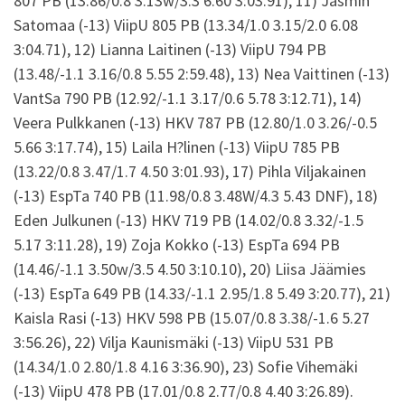
807 PB (13.86/0.8 3.13w/3.3 6.60 3:03.91), 11) Jasmin
Satomaa (-13) ViipU 805 PB (13.34/1.0 3.15/2.0 6.08
3:04.71), 12) Lianna Laitinen (-13) ViipU 794 PB
(13.48/-1.1 3.16/0.8 5.55 2:59.48), 13) Nea Vaittinen (-13)
VantSa 790 PB (12.92/-1.1 3.17/0.6 5.78 3:12.71), 14)
Veera Pulkkanen (-13) HKV 787 PB (12.80/1.0 3.26/-0.5
5.66 3:17.74), 15) Laila H?linen (-13) ViipU 785 PB
(13.22/0.8 3.47/1.7 4.50 3:01.93), 17) Pihla Viljakainen
(-13) EspTa 740 PB (11.98/0.8 3.48W/4.3 5.43 DNF), 18)
Eden Julkunen (-13) HKV 719 PB (14.02/0.8 3.32/-1.5
5.17 3:11.28), 19) Zoja Kokko (-13) EspTa 694 PB
(14.46/-1.1 3.50w/3.5 4.50 3:10.10), 20) Liisa Jäämies
(-13) EspTa 649 PB (14.33/-1.1 2.95/1.8 5.49 3:20.77), 21)
Kaisla Rasi (-13) HKV 598 PB (15.07/0.8 3.38/-1.6 5.27
3:56.26), 22) Vilja Kaunismäki (-13) ViipU 531 PB
(14.34/1.0 2.80/1.8 4.16 3:36.90), 23) Sofie Vihemäki
(-13) ViipU 478 PB (17.01/0.8 2.77/0.8 4.40 3:26.89).