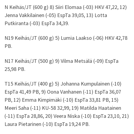
N Keihäs/JT (600 g) 8) Siiri Elomaa (-03) HKV 47,22, 12)
Jenna Vakkilainen (-05) EspTa 39,05, 13) Lotta
Putkiranta (-03) EspTa 34,39.
N19 Keihäs/JT (600 g) 5) Lumia Laakso (-06) HKV 42,78
PB.
N17 Keihäs/JT (500 g) 9) Vilma Metsälä (-09) EspTa
25,98 PB.
T15 Keihäs/JT (400 g) 5) Johanna Kumpulainen (-10)
EspTa 41,49 PB, 9) Oona Vanhanen (-11) EspTa 36,07
PB, 12) Emma Kimpimäki (-10) EspTa 33,81 PB, 15)
Meeri Saha (-11) KU-58 32,99, 19) Matilda Haatainen
(-11) EspTa 28,86, 20) Veera Niska (-10) EspTa 23,10, 21)
Laura Pietarinen (-10) EspTa 19,24 PB.