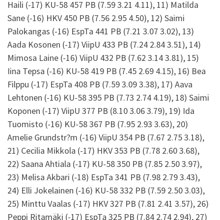
Haili (-17) KU-58 457 PB (7.59 3.21 4.11), 11) Matilda
Sane (-16) HKV 450 PB (7.56 2.95 4.50), 12) Saimi
Palokangas (-16) EspTa 441 PB (7.21 3.07 3.02), 13)
Aada Kosonen (-17) ViipU 433 PB (7.24 2.84 3.51), 14)
Mimosa Laine (-16) ViipU 432 PB (7.62 3.14 3.81), 15)
Iina Tepsa (-16) KU-58 419 PB (7.45 2.69 4.15), 16) Bea
Filppu (-17) EspTa 408 PB (7.59 3.09 3.38), 17) Aava
Lehtonen (-16) KU-58 395 PB (7.73 2.74 4.19), 18) Saimi
Koponen (-17) ViipU 377 PB (8.10 3.06 3.79), 19) Ida
Tuomisto (-16) KU-58 367 PB (7.95 2.93 3.63), 20)
Amelie Grundstr?m (-16) ViipU 354 PB (7.67 2.75 3.18),
21) Cecilia Mikkola (-17) HKV 353 PB (7.78 2.60 3.68),
22) Saana Ahtiala (-17) KU-58 350 PB (7.85 2.50 3.97),
23) Melisa Akbari (-18) EspTa 341 PB (7.98 2.79 3.43),
24) Elli Jokelainen (-16) KU-58 332 PB (7.59 2.50 3.03),
25) Minttu Vaalas (-17) HKV 327 PB (7.81 2.41 3.57), 26)
Peppi Ritamäki (-17) EspTa 325 PB (7.84 2.74 2.94), 27)