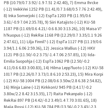
PB (10.79/0.7 3.92/-1.9 7.51 2:42.40), 7) Emma Ihrcke
(-12) VeikkVei 1252 PB (11.41/0.7 3.68/0.5 7.76 2:42.49),
8) Inka Somerjoki (-12) EspTa 1203 PB (11.95/0.6
3.61/-0.9 7.04 2:35.78), 9) Siiri Katajisto (-12) KU-58
1187 PB (11.69/0.6 4.21/-0.6 8.30 3:13.26), 10) Maisa V?
h?kuopus (-12) RekRai 1168 PB (12.29/0.7 3.35/1.1 9.26
2:47.61), 11) Lilja Finnil? (-12) EspTa 1127 PB (11.19/0.6
3.94/1.1 6.06 2:59.36), 12) Jessica Wallius (-12) HKV
1121 PB (11.50/-0.2 3.75/-1.4 7.06 2:57.85), 13) Iida-
Emilia Suopohja (-12) EspTa 1062 PB (12.50/-0.2
4.11/0.6 6.83 3:00.83), 14) Hilma Lepp?luoto (-12) KU-58
1017 PB (12.26/0.7 3.73/1.8 6.10 2:53.23), 15) Mira Korpi
(-12) KU-58 1004 PB (12.08/0.6 3.50w/2.8 6.38 2:54.82),
16) Minja Laine (-12) KirkkonU 945 PB (14.17/-0.2
3.80w/2.2 8.42 3:15.35), 17) Raita Pekanpalo (-12)
RekRai 897 PB (14.42/-0.2 3.49/1.4 7.70 3:01.65), 18)
Maija Rossi (-12) KU-58 784 PB (13.56/-0.2 3.43/-2.3