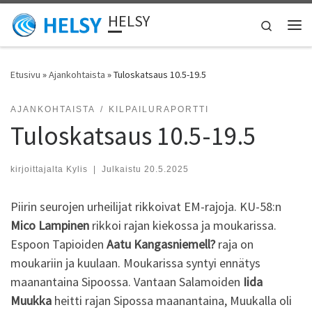
HELSY
Skip to content
Search
Vali
Etusivu
»
Ajankohtaista
»
Tuloskatsaus 10.5-19.5
AJANKOHTAISTA
KILPAILURAPORTTI
Tuloskatsaus 10.5-19.5
kirjoittajalta
Kylis
|
Julkaistu
20.5.2025
Piirin seurojen urheilijat rikkoivat EM-rajoja. KU-58:n
Mico Lampinen
rikkoi rajan kiekossa ja moukarissa.
Espoon Tapioiden
Aatu Kangasniemell?
raja on
moukariin ja kuulaan. Moukarissa syntyi ennätys
maanantaina Sipoossa. Vantaan Salamoiden
Iida
Muukka
heitti rajan Sipossa maanantaina, Muukalla oli