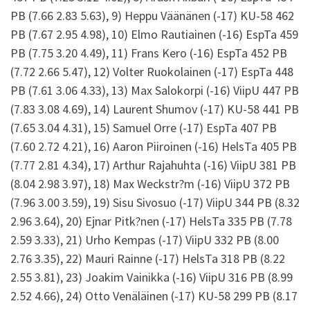
PB (7.66 2.83 5.63), 9) Heppu Väänänen (-17) KU-58 462
PB (7.67 2.95 4.98), 10) Elmo Rautiainen (-16) EspTa 459
PB (7.75 3.20 4.49), 11) Frans Kero (-16) EspTa 452 PB
(7.72 2.66 5.47), 12) Volter Ruokolainen (-17) EspTa 448
PB (7.61 3.06 4.33), 13) Max Salokorpi (-16) ViipU 447 PB
(7.83 3.08 4.69), 14) Laurent Shumov (-17) KU-58 441 PB
(7.65 3.04 4.31), 15) Samuel Orre (-17) EspTa 407 PB
(7.60 2.72 4.21), 16) Aaron Piiroinen (-16) HelsTa 405 PB
(7.77 2.81 4.34), 17) Arthur Rajahuhta (-16) ViipU 381 PB
(8.04 2.98 3.97), 18) Max Weckstr?m (-16) ViipU 372 PB
(7.96 3.00 3.59), 19) Sisu Sivosuo (-17) ViipU 344 PB (8.32
2.96 3.64), 20) Ejnar Pitk?nen (-17) HelsTa 335 PB (7.78
2.59 3.33), 21) Urho Kempas (-17) ViipU 332 PB (8.00
2.76 3.35), 22) Mauri Rainne (-17) HelsTa 318 PB (8.22
2.55 3.81), 23) Joakim Vainikka (-16) ViipU 316 PB (8.99
2.52 4.66), 24) Otto Venäläinen (-17) KU-58 299 PB (8.17