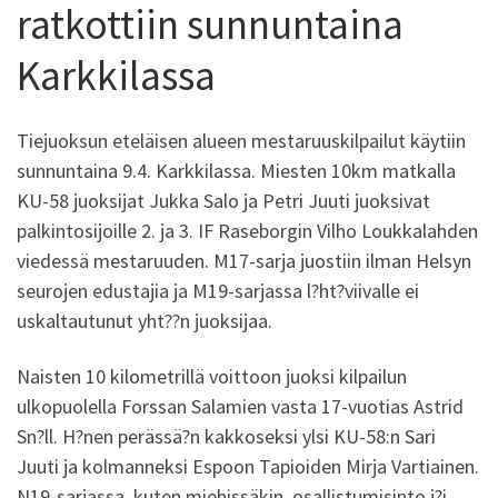
ratkottiin sunnuntaina
Karkkilassa
Tiejuoksun eteläisen alueen mestaruuskilpailut käytiin
sunnuntaina 9.4. Karkkilassa. Miesten 10km matkalla
KU-58 juoksijat Jukka Salo ja Petri Juuti juoksivat
palkintosijoille 2. ja 3. IF Raseborgin Vilho Loukkalahden
viedessä mestaruuden. M17-sarja juostiin ilman Helsyn
seurojen edustajia ja M19-sarjassa l?ht?viivalle ei
uskaltautunut yht??n juoksijaa.
Naisten 10 kilometrillä voittoon juoksi kilpailun
ulkopuolella Forssan Salamien vasta 17-vuotias Astrid
Sn?ll. H?nen perässä?n kakkoseksi ylsi KU-58:n Sari
Juuti ja kolmanneksi Espoon Tapioiden Mirja Vartiainen.
N19-sarjassa, kuten miehissäkin, osallistumisinto j?i