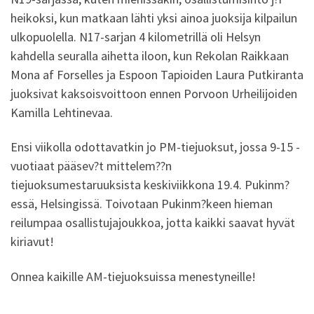
heikoksi, kun matkaan lähti yksi ainoa juoksija kilpailun
ulkopuolella. N17-sarjan 4 kilometrillä oli Helsyn
kahdella seuralla aihetta iloon, kun Rekolan Raikkaan
Mona af Forselles ja Espoon Tapioiden Laura Putkiranta
juoksivat kaksoisvoittoon ennen Porvoon Urheilijoiden
Kamilla Lehtinevaa.
Ensi viikolla odottavatkin jo PM-tiejuoksut, jossa 9-15 -
vuotiaat pääsev?t mittelem??n
tiejuoksumestaruuksista keskiviikkona 19.4. Pukinm?
essä, Helsingissä. Toivotaan Pukinm?keen hieman
reilumpaa osallistujajoukkoa, jotta kaikki saavat hyvät
kiriavut!
Onnea kaikille AM-tiejuoksuissa menestyneille!