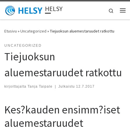
HELSY
Skip to content
Search
Vali
Etusivu
»
Uncategorized
»
Tiejuoksun aluemestaruudet ratkottu
UNCATEGORIZED
Tiejuoksun
aluemestaruudet ratkottu
kirjoittajalta
Tanja Taipale
|
Julkaistu
12.7.2017
Kes?kauden ensimm?iset
aluemestaruudet