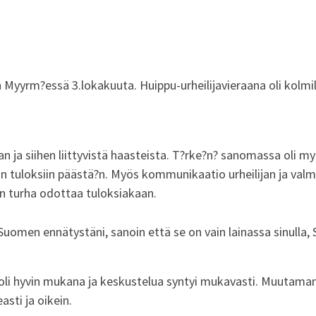
iin Myyrm?essä 3.lokakuuta. Huippu-urheilijavieraana oli kolm
an ja siihen liittyvistä haasteista. T?rke?n? sanomassa oli m
vin tuloksiin päästä?n. Myös kommunikaatio urheilijan ja valme
on turha odottaa tuloksiakaan.
 Suomen ennätystäni, sanoin että se on vain lainassa sinulla,
oli hyvin mukana ja keskustelua syntyi mukavasti. Muutaman 
sti ja oikein.