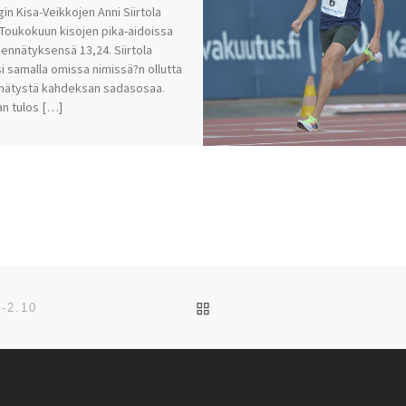
gin Kisa-Veikkojen Anni Siirtola
 Toukokuun kisojen pika-aidoissa
ennätyksensä 13,24. Siirtola
i samalla omissa nimissä?n ollutta
nnätystä kahdeksan sadasosaa.
lan tulos […]
ARTIKKELISIVULLE
-2.10