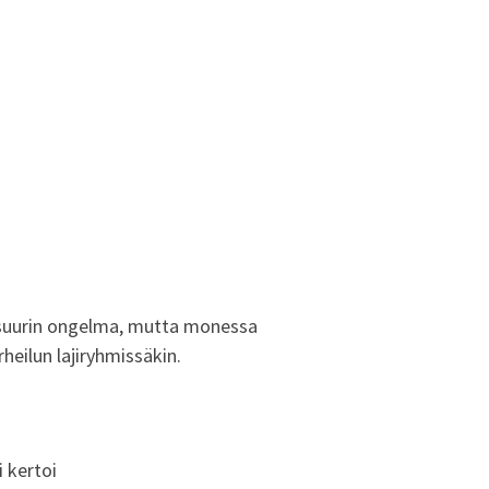
ole suurin ongelma, mutta monessa
rheilun lajiryhmissäkin.
i kertoi