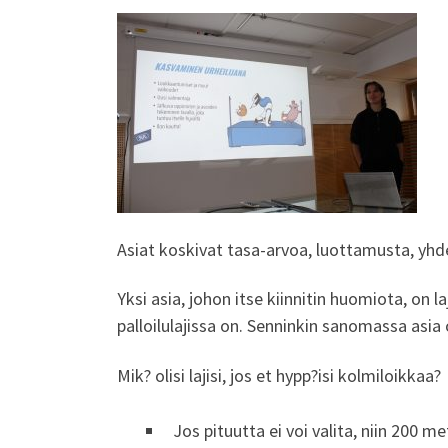
Asiat koskivat tasa-arvoa, luottamusta, yhd
Yksi asia, johon itse kiinnitin huomiota, on 
palloilulajissa on. Senninkin sanomassa asia ol
Mik? olisi lajisi, jos et hypp?isi kolmiloikkaa?
Jos pituutta ei voi valita, niin 200 me