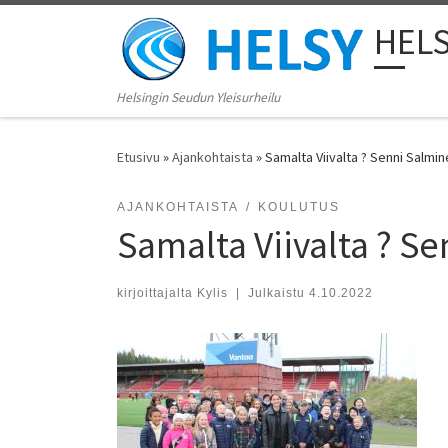
Skip to content
HEL
Helsingin Seudun Yleisurheilu
Etusivu
»
Ajankohtaista
»
Samalta Viivalta ? Senni Salm
AJANKOHTAISTA
KOULUTUS
Samalta Viivalta ? S
kirjoittajalta
Kylis
|
Julkaistu
4.10.2022