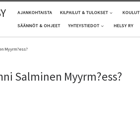
SY
AJANKOHTAISTA
KILPAILUT & TULOKSET
KOULUT
SÄÄNNÖT & OHJEET
YHTEYSTIEDOT
HELSY RY
inen Myyrm?ess?
enni Salminen Myyrm?ess?