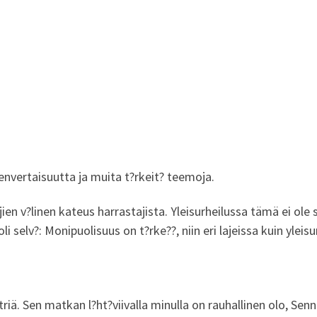
envertaisuutta ja muita t?rkeit? teemoja.
lajien v?linen kateus harrastajista. Yleisurheilussa tämä ei 
i selv?: Monipuolisuus on t?rke??, niin eri lajeissa kuin yleisu
triä. Sen matkan l?ht?viivalla minulla on rauhallinen olo, Senn