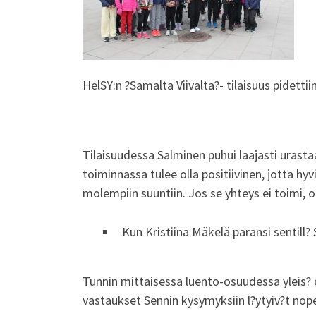
HelSY:n ?Samalta Viivalta?- tilaisuus pidett
Tilaisuudessa Salminen puhui laajasti urasta
toiminnassa tulee olla positiivinen, jotta hy
molempiin suuntiin. Jos se yhteys ei toimi, 
Kun Kristiina Mäkelä paransi sentill?
Tunnin mittaisessa luento-osuudessa yleis? 
vastaukset Sennin kysymyksiin l?ytyiv?t nopea