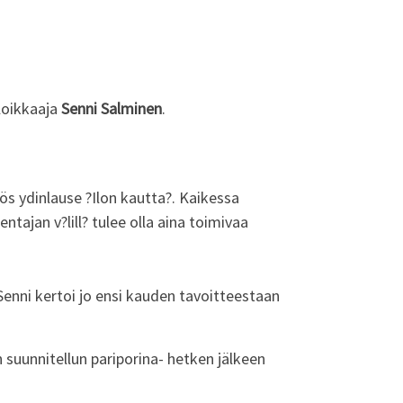
iloikkaaja
Senni Salminen
.
yös ydinlause ?Ilon kautta?. Kaikessa
ntajan v?lill? tulee olla aina toimivaa
 Senni kertoi jo ensi kauden tavoitteestaan
suunnitellun pariporina- hetken jälkeen