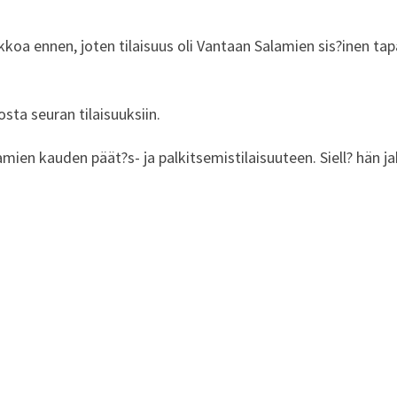
viikkoa ennen, joten tilaisuus oli Vantaan Salamien sis?inen 
tosta seuran tilaisuuksiin.
mien kauden päät?s- ja palkitsemistilaisuuteen. Siell? hän jako