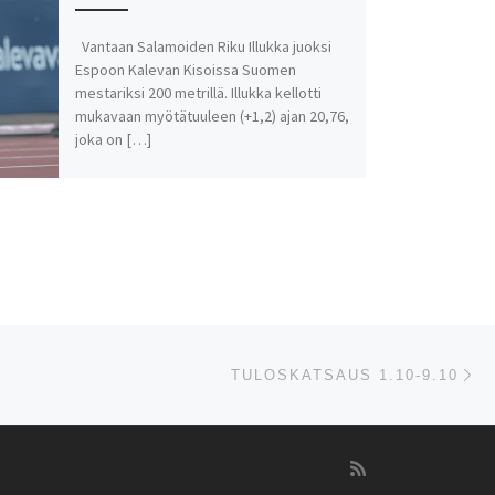
Vantaan Salamoiden Riku Illukka juoksi
Espoon Kalevan Kisoissa Suomen
mestariksi 200 metrillä. Illukka kellotti
mukavaan myötätuuleen (+1,2) ajan 20,76,
joka on […]
Se
TULOSKATSAUS 1.10-9.10