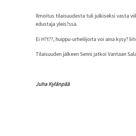
Ilmoitus tilaisuudesta tuli julkiseksi vasta 
edustaja yleis?ssä.
Ei H?t??, huippu-urheilijoita voi aina kysy? lii
Tilaisuuden jälkeen Senni jatkoi Vantaan Sala
Juha Kylänpää