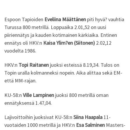
Espoon Tapioiden
Eveliina Määttänen
piti hyvä? vauhtia
Turussa 800 metrillä. Loppuaika 2.01,52 on uusi
piiriennätys ja kauden kotimainen kärkiaika. Entinen
ennätys oli HKV:n
Kaisa Ylim?en (Siitonen)
2.02,12
vuodelta 1986.
HKV:n
Topi Raitanen
juoksi esteissä 8.19,34. Tulos on
Topin uralla kolmanneksi nopein. Aika alittaa sekä EM-
että MM-rajan.
KU-58:n
Ville Lampinen
juoksi 800 metrillä oman
ennätyksensä 1.47,04.
Lajivoittoihin juoksivat KU-58:n
Siina Haapala
11-
vuotaiden 1000 metrillä ja HKV:n
Esa Salminen
Masters-