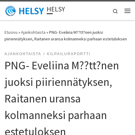
HELSY
Skip to content
Search
Vali
Etusivu
»
Ajankohtaista
»
PNG- Eveliina M??tt?nen juoksi
piiriennätyksen, Raitanen uransa kolmanneksi parhaan estetuloksen
AJANKOHTAISTA
KILPAILURAPORTTI
PNG- Eveliina M??tt?nen
juoksi piiriennätyksen,
Raitanen uransa
kolmanneksi parhaan
estetuloksen