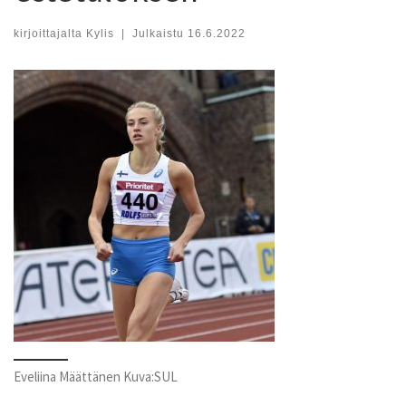
kirjoittajalta
Kylis
|
Julkaistu
16.6.2022
Eveliina Määttänen Kuva:SUL