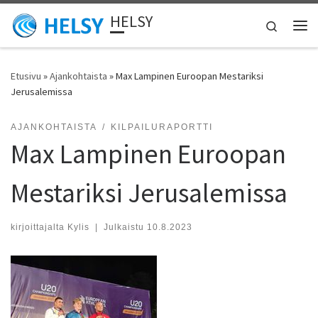
HELSY
Skip to content
Search
Vali
Etusivu
»
Ajankohtaista
»
Max Lampinen Euroopan Mestariksi
Jerusalemissa
AJANKOHTAISTA
KILPAILURAPORTTI
Max Lampinen Euroopan
Mestariksi Jerusalemissa
kirjoittajalta
Kylis
|
Julkaistu
10.8.2023