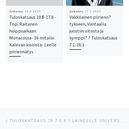
Julkaistu
18.8.2020
Julkaistu
17.1.2022
Tuloskatsaus 10.8-17.8 -
Vakkilainen piirienn?
Topi Raitanen
tykseen, Vantaalla
huippuaikaan
juostiin vitosta ja
Monacossa- 16 mitalia
kymppi? ? Tuloskatsaus
Kalevan kisoista- Leelle
7.1-16.1
piiriennätys
Artikkelien navigointi
Edellinen
TULOSKATSAUS 29.7-6.8 ? LAINEELLE UNIVERSIADIPRONSSIA ? HEISKASELLE JA KESKITALOLLE PIIRIENNÄTYS