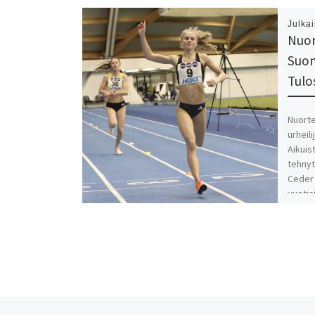
Julka
Nuort
Suom
Tulo
Nuorte
urheili
Aikuis
tehnyt
Ceder 
vuotia