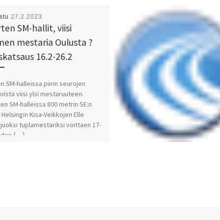
istu
27.2.2023
en SM-hallit, viisi
en mestaria Oulusta ?
skatsaus 16.2-26.2
n SM-halleissa piirin seurojen
joista viisi ylsi mestaruuteen.
ten SM-halleissa 800 metrin SE:n
 Helsingin Kisa-Veikkojen Elle
juoksi tuplamestariksi voittaen 17-
iden […]