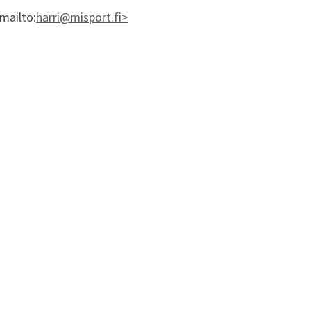
mailto:
harri@misport.fi>