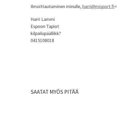
Ilmoittautuminen minulle,
harri@misport.fi
<
Harri Lammi
Espoon Tapiot
kilpailupäällikk?
0415108018
SAATAT MYÖS PITÄÄ