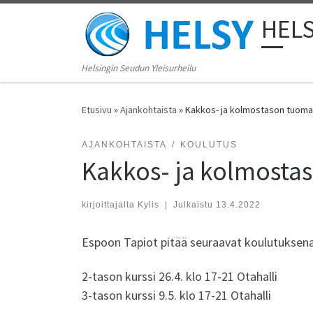
Skip to content
HEL
Helsingin Seudun Yleisurheilu
Etusivu
»
Ajankohtaista
»
Kakkos- ja kolmostason tuoma
AJANKOHTAISTA
KOULUTUS
Kakkos- ja kolmosta
kirjoittajalta
Kylis
|
Julkaistu
13.4.2022
Espoon Tapiot pitää seuraavat koulutuksena al
2-tason kurssi 26.4. klo 17-21 Otahalli
3-tason kurssi 9.5. klo 17-21 Otahalli