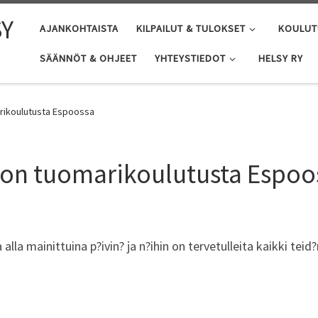
SY
AJANKOHTAISTA
KILPAILUT & TULOKSET
KOULUT
SÄÄNNÖT & OHJEET
YHTEYSTIEDOT
HELSY RY
rikoulutusta Espoossa
son tuomarikoulutusta Espoo
la mainittuina p?ivin? ja n?ihin on tervetulleita kaikki teid