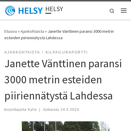
HELSY
Skip to content
Search
Vali
Etusivu
»
Ajankohtaista
»
Janette Vänttinen paransi 3000 metrin
esteiden piiriennätystä Lahdessa
AJANKOHTAISTA
KILPAILURAPORTTI
Janette Vänttinen paransi
3000 metrin esteiden
piiriennätystä Lahdessa
kirjoittajalta
Kylis
|
Julkaistu
24.5.2024