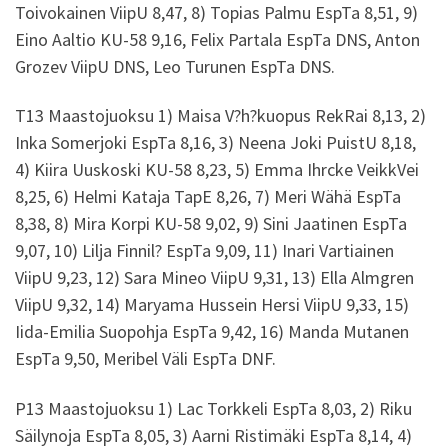
Toivokainen ViipU 8,47, 8) Topias Palmu EspTa 8,51, 9)
Eino Aaltio KU-58 9,16, Felix Partala EspTa DNS, Anton
Grozev ViipU DNS, Leo Turunen EspTa DNS.
T13 Maastojuoksu 1) Maisa V?h?kuopus RekRai 8,13, 2)
Inka Somerjoki EspTa 8,16, 3) Neena Joki PuistU 8,18,
4) Kiira Uuskoski KU-58 8,23, 5) Emma Ihrcke VeikkVei
8,25, 6) Helmi Kataja TapE 8,26, 7) Meri Wähä EspTa
8,38, 8) Mira Korpi KU-58 9,02, 9) Sini Jaatinen EspTa
9,07, 10) Lilja Finnil? EspTa 9,09, 11) Inari Vartiainen
ViipU 9,23, 12) Sara Mineo ViipU 9,31, 13) Ella Almgren
ViipU 9,32, 14) Maryama Hussein Hersi ViipU 9,33, 15)
Iida-Emilia Suopohja EspTa 9,42, 16) Manda Mutanen
EspTa 9,50, Meribel Väli EspTa DNF.
P13 Maastojuoksu 1) Lac Torkkeli EspTa 8,03, 2) Riku
Säilynoja EspTa 8,05, 3) Aarni Ristimäki EspTa 8,14, 4)