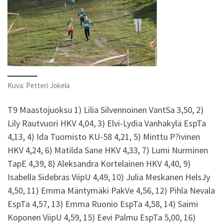
Kuva: Petteri Jokela
T9 Maastojuoksu 1) Lilia Silvennoinen VantSa 3,50, 2)
Lily Rautvuori HKV 4,04, 3) Elvi-Lydia Vanhakylä EspTa
4,13, 4) Ida Tuomisto KU-58 4,21, 5) Minttu P?ivinen
HKV 4,24, 6) Matilda Sane HKV 4,33, 7) Lumi Nurminen
TapE 4,39, 8) Aleksandra Kortelainen HKV 4,40, 9)
Isabella Sidebras ViipU 4,49, 10) Julia Meskanen HelsJy
4,50, 11) Emma Mäntymäki PakVe 4,56, 12) Pihla Nevala
EspTa 4,57, 13) Emma Ruonio EspTa 4,58, 14) Saimi
Koponen ViipU 4,59, 15) Eevi Palmu EspTa 5,00, 16)