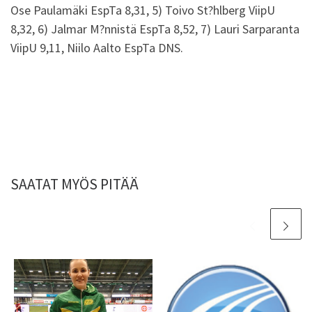
Ose Paulamäki EspTa 8,31, 5) Toivo St?hlberg ViipU
8,32, 6) Jalmar M?nnistä EspTa 8,52, 7) Lauri Sarparanta
ViipU 9,11, Niilo Aalto EspTa DNS.
SAATAT MYÖS PITÄÄ