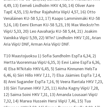
4,49, 13) Eemeli Lindholm HKV 4,50, 14) Oliver Aare
TapE 4,55, 15) Arthur Rajahuhta ViipU 4,57, 16) Otto
Venäläinen KU-58 5,12, 17) Kaapo Lamminmäki KU-58
5,16, 18) Eemi Ekman KU-58 5,23, 19) Max Weckstr?m
ViipU 5,33, 20) Leo Aavaharju KU-58 5,44, 21) Joakim
Vainikka ViipU 5,59, 22) W?in? Lindholm HKV 7,01, Arian
Aria ViipU DNF, Arman Aria ViipU DNF.
T10 Maastojuoksu 1) Sofia Sundholm EspTa 6,34, 2)
Hertta Vuorenmaa ViipU 6,35, 3) Eevi Laine EspTa 6,36,
4) Elsa M?kitalo HKV 6,45, 5) Saima Kinnunen HelsTa
6,46, 6) Siiri Hillo HKV 7,11, 7) Elsa Jäämies EspTa 7,14,
8) Anni Sugander EspTa 7,16, 9) Veera Rantala HKV 7,23,
10) Siiri Turunen HKV 7,25, 11) Aisha Kagny ViipU 7,28,
12) Saima Soini HKV 7,31, 13) Amanda Lousaari ViipU
7,32, 14) Marwa Hussein Hersi ViipU 7,46, 15) Tua