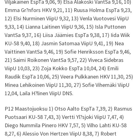
Viljakainen EspTa 9,06, 9) Elsa Alakoski VantSa 9,16, 10)
Emma Gr?nfors HKV 9,21, 11) Ruusa Holma EspTa 9,23,
12) Elsi Nurminen ViipU 9,32, 13) Venla Vuotovesi ViipU
9,33, 14) Lianna Laitinen ViipU 9,36, 15) Isla Puttonen
VantSa 9,37, 16) Liisa Jäämies EspTa 9,38, 17) Iida Wiik
KU-58 9,40, 18) Jasmin Satomaa ViipU 9,41, 19) Nea
Vaittinen VantSa 9,46, 19) Sofie Henriksson EspTa 9,46,
21) Saimi Roikonen VantSa 9,57, 22) Viveca Sidebras
ViipU 10,03, 23) Zoja Kokko EspTa 10,04, 24) Emili
Raudik EspTa 10,06, 25) Veera Pulkkanen HKV 11,30, 25)
Minea Lehikoinen ViipU 11,30, 27) Sofie Vihemäki ViipU
12,04, Laila H?linen ViipU DNS.
P12 Maastojuoksu 1) Otso Aalto EspTa 7,39, 2) Rasmus
Puotsaari KU-58 7,43, 3) Vertti Yl?sjoki ViipU 7,47, 4)
Diego Nummila Pinero HKV 7,57, 5) Vilho Lahti KU-58
8,27, 6) Alessio Von Hertzen ViipU 8,38, 7) Robert