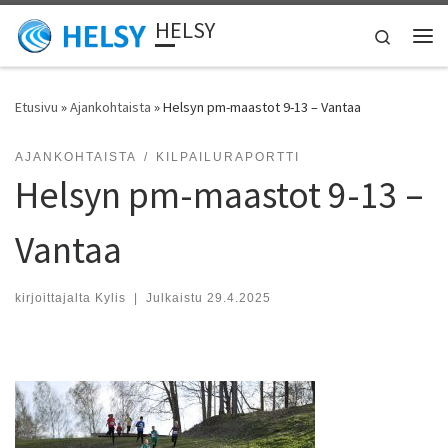
HELSY
Skip to content
Search
Vali
Etusivu
»
Ajankohtaista
»
Helsyn pm-maastot 9-13 – Vantaa
AJANKOHTAISTA
KILPAILURAPORTTI
Helsyn pm-maastot 9-13 –
Vantaa
kirjoittajalta
Kylis
|
Julkaistu
29.4.2025