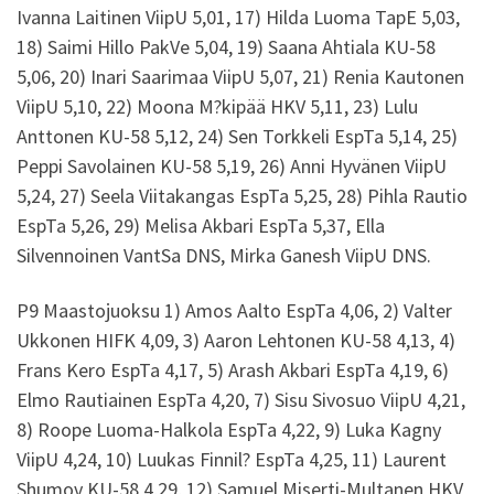
Ivanna Laitinen ViipU 5,01, 17) Hilda Luoma TapE 5,03,
18) Saimi Hillo PakVe 5,04, 19) Saana Ahtiala KU-58
5,06, 20) Inari Saarimaa ViipU 5,07, 21) Renia Kautonen
ViipU 5,10, 22) Moona M?kipää HKV 5,11, 23) Lulu
Anttonen KU-58 5,12, 24) Sen Torkkeli EspTa 5,14, 25)
Peppi Savolainen KU-58 5,19, 26) Anni Hyvänen ViipU
5,24, 27) Seela Viitakangas EspTa 5,25, 28) Pihla Rautio
EspTa 5,26, 29) Melisa Akbari EspTa 5,37, Ella
Silvennoinen VantSa DNS, Mirka Ganesh ViipU DNS.
P9 Maastojuoksu 1) Amos Aalto EspTa 4,06, 2) Valter
Ukkonen HIFK 4,09, 3) Aaron Lehtonen KU-58 4,13, 4)
Frans Kero EspTa 4,17, 5) Arash Akbari EspTa 4,19, 6)
Elmo Rautiainen EspTa 4,20, 7) Sisu Sivosuo ViipU 4,21,
8) Roope Luoma-Halkola EspTa 4,22, 9) Luka Kagny
ViipU 4,24, 10) Luukas Finnil? EspTa 4,25, 11) Laurent
Shumov KU-58 4,29, 12) Samuel Miserti-Multanen HKV