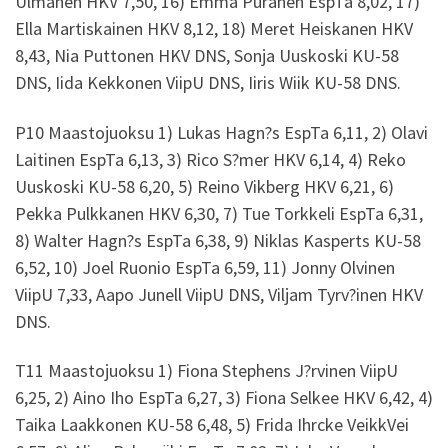
Ulmanen HKV 7,50, 16) Emma Puranen EspTa 8,02, 17)
Ella Martiskainen HKV 8,12, 18) Meret Heiskanen HKV
8,43, Nia Puttonen HKV DNS, Sonja Uuskoski KU-58
DNS, Iida Kekkonen ViipU DNS, Iiris Wiik KU-58 DNS.
P10 Maastojuoksu 1) Lukas Hagn?s EspTa 6,11, 2) Olavi
Laitinen EspTa 6,13, 3) Rico S?mer HKV 6,14, 4) Reko
Uuskoski KU-58 6,20, 5) Reino Vikberg HKV 6,21, 6)
Pekka Pulkkanen HKV 6,30, 7) Tue Torkkeli EspTa 6,31,
8) Walter Hagn?s EspTa 6,38, 9) Niklas Kasperts KU-58
6,52, 10) Joel Ruonio EspTa 6,59, 11) Jonny Olvinen
ViipU 7,33, Aapo Junell ViipU DNS, Viljam Tyrv?inen HKV
DNS.
T11 Maastojuoksu 1) Fiona Stephens J?rvinen ViipU
6,25, 2) Aino Iho EspTa 6,27, 3) Fiona Selkee HKV 6,42, 4)
Taika Laakkonen KU-58 6,48, 5) Frida Ihrcke VeikkVei