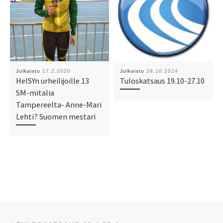
Julkaistu
17.2.2020
Julkaistu
29.10.2024
HelSYn urheilijoille 13
Tuloskatsaus 19.10-27.10
SM-mitalia
Tampereelta- Anne-Mari
Lehti? Suomen mestari
Artikkelien navigointi
Edellinen