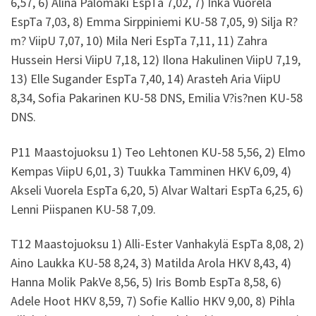
6,57, 6) Alina Palomäki EspTa 7,02, 7) Inka Vuorela
EspTa 7,03, 8) Emma Sirppiniemi KU-58 7,05, 9) Silja R?
m? ViipU 7,07, 10) Mila Neri EspTa 7,11, 11) Zahra
Hussein Hersi ViipU 7,18, 12) Ilona Hakulinen ViipU 7,19,
13) Elle Sugander EspTa 7,40, 14) Arasteh Aria ViipU
8,34, Sofia Pakarinen KU-58 DNS, Emilia V?is?nen KU-58
DNS.
P11 Maastojuoksu 1) Teo Lehtonen KU-58 5,56, 2) Elmo
Kempas ViipU 6,01, 3) Tuukka Tamminen HKV 6,09, 4)
Akseli Vuorela EspTa 6,20, 5) Alvar Waltari EspTa 6,25, 6)
Lenni Piispanen KU-58 7,09.
T12 Maastojuoksu 1) Alli-Ester Vanhakylä EspTa 8,08, 2)
Aino Laukka KU-58 8,24, 3) Matilda Arola HKV 8,43, 4)
Hanna Molik PakVe 8,56, 5) Iris Bomb EspTa 8,58, 6)
Adele Hoot HKV 8,59, 7) Sofie Kallio HKV 9,00, 8) Pihla