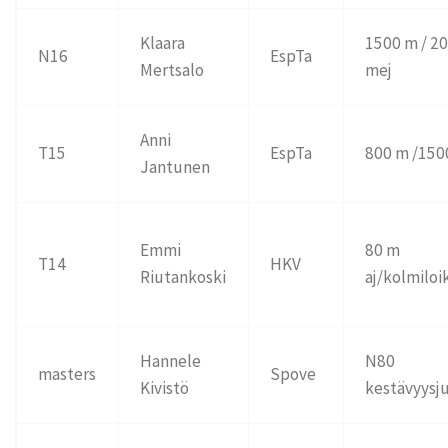
Klaara
1500 m / 2
N16
EspTa
Mertsalo
mej
Anni
T15
EspTa
800 m /150
Jantunen
Emmi
80 m
T14
HKV
Riutankoski
aj/kolmiloi
Hannele
N80
masters
Spove
Kivistö
kestävyysj