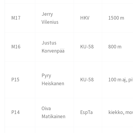
Jerry
M17
HKV
1500 m
Vilenius
Justus
M16
KU-58
800 m
Korvenpää
Pyry
P15
KU-58
100 m aj, p
Heiskanen
Oiva
P14
EspTa
kiekko, mo
Matikainen