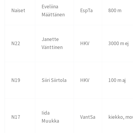
Eveliina
Naiset
EspTa
800 m
Määttänen
Janette
N22
HKV
3000 m ej
Vänttinen
N19
Siiri Siirtola
HKV
100 m aj
Iida
N17
VantSa
kiekko, mo
Muukka