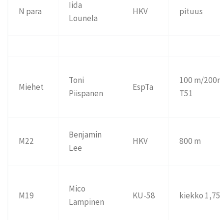
Iida
N para
HKV
pituus
Lounela
Toni
100 m/200
Miehet
EspTa
Piispanen
T51
Benjamin
M22
HKV
800 m
Lee
Mico
M19
KU-58
kiekko 1,7
Lampinen