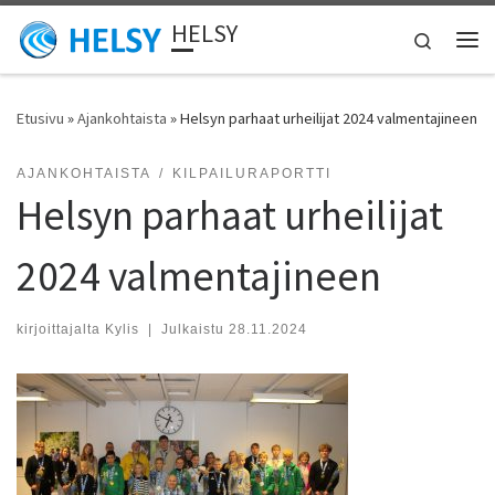
HELSY
Skip to content
Search
Vali
Etusivu
»
Ajankohtaista
»
Helsyn parhaat urheilijat 2024 valmentajineen
AJANKOHTAISTA
KILPAILURAPORTTI
Helsyn parhaat urheilijat
2024 valmentajineen
kirjoittajalta
Kylis
|
Julkaistu
28.11.2024