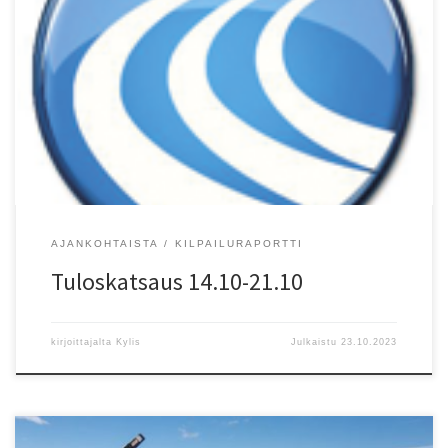
21.10. Rovaniemi, Syd?nkeskustalvisarja ja Vaaran kymppi,
Talvisarjan 50-vuotisjuhlakilpailu: N 10 km tiejuoksu/RR 1) Ella Keski-
Panula (-91) (Helsinki) 43.26 PB. 21.10. Kankaanpää, Kankaanpään
maraton: M Puolimaraton/Halfmarathon 2) Timo Nikula (-78)
RunClub 1.14.49 PB, 5) Antti Mattila (-75) HelsJuo 1.19.01 PB, 9)
Marko Savolainen (-81) KU-58 1.23.34, 20) Aarni Suvitie? (Helsinki)
[…]
AJANKOHTAISTA
KILPAILURAPORTTI
Tuloskatsaus 14.10-21.10
kirjoittajalta
Kylis
Julkaistu
23.10.2023