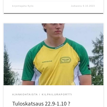
kirjoittajalta
Kylis
Julkaistu
9.10.2023
Espoonlahden heittokisoissa lauantaina KU-58:n Mico Lampinen
heitti 1,75 kilon kiekkoa 57,03. Tulos on 17-vuotiaiden maailman
kärkitulos, mutta ei piiriennätys. KU-58:n Ville Tiisanoja on heitt?nyt
17-vuotiaana vuonna 1992 kiekkoa 57,32. Yli 35-vuotiaat kilpailivat
EM-kilpailuissa Italiassa 21.9-1.10. Piirin seuroista oli paljon
kilpailijoita mukana. HKV:n Anna-Liisa Salminen voitti 65-vuotiaiden
kolmiloikassa EM-kultaa. Paljon muitakin […]
AJANKOHTAISTA
KILPAILURAPORTTI
Tuloskatsaus 22.9-1.10 ?