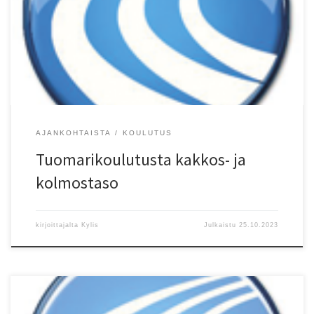
Kolmostaso Liikuntamyllyn koulutustilassa Tiistaina 12.joulukuuta
kello 17:00-21:00 Kouluttaja : Harri Lammi Lisätiedot ja
ilmoittautuminen: Maarit Ovaska 050?570 4310
maarit.ovaska@kolumbus.fi
AJANKOHTAISTA
KOULUTUS
Tuomarikoulutusta kakkos- ja
kolmostaso
kirjoittajalta
Kylis
Julkaistu
25.10.2023