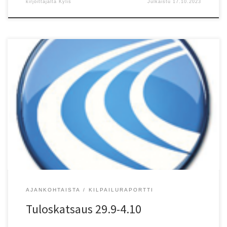
kirjoittajalta
Kylis
Julkaistu
17.10.2023
4.10. Vantaa, Junnujen syysmoukari: M17 Moukari/HT (5,00 kg) 1)
Mico Lampinen (-06) KU-58 79,25 PB kk17. P13 Moukari/HT (3,00
kg) 1) Oiva Matikainen (-10) EspTa 46,27. P11 Moukari/HT (2,50 kg)
1) Elvin Glad-Schreven (-12) VeikkVei 16,98 PB, 2) Niilo Aalto (-12)
VeikkVei 14,58 PB, 3) Rasmus Puotsaari (-13) KU-58 14,45 […]
AJANKOHTAISTA
KILPAILURAPORTTI
Tuloskatsaus 29.9-4.10