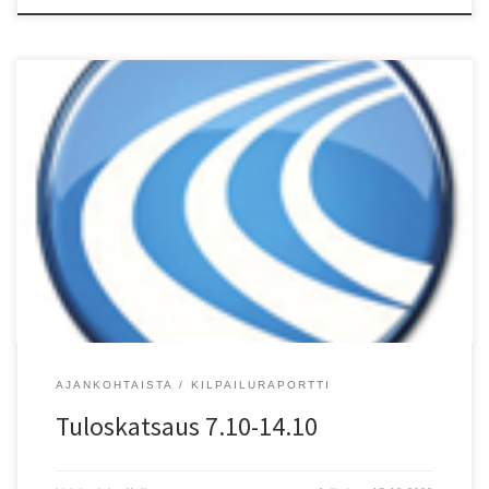
14.10. Vantaa, Vantaan maraton: M 10 km tiejuoksu/RR 2) Joonas
Harjamäki (-86) HKV 33.00, 4) Kalle M?enpää (-86) HKV 34.35, 5)
Timo Nikula (-78) RunClub 35.04, 10) Timi Malinen (-99) KU-58
37.15, 11) Juhani Pietarinen (-87) KU-58 37.51, 13) Ilkka Ruuska
(-91) PakVe 39.13 PB, 26) Mika Toivanen (-69) (Vantaa) […]
AJANKOHTAISTA
KILPAILURAPORTTI
Tuloskatsaus 7.10-14.10