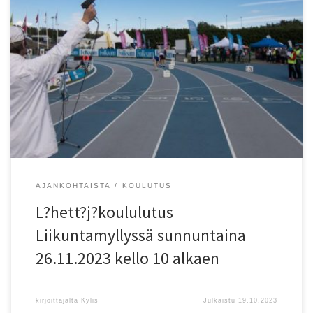
Sunnuntaina 26.11 kello 10-13 Lähettäjäkoulutustilaisuus
Liikuntamyllyssä uusille lähettäjätehtävistä kiinnostuneille
henkilöille. Sopii myös kertauksena aikaisemmin lähettäjänä
toimineille. Koulutuksen jälkeen mahdollisuus käytännön
harjoitteluun Marrashalleissa. Ilmoittautumiset ennakkoon
toimisto@helsy.com. Kurssin hinta 30? laskutetaan tapahtuman
jälkeen osallistujien seuroilta. Lisätietoja Juha Kylänpää
toimisto@helsy.com 045 2696300
AJANKOHTAISTA
KOULUTUS
L?hett?j?koululutus
Liikuntamyllyssä sunnuntaina
26.11.2023 kello 10 alkaen
kirjoittajalta
Kylis
Julkaistu
19.10.2023