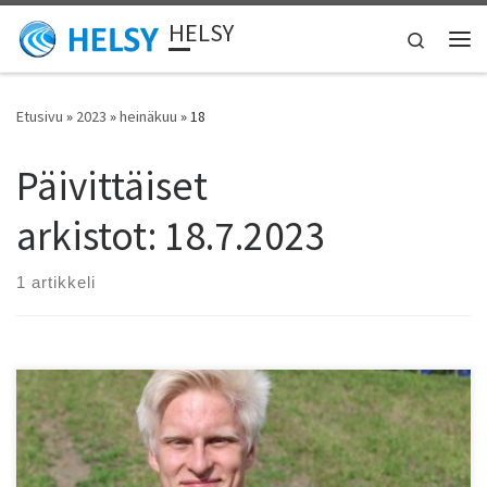
HELSY
Skip to content
Search
Vali
Etusivu
»
2023
»
heinäkuu
»
18
Päivittäiset
arkistot:
18.7.2023
1 artikkeli
Espoon U23 EM-kilpailuissa Helsingin Kisa-Veikkojen Topias Laine
heitti EM-hopeaa keihäässä. HKV:n Janette Vänttinen juoksi 3000