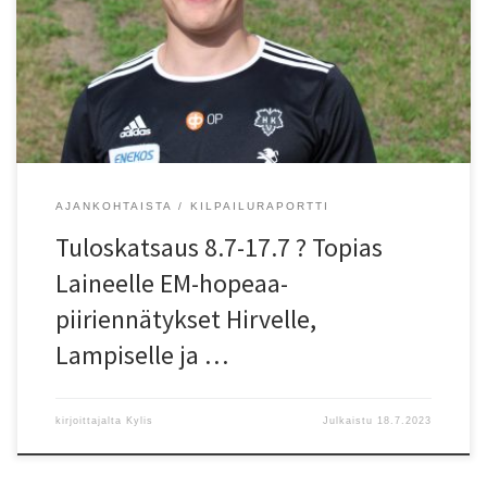
metrin esteissä naisten ja 22-vuotisten piiriennätyksen 10.16,79.
Espoon Tapioiden Anna Pursiainen juoksi 100:n ja 200:n metrin
alkuerissä. Pikaviestissä Tapioiden Julia Ihantola ja Pursiainen
selvittiv?t alkuerät. Loppukilpailussa Suomi hyl?ttiin. Piiriennätyksiä
paranneltiin myös Urjalassa. KU-58:n Mico […]
AJANKOHTAISTA
KILPAILURAPORTTI
Tuloskatsaus 8.7-17.7 ? Topias
Laineelle EM-hopeaa-
piiriennätykset Hirvelle,
Lampiselle ja …
kirjoittajalta
Kylis
Julkaistu
18.7.2023