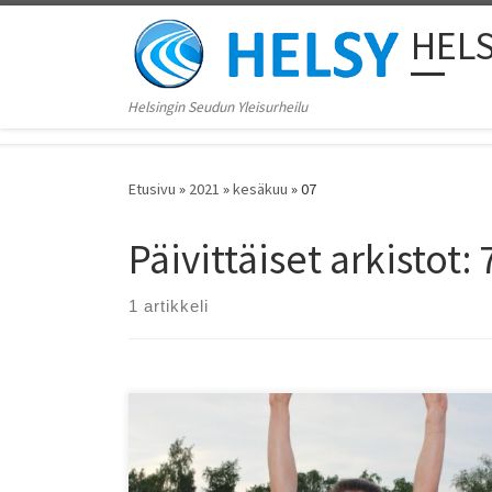
Skip to content
HEL
Helsingin Seudun Yleisurheilu
Etusivu
»
2021
»
kesäkuu
»
07
Päivittäiset arkistot:
1 artikkeli
Paraurheilun EM-kilpailut olivat menestyksekk??t
Suomelle kuin piirillemmekin. Espoon Tapioiden Toni
Piispanen kelasi kultaa T51 100 metrillä, ja sai myös
hopeaa 200 metrillä. Tapioiden Esa-Pekka Mattila