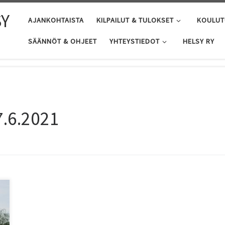
SY
AJANKOHTAISTA
KILPAILUT & TULOKSET
KOULUT
SÄÄNNÖT & OHJEET
YHTEYSTIEDOT
HELSY RY
7.6.2021