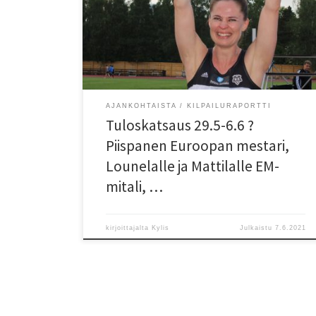
kelasi EM-pronssia ja Helsingin Kisa-Veikkojen Iida
Lounela juoksi EM-pronssia. Jyväskylän Motonet GP:ssä
HKV:n Topi Raitanen juoksi kauden kärkiajan. Raitanen
pääsi l?helle Tapioiden Vesa Siivosen piiriennätystä
[…]
AJANKOHTAISTA
KILPAILURAPORTTI
Tuloskatsaus 29.5-6.6 ?
Piispanen Euroopan mestari,
Lounelalle ja Mattilalle EM-
mitali, …
kirjoittajalta
Kylis
Julkaistu
7.6.2021