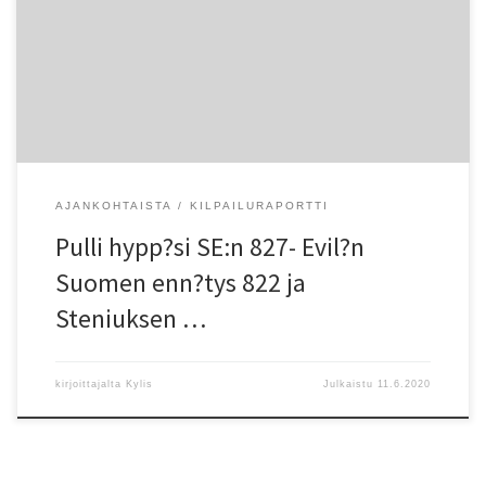
sprinttikisoissa Pulli mittautti avaushypyssä?n uudet SE-lukemat 827.
Tommi Evil?n 12-vuotias SE parani viisi sentti?. Samalla parani myös
yksi HelSY:n vanhimmista piirienn?tyksistä. Helsingin Kisa-Veikkojen
Rainer Steniuksen vuonna 1966 Los Angelesissa hyp?tty 816 siirtyi
historiaan. Stenius oli aikanaan lajin SE-mies 42 […]
AJANKOHTAISTA
KILPAILURAPORTTI
Pulli hypp?si SE:n 827- Evil?n
Suomen enn?tys 822 ja
Steniuksen …
kirjoittajalta
Kylis
Julkaistu
11.6.2020