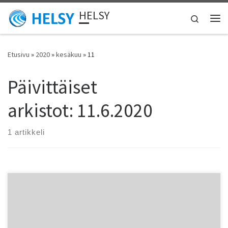
HELSY
Skip to content
Search
Vali
Etusivu
»
2020
»
kesäkuu
»
11
Päivittäiset
arkistot:
11.6.2020
1 artikkeli
Viipurin Urheilijoiden Kristian Pulli oli huippuvireessä kauden
ensimm?isessä ulkoratakilpailussaan pituushypyssä. Leppävaaran